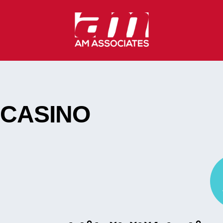
Skip
to
content
CASINO