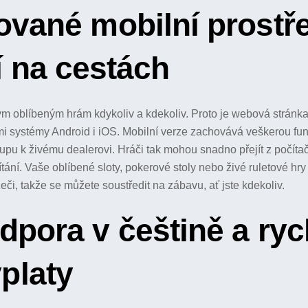
ované mobilní prostř
í na cestách
svým oblíbeným hrám kdykoliv a kdekoliv. Proto je webová stránk
mi systémy Android i iOS. Mobilní verze zachovává veškerou fu
tupu k živému dealerovi. Hráči tak mohou snadno přejít z počíta
čítání. Vaše oblíbené sloty, pokerové stoly nebo živé ruletové hry
či, takže se můžete soustředit na zábavu, ať jste kdekoliv.
dpora v češtině a ryc
platy