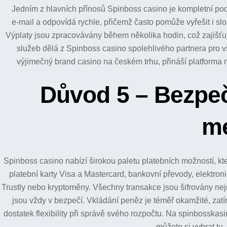
Jedním z hlavních přínosů Spinboss casino je kompletní pod
e‑mail a odpovídá rychle, přičemž často pomůže vyřešit i sl
Výplaty jsou zpracovávány během několika hodin, což zajišťuj
služeb dělá z Spinboss casino spolehlivého partnera pro 
výjimečný brand casino na českém trhu, přináší platforma ne
Důvod 5 – Bezpeč
m
Spinboss casino nabízí širokou paletu platebních možností, k
platební karty Visa a Mastercard, bankovní převody, elektron
Trustly nebo kryptoměny. Všechny transakce jsou šifrovány nej
jsou vždy v bezpečí. Vkládání peněz je téměř okamžité, zat
dostatek flexibility při správě svého rozpočtu. Na spinbossk
můžete si vybrat tu