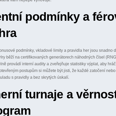
ntní podmínky a féro
hra
onusové podmínky, vkladové limity a pravidla her jsou snadno 
ry běží na certifikovaných generátorech náhodných čísel (RNG
ě provádí interní audity a zveřejňuje statistiky výplat, aby hráč
 otevřeným postupům si můžete být jisti, že každé zatočení nebo
ladu s pravidly a bez skrytých úskalí.
erní turnaje a věrnos
ogram