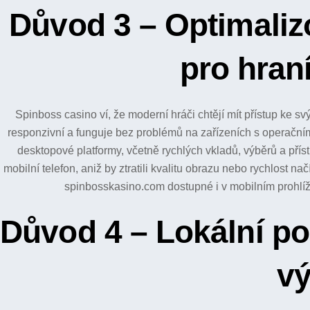
Důvod 3 – Optimaliz
pro hran
Spinboss casino ví, že moderní hráči chtějí mít přístup ke 
responzivní a funguje bez problémů na zařízeních s operační
desktopové platformy, včetně rychlých vkladů, výběrů a přís
mobilní telefon, aniž by ztratili kvalitu obrazu nebo rychlost na
spinbosskasino.com dostupné i v mobilním prohlíže
Důvod 4 – Lokální po
vý