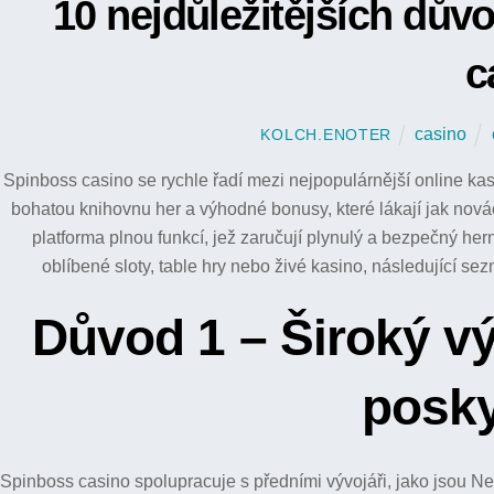
10 nejdůležitějších dův
c
casino
KOLCH.ENOTER
Spinboss casino se rychle řadí mezi nejpopulárnější online ka
bohatou knihovnu her a výhodné bonusy, které lákají jak nová
platforma plnou funkcí, jež zaručují plynulý a bezpečný he
oblíbené sloty, table hry nebo živé kasino, následující 
Důvod 1 – Široký v
posky
Spinboss casino spolupracuje s předními vývojáři, jako jsou N