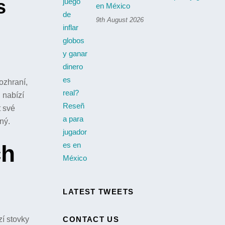
s
en México
9th August 2026
ozhraní,
 nabízí
t své
ný.
ch
LATEST TWEETS
zí stovky
CONTACT US