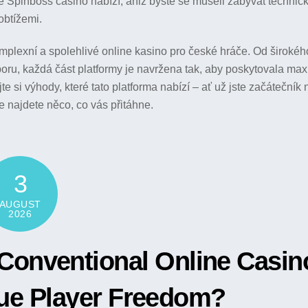
eré Spinboss casino nabízí, aniž byste se museli zabývat technic
obtížemi.
mplexní a spolehlivé online kasino pro české hráče. Od širokéh
dporu, každá část platformy je navržena tak, aby poskytovala max
e si výhody, které tato platforma nabízí – ať už jste začátečník
e najdete něco, co vás přitáhne.
3
AUGUST
2026
 Conventional Online Casin
rue Player Freedom?