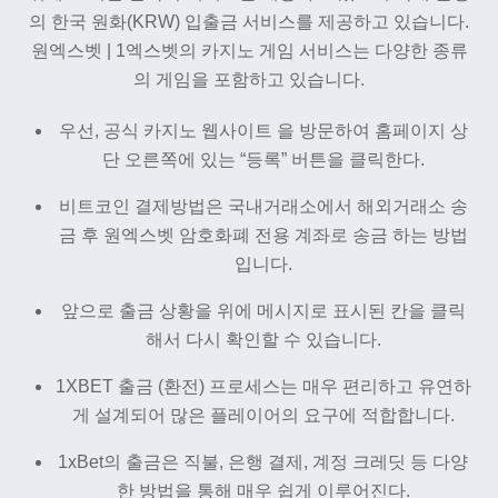
의 한국 원화(KRW) 입출금 서비스를 제공하고 있습니다.
원엑스벳 | 1엑스벳의 카지노 게임 서비스는 다양한 종류
의 게임을 포함하고 있습니다.
우선, 공식 카지노 웹사이트 을 방문하여 홈페이지 상
단 오른쪽에 있는 “등록” 버튼을 클릭한다.
비트코인 결제방법은 국내거래소에서 해외거래소 송
금 후 원엑스벳 암호화폐 전용 계좌로 송금 하는 방법
입니다.
앞으로 출금 상황을 위에 메시지로 표시된 칸을 클릭
해서 다시 확인할 수 있습니다.
1XBET 출금 (환전) 프로세스는 매우 편리하고 유연하
게 설계되어 많은 플레이어의 요구에 적합합니다.
1xBet의 출금은 직불, 은행 결제, 계정 크레딧 등 다양
한 방법을 통해 매우 쉽게 이루어진다.