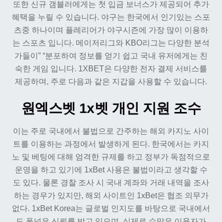
또한 신규 갬블러에게는 첫 입금 보너스가 제공되어 추가
혜택을 누릴 수 있습니다. 야구는 한국에서 인기있는 스포
츠중 하나이며 플레리어가 야구시즌에 가장 많이 이용하
는 스포츠 입니다. 메이저리그와 KBO리그는 다양한 분석
가들이” “분포하여 정보를 얻기 쉽고 국내 유저에게는 친
숙한 게임 입니다. 1XBET은 다양한 전자 결제 서비스를
제공하며, 주로 다음과 같은 지갑을 사용할 수 있습니다.
원엑스벳 1x벳 개인 지원 조수
이는 주로 국내에서 불법으로 간주하는 해외 카지노 사이
트를 이용하는 과정에서 발생하게 된다. 한국에서는 카지
노 및 베팅에 대해 엄격한 규제를 하고 정부가 독점적으로
운영을 하고 있기에 1xBet 사용은 불법이라고 생각할 수
도 있다. 물론 경찰 조사 시 국내 계좌와 거래 내역을 조사
하는 경우가 있지만, 해외 사이트인 1xBet은 협조 의무가
없다. 1xBet Korea는 글로벌 인지도를 바탕으로 국내에서
도 폭넓은 신뢰를 받고 있으며, 실제로 수많은 이용자가