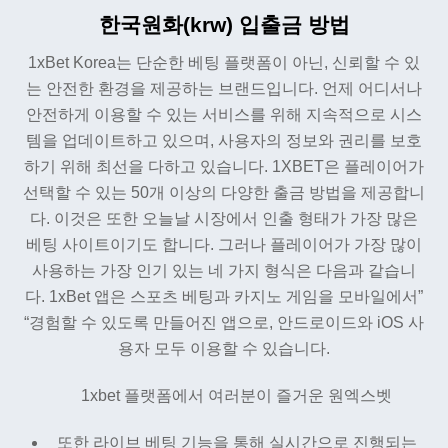
한국원화(krw) 입출금 방법
1xBet Korea는 단순한 베팅 플랫폼이 아닌, 신뢰할 수 있
는 안전한 환경을 제공하는 브랜드입니다. 언제 어디서나
안전하게 이용할 수 있는 서비스를 위해 지속적으로 시스
템을 업데이트하고 있으며, 사용자의 정보와 권리를 보호
하기 위해 최선을 다하고 있습니다. 1XBET은 플레이어가
선택할 수 있는 50개 이상의 다양한 출금 방법을 제공합니
다. 이것은 또한 오늘날 시장에서 인출 형태가 가장 많은
베팅 사이트이기도 합니다. 그러나 플레이어가 가장 많이
사용하는 가장 인기 있는 네 가지 형식은 다음과 같습니
다. 1xBet 앱은 스포츠 베팅과 카지노 게임을 모바일에서”
“경험할 수 있도록 만들어진 앱으로, 안드로이드와 iOS 사
용자 모두 이용할 수 있습니다.
1xbet 플랫폼에서 여러분이 즐거운 원엑스벳
또한 라이브 베팅 기능을 통해 실시간으로 진행되는