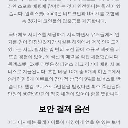
라인 스포츠 베팅에 참여하는 것이 안전하다는 확신이 있
습니다. 원엑스벳(1xbet)은 비트코인과 USDT를 포함해
총 38가지 코인들의 입출금을 제공합니다.
국내에도 서비스를 제공하기 시작하면서 유저들에게 인
기를 얻어 인정받았지만 사실은 해외에서 더욱 인지도가
있다는 사실. 필자는 몇 번의 도전 끝에 소규모 잭팟을 터
뜨린 경험이 있어, 이 섹션의 매력을 직접 체험했습니다.
원엑스벳 | 1x벳 티켓은 챔피언스 리그 경기에 베팅 시 보
너스로 지급됩니다. 조합 베팅 10개 중 9개의 이벤트에서
승리하면 9개 이벤트의 잠재적 상금의 9%를 보너스로 받
습니다. 웰컴 보너스로 5만원을 받았다면 최소 25만원(5
만원의 500%)만큼의 적중 내역이 있어야 함을 뜻합니다.
보안 결제 옵션
이 페이지에는 플레이어들이 다양하게 얻을 수 있는 보너