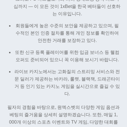
십까지 — 이 모든 것이 1xBet을 한국 베터들이 선호하
는 이유입니다.
회원들에게 높은 수준의 보안을 제공하고 있으며, 필
수적인 본인 인증 절차를 통해 개인 정보를 확인하여
안전한 거래를 보장하고 있다.
또한 신규 등록 플레이어를 위한 입금 보너스 등 웰컴
오퍼도 준비되어 있으니 꼭 이용해 보시기 바랍니다.
라이브 카지노에서는 고화질의 스트리밍 서비스와 전
문 딜러가 제공하는 바카라, 룰렛, 블랙잭, 드래곤타이
거 등 인기 있는 카지노 게임을 실시간으로 즐길 수 있
다.
필자의 경험을 바탕으로, 원엑스벳의 다양한 게임 옵션과
베팅의 즐거움을 상세히 설명하겠습니다. 또한, 매일 1,
000개 이상의 스포츠 이벤트와 TV 게임, 다양한 대회를