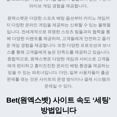
라이브 게임 경험을 제공합니다.
원엑스벳은 다양한 스포츠 베팅 옵션부터 카지노 게임까
지 다양한 온라인 게임을 제공하는 신뢰할 수 있는 플랫폼
입니다. 전세계적으로 유명한 스포츠 팀들과의 협력을 통
해 다양한 이벤트를 제공하며, 고객들에게 안전하고 즐거
운 게임 경험을 제공합니다. 또한 다양한 프로모션과 보너
스를 통해 고객들에게 높은 만족도를 제공하고 있습니다.
종합적으로, 원엑스벳은 다양한 게임과 서비스로 고객들
에게 편리하고 흥미진진한 온라인 베팅 환경을 제공하는
믿을 수 있는 파트너입니다. 다만, 일부 사용자들이 출금
문제를 겪는 것은 사이트의 운영 방식이나 결제 시스템의
문제일 수 있다.
Bet(원엑스벳) 사이트 속도 ‘세팅’
방법입니다