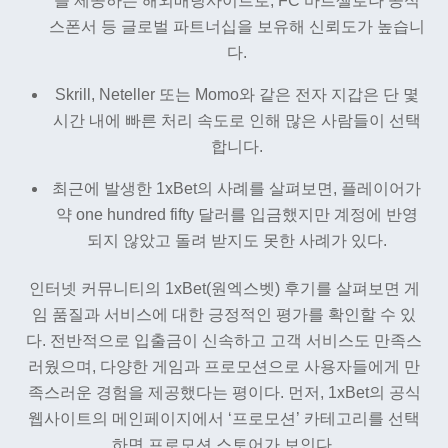
을 제공하는 해외배팅사이트로, FC 바르셀로나 공식
스폰서 등 글로벌 파트너십을 보유해 신뢰도가 높습니
다.
Skrill, Neteller 또는 Momo와 같은 전자 지갑은 단 몇
시간 내에 빠른 처리 속도로 인해 많은 사람들이 선택
합니다.
최근에 발생한 1xBet의 사례를 살펴보면, 플레이어가
약 one hundred fifty 달러를 입금했지만 계정에 반영
되지 않았고 돌려 받지도 못한 사례가 있다.
인터넷 커뮤니티의 1xBet(원엑스벳) 후기를 살펴보면 게
임 품질과 서비스에 대한 긍정적인 평가를 확인할 수 있
다. 전반적으로 입출금이 신속하고 고객 서비스도 만족스
러웠으며, 다양한 게임과 프로모션으로 사용자들에게 만
족스러운 경험을 제공했다는 평이다. 먼저, 1xBet의 공식
웹사이트의 메인페이지에서 ‘프로모션’ 카테고리를 선택
하면 프로모션 스토어가 보인다.