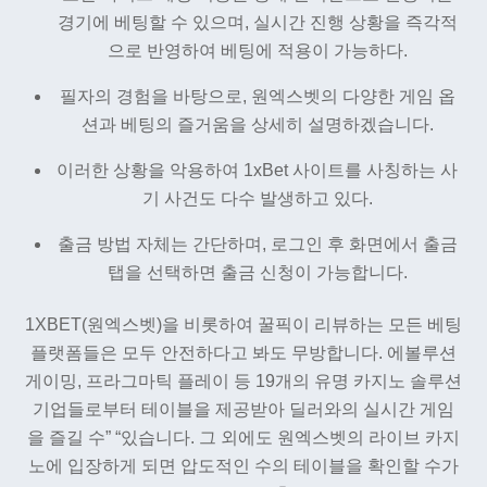
경기에 베팅할 수 있으며, 실시간 진행 상황을 즉각적
으로 반영하여 베팅에 적용이 가능하다.
필자의 경험을 바탕으로, 원엑스벳의 다양한 게임 옵
션과 베팅의 즐거움을 상세히 설명하겠습니다.
이러한 상황을 악용하여 1xBet 사이트를 사칭하는 사
기 사건도 다수 발생하고 있다.
출금 방법 자체는 간단하며, 로그인 후 화면에서 출금
탭을 선택하면 출금 신청이 가능합니다.
1XBET(원엑스벳)을 비롯하여 꿀픽이 리뷰하는 모든 베팅
플랫폼들은 모두 안전하다고 봐도 무방합니다. 에볼루션
게이밍, 프라그마틱 플레이 등 19개의 유명 카지노 솔루션
기업들로부터 테이블을 제공받아 딜러와의 실시간 게임
을 즐길 수” “있습니다. 그 외에도 원엑스벳의 라이브 카지
노에 입장하게 되면 압도적인 수의 테이블을 확인할 수가