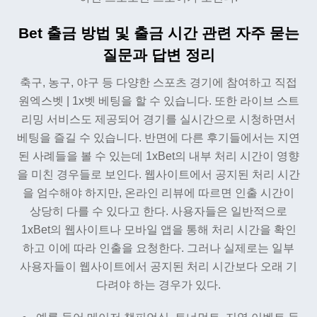
Bet 출금 방법 및 출금 시간 관련 자주 묻는
질문과 답변 정리
축구, 농구, 야구 등 다양한 스포츠 경기에 참여하고 직접
원엑스벳 | 1x벳 베팅을 할 수 있습니다. 또한 라이브 스트
리밍 서비스도 제공되어 경기를 실시간으로 시청하면서
베팅을 즐길 수 있습니다. 반면에 다른 후기들에서는 지연
된 사례들을 볼 수 있는데 1xBet의 내부 처리 시간이 영향
을 미친 경우들로 보인다. 웹사이트에서 공지된 처리 시간
을 엄수해야 하지만, 온라인 리뷰에 따르면 인출 시간이
상당히 다를 수 있다고 한다. 사용자들은 일반적으로
1xBet의 웹사이트나 모바일 앱을 통해 처리 시간을 확인
하고 이에 따라 인출을 요청한다. 그러나 실제로는 일부
사용자들이 웹사이트에서 공지된 처리 시간보다 오래 기
다려야 하는 경우가 있다.