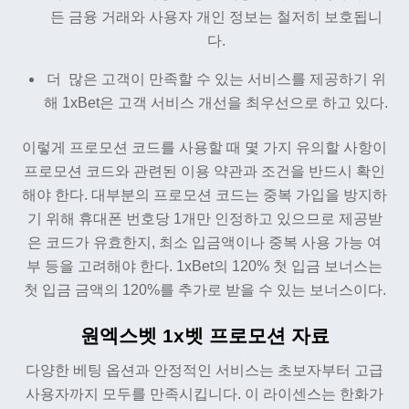
든 금융 거래와 사용자 개인 정보는 철저히 보호됩니
다.
더 많은 고객이 만족할 수 있는 서비스를 제공하기 위
해 1xBet은 고객 서비스 개선을 최우선으로 하고 있다.
이렇게 프로모션 코드를 사용할 때 몇 가지 유의할 사항이
프로모션 코드와 관련된 이용 약관과 조건을 반드시 확인
해야 한다. 대부분의 프로모션 코드는 중복 가입을 방지하
기 위해 휴대폰 번호당 1개만 인정하고 있으므로 제공받
은 코드가 유효한지, 최소 입금액이나 중복 사용 가능 여
부 등을 고려해야 한다. 1xBet의 120% 첫 입금 보너스는
첫 입금 금액의 120%를 추가로 받을 수 있는 보너스이다.
원엑스벳 1x벳 프로모션 자료
다양한 베팅 옵션과 안정적인 서비스는 초보자부터 고급
사용자까지 모두를 만족시킵니다. 이 라이센스는 한화가