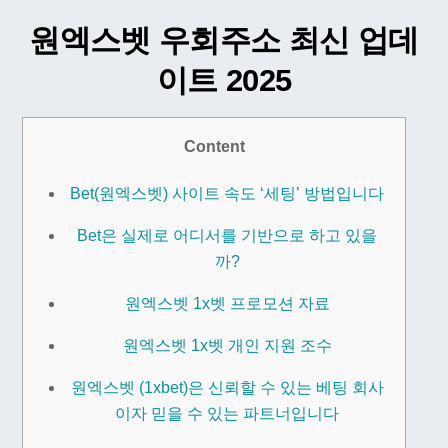
원엑스벳 우회주소 최신 업데
이트 2025
Content
Bet(원엑스벳) 사이트 속도 ‘세팅’ 방법입니다
Bet은 실제로 어디서를 기반으로 하고 있을
까?
원엑스벳 1x벳 프로모션 자료
원엑스벳 1x벳 개인 지원 조수
원엑스벳 (1xbet)은 신뢰할 수 있는 베팅 회사
이자 믿을 수 있는 파트너입니다