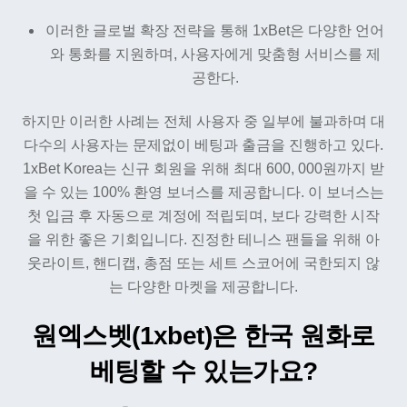
이러한 글로벌 확장 전략을 통해 1xBet은 다양한 언어
와 통화를 지원하며, 사용자에게 맞춤형 서비스를 제
공한다.
하지만 이러한 사례는 전체 사용자 중 일부에 불과하며 대
다수의 사용자는 문제없이 베팅과 출금을 진행하고 있다.
1xBet Korea는 신규 회원을 위해 최대 600, 000원까지 받
을 수 있는 100% 환영 보너스를 제공합니다. 이 보너스는
첫 입금 후 자동으로 계정에 적립되며, 보다 강력한 시작
을 위한 좋은 기회입니다. 진정한 테니스 팬들을 위해 아
웃라이트, 핸디캡, 총점 또는 세트 스코어에 국한되지 않
는 다양한 마켓을 제공합니다.
원엑스벳(1xbet)은 한국 원화로
Back
베팅할 수 있는가요?
To
Top