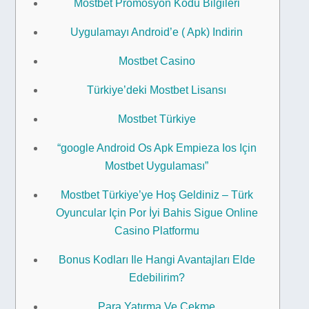
Mostbet Promosyon Kodu Bilgileri
Uygulamayı Android’e ( Apk) Indirin
Mostbet Casino
Türkiye’deki Mostbet Lisansı
Mostbet Türkiye
“google Android Os Apk Empieza Ios Için
Mostbet Uygulaması”
Mostbet Türkiye’ye Hoş Geldiniz – Türk
Oyuncular Için Por İyi Bahis Sigue Online
Casino Platformu
Bonus Kodları Ile Hangi Avantajları Elde
Edebilirim?
Para Yatırma Ve Çekme