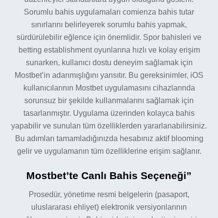
Sorumlu bahis uygulamaları comienza bahis tutar
sınırlarını belirleyerek sorumlu bahis yapmak,
sürdürülebilir eğlence için önemlidir. Spor bahisleri ve
betting establishment oyunlarına hızlı ve kolay erişim
sunarken, kullanıcı dostu deneyim sağlamak için
Mostbet’in adanmışlığını yansıtır. Bu gereksinimler, iOS
kullanıcılarının Mostbet uygulamasını cihazlarında
sorunsuz bir şekilde kullanmalarını sağlamak için
tasarlanmıştır. Uygulama üzerinden kolayca bahis
yapabilir ve sunulan tüm özelliklerden yararlanabilirsiniz.
Bu adımları tamamladığınızda hesabınız aktif blooming
gelir ve uygulamanın tüm özelliklerine erişim sağlanır.
Mostbet’te Canlı Bahis Seçeneği”
Prosedür, yönetime resmi belgelerin (pasaport,
uluslararası ehliyet) elektronik versiyonlarının