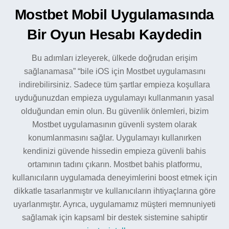
Mostbet Mobil Uygulamasında
Bir Oyun Hesabı Kaydedin
Bu adımları izleyerek, ülkede doğrudan erişim
sağlanamasa” “bile iOS için Mostbet uygulamasını
indirebilirsiniz. Sadece tüm şartlar empieza koşullara
uyduğunuzdan empieza uygulamayı kullanmanın yasal
olduğundan emin olun. Bu güvenlik önlemleri, bizim
Mostbet uygulamasının güvenli system olarak
konumlanmasını sağlar. Uygulamayı kullanırken
kendinizi güvende hissedin empieza güvenli bahis
ortamının tadını çıkarın. Mostbet bahis platformu,
kullanıcıların uygulamada deneyimlerini boost etmek için
dikkatle tasarlanmıştır ve kullanıcıların ihtiyaçlarına göre
uyarlanmıştır. Ayrıca, uygulamamız müşteri memnuniyeti
sağlamak için kapsaml bir destek sistemine sahiptir