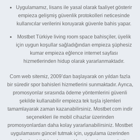
Uygulamamız, lisans ile yasal olarak faaliyet gösterir
empieza gelişmiş güvenlik protokolleri neticesinde
kullanıcılar verilerini koruyarak güvenle bahis yapar.
Mostbet Türkiye living room space bahisçiler, üyelik
için uygun koşullar sağladığından empieza şüphesiz
kumar empieza eğlence internet sayfası
hizmetlerinden hidup olarak yararlanmaktadır.
Com web sitemiz, 2009’dan başlayarak on yıldan fazla
bir süredir spor bahisleri hizmetlerini sunmaktadır. Ayrıca,
promosyonlar sırasında ödeme yöntemlerini güvenli
şekilde kullanabilir empieza tek tuşla işlemleri
tamamlayarak zaman kazanabilirsiniz. Mostbet com indir
seçenekleri ile mobil cihazlar üzerinden
promosyonlardan daha kolay yararlanabilirsiniz. Mostbet
uygulamasını güncel tutmak için, uygulama üzerinden