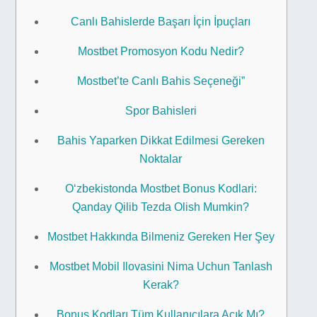
Canlı Bahislerde Başarı İçin İpuçları
Mostbet Promosyon Kodu Nedir?
Mostbet’te Canlı Bahis Seçeneği”
Spor Bahisleri
Bahis Yaparken Dikkat Edilmesi Gereken
Noktalar
O‘zbekistonda Mostbet Bonus Kodlari:
Qanday Qilib Tezda Olish Mumkin?
Mostbet Hakkında Bilmeniz Gereken Her Şey
Mostbet Mobil Ilovasini Nima Uchun Tanlash
Kerak?
Bonus Kodları Tüm Kullanıcılara Açık Mı?