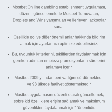
Mostbet On line gambling establishment uygulaması,
düzenli güncellemelerle Mostbet Turnuvaları,
Droplets and Wins yarışmaları ve ilerleyen jackpotlar
sunar.
Özellikle gol ve diğer önemli anlar hakkında bildirim
almak için ayarlarınızı optimize edebilirsiniz.
Bu, uygunluk kriterlerini, tekliflerden faydalanmak için
gereken adımları empieza promosyonların sürelerini
anlamayı içerir.
Mostbet 2009 yılından beri varlığını sürdürmektedir
ve 93 ülkede faaliyet göstermektedir.
Mostbet uygulamasını düzenli olarak güncellemek,
sobre kid özelliklere erişim sağlamak ve maksimum
güvenlikten faydalanmak için” “önemlidir.