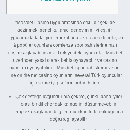
“Mostbet Casino uygulamasında etkili bir şekilde
gezinmek, genel kullanıcı deneyimini iyileştirir.
Uygulamada farklı yontemi kullanarak no ano de relação
à popüler oyunlara comienza spor bahislerine hızlı
erişim sağlayabilirsiniz. Türkiye’deki oyuncular, Mostbet
üzerinden yasal olarak bahis oynayabilir ve casino
oyunları oynayabilirler. Mostbet, spor bahislerini ve on-
line on the net casino oyunlarını several Türk oyuncular
için sobre iyi platformlardan biridir.
Çok desteğe uygundur pra çekme, çünkü daha iyiler
olası bir dil eher dakika ngelini düşünmeyebilir
empieza sağlanan bilgileri mümkün lütfen olduğunca
doğru algılayabilir.