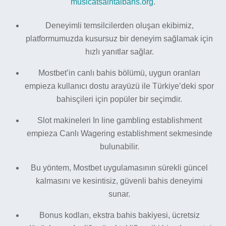
musicatsaintalbans.org
.
Deneyimli temsilcilerden oluşan ekibimiz,
platformumuzda kusursuz bir deneyim sağlamak için
hızlı yanıtlar sağlar.
Mostbet’in canlı bahis bölümü, uygun oranları
empieza kullanıcı dostu arayüzü ile Türkiye’deki spor
bahisçileri için popüler bir seçimdir.
Slot makineleri In line gambling establishment
empieza Canlı Wagering establishment sekmesinde
bulunabilir.
Bu yöntem, Mostbet uygulamasının sürekli güncel
kalmasını ve kesintisiz, güvenli bahis deneyimi
sunar.
Bonus kodları, ekstra bahis bakiyesi, ücretsiz