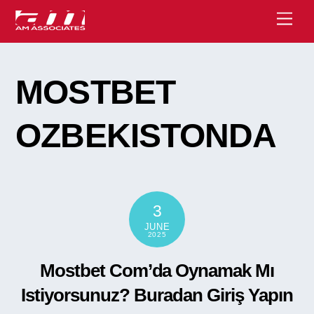
Skip
Men
to
content
MOSTBET
OZBEKISTONDA
3
JUNE
2025
Mostbet Com’da Oynamak Mı
Istiyorsunuz? Buradan Giriş Yapın