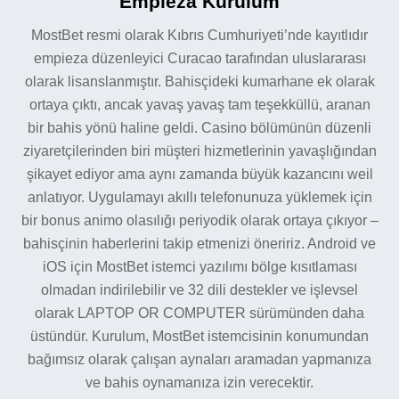
Empieza Kurulum
MostBet resmi olarak Kıbrıs Cumhuriyeti’nde kayıtlıdır
empieza düzenleyici Curacao tarafından uluslararası
olarak lisanslanmıştır. Bahisçideki kumarhane ek olarak
ortaya çıktı, ancak yavaş yavaş tam teşekküllü, aranan
bir bahis yönü haline geldi. Casino bölümünün düzenli
ziyaretçilerinden biri müşteri hizmetlerinin yavaşlığından
şikayet ediyor ama aynı zamanda büyük kazancını weil
anlatıyor. Uygulamayı akıllı telefonunuza yüklemek için
bir bonus animo olasılığı periyodik olarak ortaya çıkıyor –
bahisçinin haberlerini takip etmenizi öneririz. Android ve
iOS için MostBet istemci yazılımı bölge kısıtlaması
olmadan indirilebilir ve 32 dili destekler ve işlevsel
olarak LAPTOP OR COMPUTER sürümünden daha
üstündür. Kurulum, MostBet istemcisinin konumundan
bağımsız olarak çalışan aynaları aramadan yapmanıza
ve bahis oynamanıza izin verecektir.