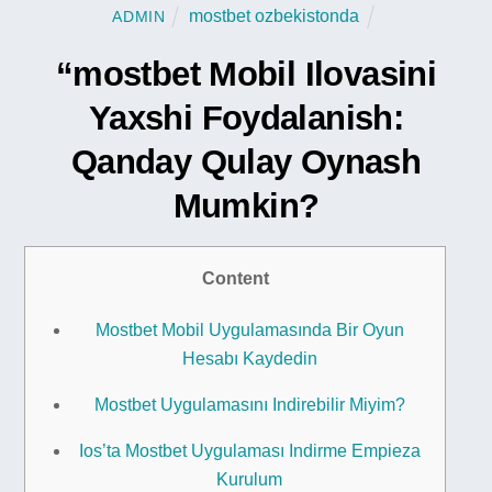
mostbet ozbekistonda
ADMIN
“mostbet Mobil Ilovasini
Yaxshi Foydalanish:
Qanday Qulay Oynash
Mumkin?
Content
Mostbet Mobil Uygulamasında Bir Oyun
Hesabı Kaydedin
Mostbet Uygulamasını Indirebilir Miyim?
Ios’ta Mostbet Uygulaması Indirme Empieza
Kurulum