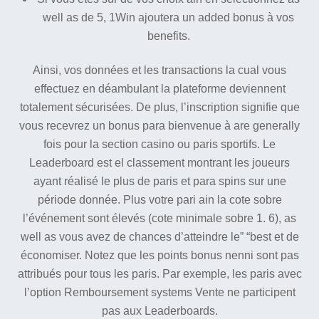
well as de 5, 1Win ajoutera un added bonus à vos
benefits.
Ainsi, vos données et les transactions la cual vous
effectuez en déambulant la plateforme deviennent
totalement sécurisées. De plus, l’inscription signifie que
vous recevrez un bonus para bienvenue à are generally
fois pour la section casino ou paris sportifs. Le
Leaderboard est el classement montrant les joueurs
ayant réalisé le plus de paris et para spins sur une
période donnée. Plus votre pari ain la cote sobre
l’événement sont élevés (cote minimale sobre 1. 6), as
well as vous avez de chances d’atteindre le” “best et de
économiser. Notez que les points bonus nenni sont pas
attribués pour tous les paris. Par exemple, les paris avec
l’option Remboursement systems Vente ne participent
pas aux Leaderboards.