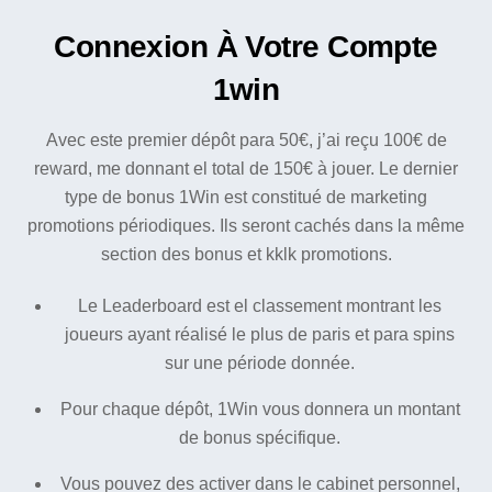
Connexion À Votre Compte
1win
Avec este premier dépôt para 50€, j’ai reçu 100€ de
reward, me donnant el total de 150€ à jouer. Le dernier
type de bonus 1Win est constitué de marketing
promotions périodiques. Ils seront cachés dans la même
section des bonus et kklk promotions.
Le Leaderboard est el classement montrant les
joueurs ayant réalisé le plus de paris et para spins
sur une période donnée.
Pour chaque dépôt, 1Win vous donnera un montant
de bonus spécifique.
Vous pouvez des activer dans le cabinet personnel,