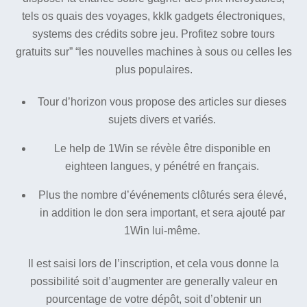
tels os quais des voyages, kklk gadgets électroniques,
systems des crédits sobre jeu. Profitez sobre tours
gratuits sur” “les nouvelles machines à sous ou celles les
plus populaires.
Tour d’horizon vous propose des articles sur dieses
sujets divers et variés.
Le help de 1Win se révèle être disponible en
eighteen langues, y pénétré en français.
Plus the nombre d’événements clôturés sera élevé,
in addition le don sera important, et sera ajouté par
1Win lui-même.
Il est saisi lors de l’inscription, et cela vous donne la
possibilité soit d’augmenter are generally valeur en
pourcentage de votre dépôt, soit d’obtenir un