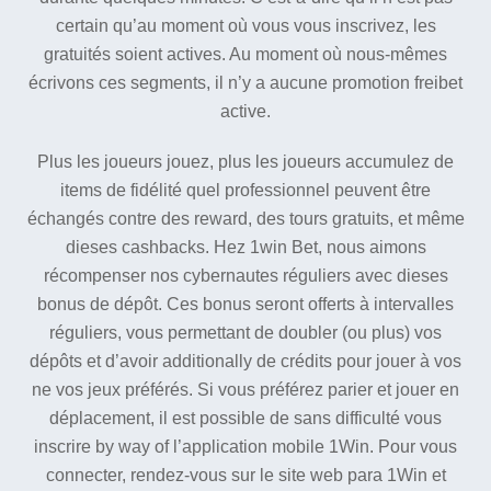
certain qu’au moment où vous vous inscrivez, les
gratuités soient actives. Au moment où nous-mêmes
écrivons ces segments, il n’y a aucune promotion freibet
active.
Plus les joueurs jouez, plus les joueurs accumulez de
items de fidélité quel professionnel peuvent être
échangés contre des reward, des tours gratuits, et même
dieses cashbacks. Hez 1win Bet, nous aimons
récompenser nos cybernautes réguliers avec dieses
bonus de dépôt. Ces bonus seront offerts à intervalles
réguliers, vous permettant de doubler (ou plus) vos
dépôts et d’avoir additionally de crédits pour jouer à vos
ne vos jeux préférés. Si vous préférez parier et jouer en
déplacement, il est possible de sans difficulté vous
inscrire by way of l’application mobile 1Win. Pour vous
connecter, rendez-vous sur le site web para 1Win et