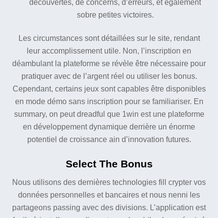
découvertes, de concerns, d’erreurs, et également
sobre petites victoires.
Les circumstances sont détaillées sur le site, rendant
leur accomplissement utile. Non, l’inscription en
déambulant la plateforme se révèle être nécessaire pour
pratiquer avec de l’argent réel ou utiliser les bonus.
Cependant, certains jeux sont capables être disponibles
en mode démo sans inscription pour se familiariser. En
summary, on peut dreadful que 1win est une plateforme
en développement dynamique derrière un énorme
potentiel de croissance ain d’innovation futures.
Select The Bonus
Nous utilisons des dernières technologies fill crypter vos
données personnelles et bancaires et nous nenni les
partageons passing avec des divisions. L’application est