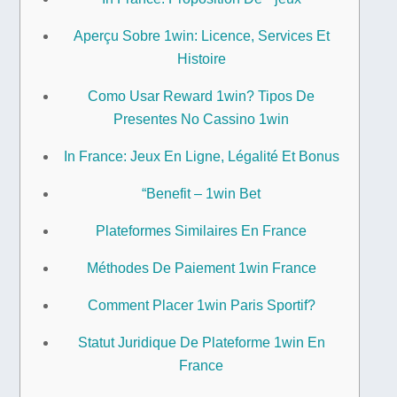
Aperçu Sobre 1win: Licence, Services Et
Histoire
Como Usar Reward 1win? Tipos De
Presentes No Cassino 1win
In France: Jeux En Ligne, Légalité Et Bonus
“Benefit – 1win Bet
Plateformes Similaires En France
Méthodes De Paiement 1win France
Comment Placer 1win Paris Sportif?
Statut Juridique De Plateforme 1win En
France