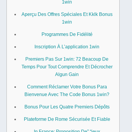
1win
Aperçu Des Offres Spéciales Et Kklk Bonus
1win
Programmes De Fidélité
Inscription À L’application 1win
Premiers Pas Sur 1win: 72 Beacoup De
Temps Pour Tout Comprendre Et Décrocher
Algun Gain
Comment Réclamer Votre Bonus Para
Bienvenue Avec The Code Bonus 1win?
Bonus Pour Les Quatre Premiers Dépôts
Plateforme De Rome Sécurisée Et Fiable
In France: Proposition De” “jeux