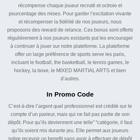
récompense chaque joueur recruté et octroie el
pourcentage des mises. Pour garder l’excitation vivante
et récompenser la fidélité de nos joueurs, nous
proposons des reward de relance. Ces bonus sont offerts
régulièrement à nos joueurs existants put les encourager
à continuer à jouer sur notre plateforme. La plateforme
offer un large préférence de sports serve les paris,
incluant le football, the basketball, le tennis games, le
hockey, la boxe, le MIXED MARTIAL ARTS et bien
d’autres.
In Promo Code
C’est-à-dire l’argent quel professionnel est crédité sur le
compte d’un parieur, mais qui ne fait pas partie de son
dépôt. Pour qu’ils deviennent une telle” “catégorie, il faut
qu’ils soient mis durante jeu. Elle permet aux joueurs
sobre recevoir un benefit sans avoir à effectuer de dépôt