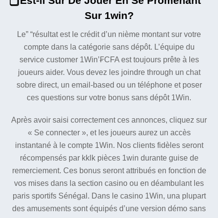
⃣ Est-il Sûr De Jouer En Se Promenant
Sur 1win?
Le” “résultat est le crédit d’un nième montant sur votre
compte dans la catégorie sans dépôt. L’équipe du
service customer 1Win’₣CFA est toujours prête à les
joueurs aider. Vous devez les joindre through un chat
sobre direct, un email-based ou un téléphone et poser
ces questions sur votre bonus sans dépôt 1Win.
Après avoir saisi correctement ces annonces, cliquez sur
« Se connecter », et les joueurs aurez un accès
instantané à le compte 1Win. Nos clients fidèles seront
récompensés par kklk pièces 1win durante guise de
remerciement. Ces bonus seront attribués en fonction de
vos mises dans la section casino ou en déambulant les
paris sportifs Sénégal. Dans le casino 1Win, una plupart
des amusements sont équipés d’une version démo sans