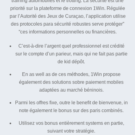
training automobiles et le trotting. La sécurité est une
priorité sur la plateforme de connexion 1Win. Régulée
par l’Autorité des Jeux de Curaçao, l’application utilise
des protocoles para sécurité robustes serve protéger”
“ces informations personnelles ou financières.
C’est-à-dire l’argent quel professionnel est crédité
sur le compte d’un parieur, mais qui ne fait pas partie
de kid dépôt.
En as well as de ces méthodes, 1Win propose
également des solutions sobre paiement mobiles
adaptées au marché béninois.
Parmi les offres fixe, outre le benefit de bienvenue, in
note également le bonus sur des paris combinés.
Utilisez vos bonus entièrement systems en partie,
suivant votre stratégie.