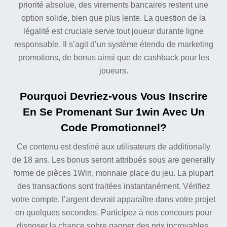
priorité absolue, des virements bancaires restent une
option solide, bien que plus lente. La question de la
légalité est cruciale serve tout joueur durante ligne
responsable. Il s’agit d’un système étendu de marketing
promotions, de bonus ainsi que de cashback pour les
joueurs.
Pourquoi Devriez-vous Vous Inscrire
En Se Promenant Sur 1win Avec Un
Code Promotionnel?
Ce contenu est destiné aux utilisateurs de additionally
de 18 ans. Les bonus seront attribués sous are generally
forme de pièces 1Win, monnaie place du jeu. La plupart
des transactions sont traitées instantanément. Vérifiez
votre compte, l’argent devrait apparaître dans votre projet
en quelques secondes. Participez à nos concours pour
disposer la chance sobre gagner des prix incroyables,