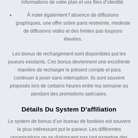
informations de votre plan et vos files d’identité.
À noter également l’absence de diffusions
graphiques, une offre sobre paris restreinte, modeste
de diffusions vidéo et des limites pas toujours
élevées.
Les bonus de rechargement sont disponibles put les
joueurs existants. Ces bonus deviennent une excellente
manière de recharger le présent compte et para
continuer à jouer sans interruption. Ils sont souvent
proposés lors de certains heures entre ma semaine ou
pendant des promotions spéciales.
Détails Du System D’affiliation
Le system de bonus d’un bureau de bookies est souvent
le plus intéressant put le parieur. Les différentes
organisations ne se distinguent pas tant expertise des