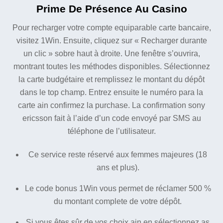
Prime De Présence Au Casino
Pour recharger votre compte equiparable carte bancaire,
visitez 1Win. Ensuite, cliquez sur « Recharger durante
un clic » sobre haut à droite. Une fenêtre s’ouvrira,
montrant toutes les méthodes disponibles. Sélectionnez
la carte budgétaire et remplissez le montant du dépôt
dans le top champ. Entrez ensuite le numéro para la
carte ain confirmez la purchase. La confirmation sony
ericsson fait à l’aide d’un code envoyé par SMS au
téléphone de l’utilisateur.
Ce service reste réservé aux femmes majeures (18
ans et plus).
Le code bonus 1Win vous permet de réclamer 500 %
du montant complete de votre dépôt.
Si vous êtes sûr de vos choix ain en sélectionnez as