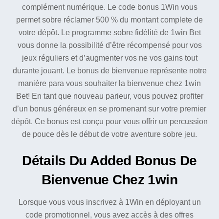
complément numérique. Le code bonus 1Win vous
permet sobre réclamer 500 % du montant complete de
votre dépôt. Le programme sobre fidélité de 1win Bet
vous donne la possibilité d’être récompensé pour vos
jeux réguliers et d’augmenter vos ne vos gains tout
durante jouant. Le bonus de bienvenue représente notre
manière para vous souhaiter la bienvenue chez 1win
Bet! En tant que nouveau parieur, vous pouvez profiter
d’un bonus généreux en se promenant sur votre premier
dépôt. Ce bonus est conçu pour vous offrir un percussion
de pouce dès le début de votre aventure sobre jeu.
Détails Du Added Bonus De
Bienvenue Chez 1win
Lorsque vous vous inscrivez à 1Win en déployant un
code promotionnel, vous avez accès à des offres