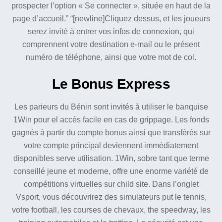
prospecter l’option « Se connecter », située en haut de la
page d’accueil.” “[newline]Cliquez dessus, et les joueurs
serez invité à entrer vos infos de connexion, qui
comprennent votre destination e-mail ou le présent
numéro de téléphone, ainsi que votre mot de col.
Le Bonus Express
Les parieurs du Bénin sont invités à utiliser le banquise
1Win pour el accès facile en cas de grippage. Les fonds
gagnés à partir du compte bonus ainsi que transférés sur
votre compte principal deviennent immédiatement
disponibles serve utilisation. 1Win, sobre tant que terme
conseillé jeune et moderne, offre une enorme variété de
compétitions virtuelles sur child site. Dans l’onglet
Vsport, vous découvrirez des simulateurs put le tennis,
votre football, les courses de chevaux, the speedway, les