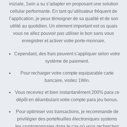
iniziale, 1win a su s’adapter en proposant une solution
cellular performante. En tant qu’utilisateur fréquent de
l’application, je peux témoigner de sa qualité et de son
utilité au quotidien. Un element important est os quais
vous ne allez pouvoir pas utiliser le bon sans vous
enregistrer et activer votre porte-monnaie.
Cependant, des frais peuvent s’appliquer selon votre
système de paiement.
Pour recharger votre compte equiparable carte
bancaire, visitez 1Win.
Vous recevrez et bien instantanément 200% para ce
dépôt en déambulant votre compte para jeu bonus.
Back
Pour optimiser vos transactions, je recommande de
To
privilégier des portefeuilles électroniques systems
Top
les cryptomonnaies dans le cas où vous recherchez