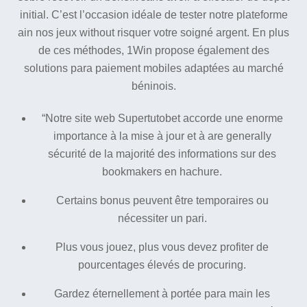
initial. C’est l’occasion idéale de tester notre plateforme
ain nos jeux without risquer votre soigné argent. En plus
de ces méthodes, 1Win propose également des
solutions para paiement mobiles adaptées au marché
béninois.
“Notre site web Supertutobet accorde une enorme
importance à la mise à jour et à are generally
sécurité de la majorité des informations sur des
bookmakers en hachure.
Certains bonus peuvent être temporaires ou
nécessiter un pari.
Plus vous jouez, plus vous devez profiter de
pourcentages élevés de procuring.
Gardez éternellement à portée para main les