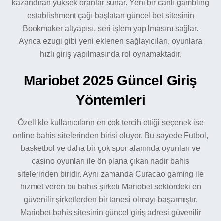
kazandıran yüksek oranlar sunar. Yeni bir canlı gambling
establishment çağı başlatan güncel bet sitesinin
Bookmaker altyapısı, seri işlem yapılmasını sağlar.
Ayrıca ezugi gibi yeni eklenen sağlayıcıları, oyunlara
hızlı giriş yapılmasında rol oynamaktadır.
Mariobet 2025 Güncel Giriş
Yöntemleri
Özellikle kullanıcıların en çok tercih ettiği seçenek ise
online bahis sitelerinden birisi oluyor. Bu sayede Futbol,
basketbol ve daha bir çok spor alanında oyunları ve
casino oyunları ile ön plana çıkan nadir bahis
sitelerinden biridir. Aynı zamanda Curacao gaming ile
hizmet veren bu bahis şirketi Mariobet sektördeki en
güvenilir şirketlerden bir tanesi olmayı başarmıştır.
Mariobet bahis sitesinin güncel giriş adresi güvenilir