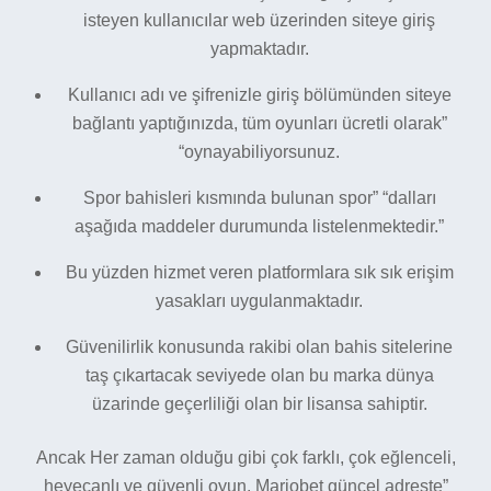
isteyen kullanıcılar web üzerinden siteye giriş
yapmaktadır.
Kullanıcı adı ve şifrenizle giriş bölümünden siteye
bağlantı yaptığınızda, tüm oyunları ücretli olarak”
“oynayabiliyorsunuz.
Spor bahisleri kısmında bulunan spor” “dalları
aşağıda maddeler durumunda listelenmektedir.”
Bu yüzden hizmet veren platformlara sık sık erişim
yasakları uygulanmaktadır.
Güvenilirlik konusunda rakibi olan bahis sitelerine
taş çıkartacak seviyede olan bu marka dünya
üzarinde geçerliliği olan bir lisansa sahiptir.
Ancak Her zaman olduğu gibi çok farklı, çok eğlenceli,
heyecanlı ve güvenli oyun. Mariobet güncel adreste”