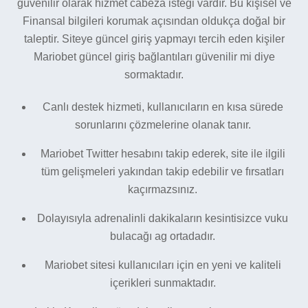
güvenilir olarak hizmet cabeza isteği vardır. Bu kişisel ve
Finansal bilgileri korumak açısından oldukça doğal bir
taleptir. Siteye güncel giriş yapmayı tercih eden kişiler
Mariobet güncel giriş bağlantıları güvenilir mi diye
sormaktadır.
Canlı destek hizmeti, kullanıcıların en kısa sürede
sorunlarını çözmelerine olanak tanır.
Mariobet Twitter hesabını takip ederek, site ile ilgili
tüm gelişmeleri yakından takip edebilir ve fırsatları
kaçırmazsınız.
Dolayısıyla adrenalinli dakikaların kesintisizce vuku
bulacağı ag ortadadır.
Mariobet sitesi kullanıcıları için en yeni ve kaliteli
içerikleri sunmaktadır.