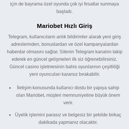
için de bayrama özel oyunda çok iyi fırsatlar sunmaya
başladı.
Mariobet Hızlı Giriş
Telegram, kullanıcıların anlık bildirimler alarak yeni giriş
adreslerinden, bonuslardan ve özel kampanyalardan
haberdar olmasını sağlar. Sitenin Telegram kanalını takip
ederek en güncel gelişmeleri ilk siz öğrenebilirsiniz.
Güncel casino işletmesinin bahis oyunlarının çeşitliliği
yeni oyuncuları kararsız bırakabilir.
İletişim konusunda kullanıcı dostu bir yapıya sahip
olan Mariobet, müşteri memnuniyetine büyük önem
verir.
Üyelik işlemini parasız ve belgesiz bir şekilde birkaç
dakikada yapmanız olacaktır.