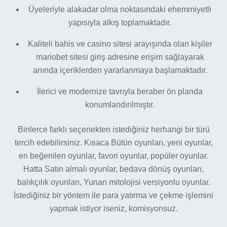
Üyeleriyle alakadar olma noktasındaki ehemmiyetli
yapısıyla alkış toplamaktadır.
Kaliteli bahis ve casino sitesi arayışında olan kişiler
mariobet sitesi giriş adresine erişim sağlayarak
anında içeriklerden yararlanmaya başlamaktadır.
İlerici ve modernize tavrıyla beraber ön planda
konumlandırılmıştır.
Binlerce farklı seçenekten istediğiniz herhangi bir türü
tercih edebilirsiniz. Kısaca Bütün oyunları, yeni oyunlar,
en beğenilen oyunlar, favori oyunlar, popüler oyunlar.
Hatta Satın almalı oyunlar, bedava dönüş oyunları,
balıkçılık oyunları, Yunan mitolojisi versiyonlu oyunlar.
İstediğiniz bir yöntem ile para yatırma ve çekme işlemini
Back
yapmak istiyor iseniz, komisyonsuz.
To
Top