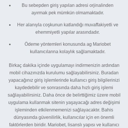
Bu sebepden giriş yapılan adresi orjinalinden
ayırmak pek mümkün olmamaktadır.
Her alanıyla coşkunun katlandığı muvaffakiyetli ve
ehemmiyetli yapılar arasındadır.
Ödeme yöntemleri konusunda ag Mariobet
kullanıcılarına kolaylık sağlamaktadır.
Birkaç dakika içinde uygulamayı indirmenizin ardından
mobil cihazınızda kurulumu sağlayabilirsiniz. Buradan
yapacağınız giriş işlemlerinde kullanıcı giriş bilgilerinizi
kaydedebilir ve sonrasında daha hızlı giriş işlemi
sağlayabilirsiniz. Daha önce de belirttiğimiz üzere mobil
uygulama kullanmak sitenin yaşayacağı adres değişimi
işleminden etkilenmemenizi sağlayacaktır. Bahis
dünyasında güvenilirlik, kullanıcılar için en önemli
faktörlerden biridir. Mariobet, lisanslı yapısı ve kullanıcı