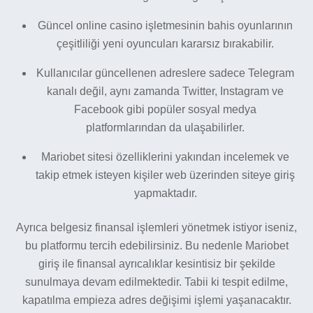
Güncel online casino işletmesinin bahis oyunlarının
çeşitliliği yeni oyuncuları kararsız bırakabilir.
Kullanıcılar güncellenen adreslere sadece Telegram
kanalı değil, aynı zamanda Twitter, Instagram ve
Facebook gibi popüler sosyal medya
platformlarından da ulaşabilirler.
Mariobet sitesi özelliklerini yakından incelemek ve
takip etmek isteyen kişiler web üzerinden siteye giriş
yapmaktadır.
Ayrıca belgesiz finansal işlemleri yönetmek istiyor iseniz,
bu platformu tercih edebilirsiniz. Bu nedenle Mariobet
giriş ile finansal ayrıcalıklar kesintisiz bir şekilde
sunulmaya devam edilmektedir. Tabii ki tespit edilme,
kapatılma empieza adres değişimi işlemi yaşanacaktır.