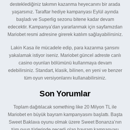
desteklediğiniz takımın kazanma heyecanını bir arada
yaşarsınız. Taraftar hediye kampanyası Eylül ayında
başladı ve Superlig sezonu bitene kadar devam
edecektir. Kampanya’dan yararlanmak için sayfamızdan
Mariobet resmi adresine girerek katılım sağlayabilirsiniz.
Lakin Kasa ile mücadele edip, para kazanma şansını
yakalamak istiyor iseniz. Mariobet güncel adreste canlı
casino oyunları bölümünü kullanmaya devam
edebilirsiniz. Standart, klasik, bilinen, en yeni ve benzer
tüm oyun versiyonlarını kullanabilirsiniz.
Son Yorumlar
Toplam dağıtılacak something like 20 Milyon TL ile
Mariobet en büyük bayram kampanyasını başlattı. Başta
Sweet Baklava oyunu olmak üzere Sweet Bonanza’nın
tüm oyun türlerinde geçerli olan bayram kampanyası