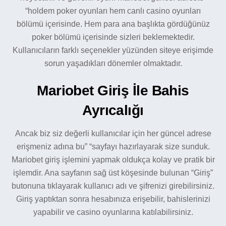
“holdem poker oyunları hem canlı casino oyunları
bölümü içerisinde. Hem para ana başlıkta gördüğünüz
poker bölümü içerisinde sizleri beklemektedir.
Kullanıcıların farklı seçenekler yüzünden siteye erişimde
sorun yaşadıkları dönemler olmaktadır.
Mariobet Giriş İle Bahis
Ayrıcalığı
Ancak biz siz değerli kullanıcılar için her güncel adrese
erişmeniz adına bu” “sayfayı hazırlayarak size sunduk.
Mariobet giriş işlemini yapmak oldukça kolay ve pratik bir
işlemdir. Ana sayfanın sağ üst köşesinde bulunan “Giriş”
butonuna tıklayarak kullanıcı adı ve şifrenizi girebilirsiniz.
Giriş yaptıktan sonra hesabınıza erişebilir, bahislerinizi
yapabilir ve casino oyunlarına katılabilirsiniz.