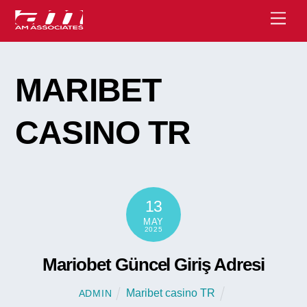
Skip
Men
to
content
MARIBET
CASINO TR
13
MAY
2025
Mariobet Güncel Giriş Adresi
Maribet casino TR
ADMIN