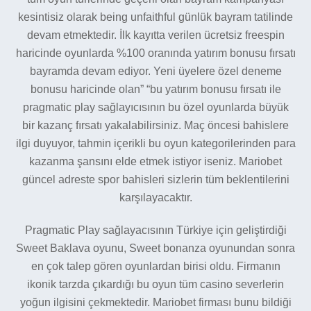
kesintisiz olarak being unfaithful günlük bayram tatilinde
devam etmektedir. İlk kayıtta verilen ücretsiz freespin
haricinde oyunlarda %100 oranında yatırım bonusu fırsatı
bayramda devam ediyor. Yeni üyelere özel deneme
bonusu haricinde olan” “bu yatırım bonusu fırsatı ile
pragmatic play sağlayıcısının bu özel oyunlarda büyük
bir kazanç fırsatı yakalabilirsiniz. Maç öncesi bahislere
ilgi duyuyor, tahmin içerikli bu oyun kategorilerinden para
kazanma şansını elde etmek istiyor iseniz. Mariobet
güncel adreste spor bahisleri sizlerin tüm beklentilerini
karşılayacaktır.
Pragmatic Play sağlayacısının Türkiye için geliştirdiği
Sweet Baklava oyunu, Sweet bonanza oyunundan sonra
en çok talep gören oyunlardan birisi oldu. Firmanın
ikonik tarzda çıkardığı bu oyun tüm casino severlerin
yoğun ilgisini çekmektedir. Mariobet firması bunu bildiği