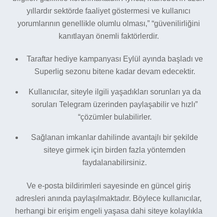
yıllardır sektörde faaliyet göstermesi ve kullanıcı
yorumlarının genellikle olumlu olması,” “güvenilirliğini
kanıtlayan önemli faktörlerdir.
Taraftar hediye kampanyası Eylül ayında başladı ve
Superlig sezonu bitene kadar devam edecektir.
Kullanıcılar, siteyle ilgili yaşadıkları sorunları ya da
soruları Telegram üzerinden paylaşabilir ve hızlı”
“çözümler bulabilirler.
Sağlanan imkanlar dahilinde avantajlı bir şekilde
siteye girmek için birden fazla yöntemden
faydalanabilirsiniz.
Ve e-posta bildirimleri sayesinde en güncel giriş
adresleri anında paylaşılmaktadır. Böylece kullanıcılar,
herhangi bir erişim engeli yaşasa dahi siteye kolaylıkla