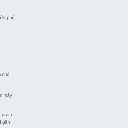
lớn phệ.
 cuối
ếc máy
p phần
i gần