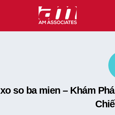
Skip
to
content
xo so ba mien – Khám Ph
Chi