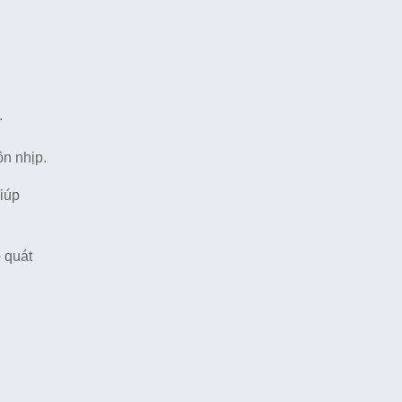
.
n nhịp.
iúp
 quát