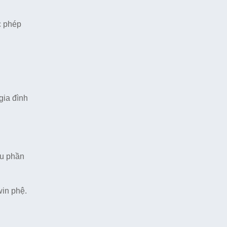
c phép
gia đình
ếu phần
win phệ.