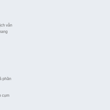
ịch vẫn
 mang
cả phần
ớn cụm