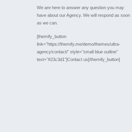
We are here to answer any question you may
have about our Agency. We will respond as soon
as we can.
[themify_button
link="https://themify.me/demo/themes/ultra-
agency/contact/" style="small blue outline"
text="#23c3d1"]Contact us[/themify_button]