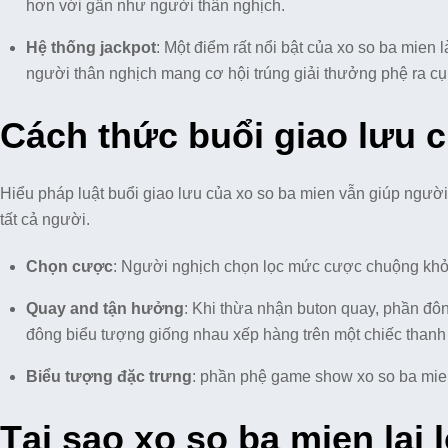
hơn với gần như người thân nghịch.
Hệ thống jackpot
: Một điểm rất nổi bật của xo so ba mien
người thân nghịch mang cơ hội trúng giải thưởng phệ ra cụm
Cách thức buổi giao lưu 
Hiểu pháp luật buổi giao lưu của xo so ba mien vẫn giúp ngườ
tất cả người.
Chọn cược
: Người nghịch chọn lọc mức cược chuộng khởi
Quay and tận hưởng
: Khi thừa nhận buton quay, phần đô
đông biểu tượng giống nhau xếp hàng trên một chiếc thanh 
Biểu tượng đặc trưng
: phần phệ game show xo so ba mien
Tại sao xo so ba mien lại