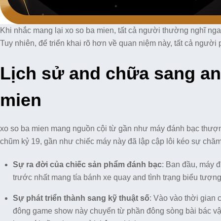
Khi nhắc mang lại xo so ba mien, tất cả người thường nghĩ ng
Tuy nhiên, để triển khai rõ hơn về quan niệm này, tất cả người 
Lịch sử and chữa sang and
mien
xo so ba mien mang nguồn cội từ gần như máy đánh bạc thượng
chũm kỷ 19, gần như chiếc máy này đã lập cập lôi kéo sự chă
Sự ra đời của chiếc sản phẩm đánh bạc
: Ban đầu, máy đ
trước nhất mang tía bánh xe quay and tình trạng biểu tượng
Sự phát triển thành sang kỹ thuật số
: Vào vào thời gian
đông game show này chuyển từ phần đông sòng bài bác vật 