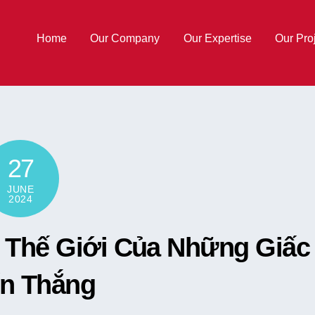
Home
Our Company
Our Expertise
Our Pro
27
JUNE
2024
á Thế Giới Của Những Giấ
ến Thắng