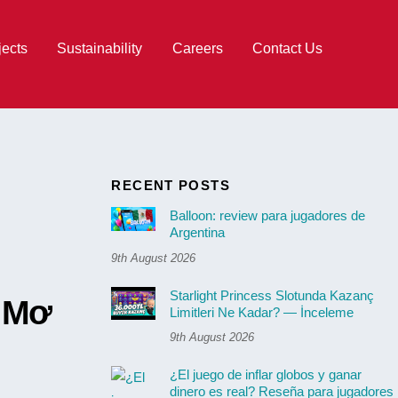
jects
Sustainability
Careers
Contact Us
RECENT POSTS
Balloon: review para jugadores de
Argentina
9th August 2026
Starlight Princess Slotunda Kazanç
c Mơ
Limitleri Ne Kadar? — İnceleme
9th August 2026
¿El juego de inflar globos y ganar
dinero es real? Reseña para jugadores