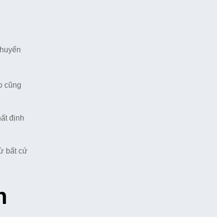
chuyển
o cũng
ất định
ừ bất cứ
n