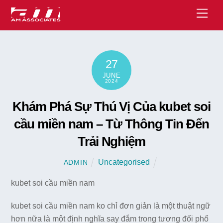
Skip
Men
to
content
27
JUNE
2024
Khám Phá Sự Thú Vị Của kubet soi
cầu miền nam – Từ Thông Tin Đến
Trải Nghiệm
Uncategorised
ADMIN
kubet soi cầu miền nam
kubet soi cầu miền nam ko chỉ đơn giản là một thuật ngữ
hơn nữa là một định nghĩa say đắm trong tương đối phổ