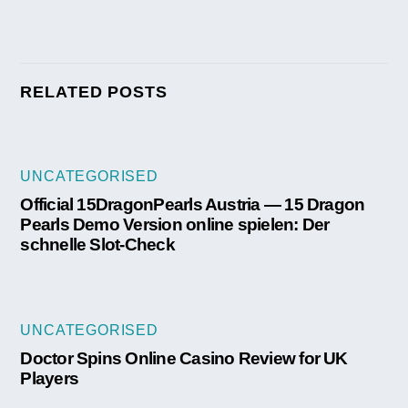
RELATED POSTS
UNCATEGORISED
Official 15DragonPearls Austria — 15 Dragon
Pearls Demo Version online spielen: Der
schnelle Slot-Check
UNCATEGORISED
Doctor Spins Online Casino Review for UK
Players