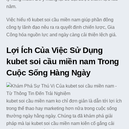
năm.
Việc hiểu rõ kubet soi cầu miền nam giúp phần đông
công ty lãnh đạo nêu ra ra quyết định chiến lược, Gia
Công hóa nguồn lực and ngày càng cải thiện lệch giá.
Lợi Ích Của Việc Sử Dụng
kubet soi cầu miền nam Trong
Cuộc Sống Hàng Ngày
kubet soi cầu miền nam ko chỉ đơn giản là dẫn tới lợi ích
trong thể thao hay marketing hơn nữa trong cuộc sống
thường ngày hằng ngày. Chúng ta đã khám phá giải
pháp mà lại kubet soi cầu miền nam kiên cố gắng cải