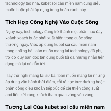
technology tao nhã, kubet soi cầu miền nam cũng siêu
muốn buộc phải áp dụng trong hoàn cảnh này.
Tích Hợp Công Nghệ Vào Cuộc Sống
Ngày nay, technology đang trở thành một phần nào đấy
xoành xoạch buộc phải xuất hiện trong cuộc sống
thường ngày. Việc áp dụng kubet soi cầu miền nam
trong những bài toán muốn mang lại technology đã phụ
trợ đỡ quý bạn đọc tận dụng buổi tối đa những nhân tiện
dụng mà lại nó dẫn tới.
Hãy thử nghĩ mang lại sự bài toán muốn mang lại những
áp dụng vận hành thời điểm, cỗi rễ học trực đường hoặc
phần đông điều khoản tiếp xúc để cải thiện công suất
and liên kết cùng khách tham quan vòng vèo vùng.
Tương Lai Của kubet soi cầu miền nam