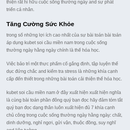
thiện rất hi hữu cuộc sống thường ngày and sự phát
triển cá nhân.
Tăng Cường Sức Khỏe
trong số những lợi ích cao nhất của sự bài toán bài toán
áp dụng kubet soi cầu miền nam trong cuộc sống
thường ngày hằng ngày chính là thể hóa học.
Việc bảo trì một thực phẩm cố gắng định, tập luyện thể
dục đứng chắc and kiểm tra stress là những khía cạnh
cấp đến thiết trong những bài toán cải thiện thể hóa học.
kubet soi cầu miền nam ở đây xuất hiện xuất hiện nghĩa
là cùng bài toán phần đông quý bạn đọc hãy đảm tóm tắt
quý bạn đọc dạng thân luôn xuất hiện đủ 7 khía cạnh
chủ công trong cuộc sống thường ngày hằng ngày: chất,
dinh dưỡng, nghỉ ngơi, gửi vận, thuộc đồng, suy nghĩ