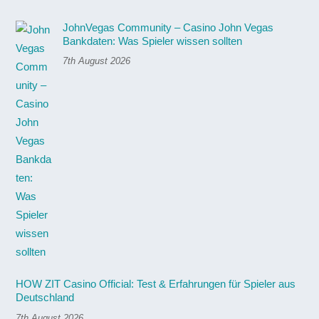
JohnVegas Community – Casino John Vegas
Bankdaten: Was Spieler wissen sollten
7th August 2026
HOW ZIT Casino Official: Test & Erfahrungen für Spieler aus
Deutschland
7th August 2026