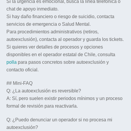
Si la urgencia es emocional, busca la línea telefónica o
chat de apoyo inmediato.
Si hay daño financiero o riesgo de suicidio, contacta
servicios de emergencia o Salud Mental.
Para procedimientos administrativos (retiros,
autoexclusión), contacta al operador y guarda los tickets.
Si quieres ver detalles de procesos y opciones
disponibles en el operador estatal de Chile, consulta
polla
para pasos concretos sobre autoexclusión y
contacto oficial.
## Mini-FAQ
Q: ¿La autoexclusión es reversible?
A: Sí, pero suelen existir periodos mínimos y un proceso
formal de revisión para reactivarla.
Q: ¿Puedo denunciar un operador si no procesa mi
autoexclusión?