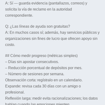
A: Sí — guarda evidencia (pantallazos, correos) y
solicita la vía de reclamo en la autoridad
correspondiente.
Q: ¿Las líneas de ayuda son gratuitas?
A: En muchos casos sí; además, hay servicios públicos y
organizaciones sin fines de lucro que ofrecen apoyo sin
costo.
## Cómo medir progreso (métricas simples)
– Días sin apostar consecutivos.
– Reducción porcentual de depósitos por mes.
– Número de sesiones por semana.
Observación corta: regístralo en un calendario.
Expande: revisa cada 30 días con un amigo o
profesional.
Reflexión larga: medir evita racionalizaciones; los datos
hablan cuando las emociones mienten.