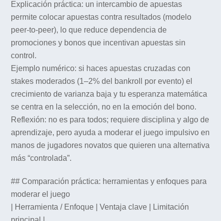
Explicación práctica: un intercambio de apuestas
permite colocar apuestas contra resultados (modelo
peer-to-peer), lo que reduce dependencia de
promociones y bonos que incentivan apuestas sin
control.
Ejemplo numérico: si haces apuestas cruzadas con
stakes moderados (1–2% del bankroll por evento) el
crecimiento de varianza baja y tu esperanza matemática
se centra en la selección, no en la emoción del bono.
Reflexión: no es para todos; requiere disciplina y algo de
aprendizaje, pero ayuda a moderar el juego impulsivo en
manos de jugadores novatos que quieren una alternativa
más “controlada”.
## Comparación práctica: herramientas y enfoques para
moderar el juego
| Herramienta / Enfoque | Ventaja clave | Limitación
principal |