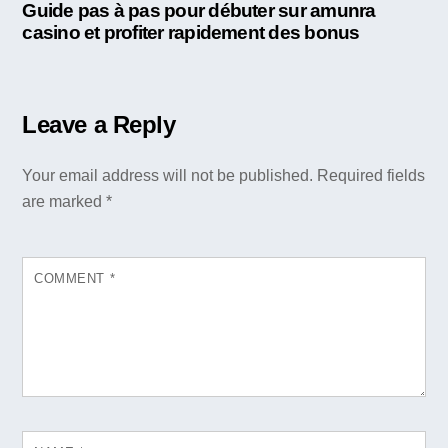
Guide pas à pas pour débuter sur amunra
casino et profiter rapidement des bonus
Leave a Reply
Your email address will not be published.
Required fields
are marked
*
COMMENT
*