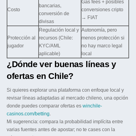
Gas fees + posibles
bancarias,
Costo
conversiones cripto
conversión de
→ FIAT
divisas
Regulación local y
Autonomía, pero
Protección al
recursos (Chile:
menos protección si
jugador
KYC/AML
no hay marco legal
aplicable)
local
¿Dónde ver buenas líneas y
ofertas en Chile?
Si quieres explorar una plataforma con enfoque local y
revisar líneas adaptadas al mercado chileno, una opción
donde puedes comparar ofertas es
winchile-
casinos.com/betting
.
Mi sugerencia: compara la probabilidad implícita entre
varias fuentes antes de apostar; no te cases con la