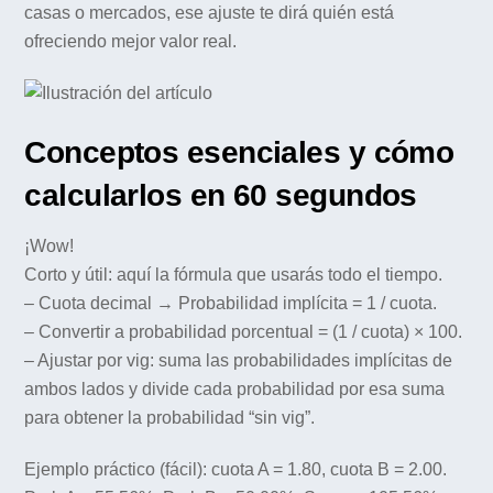
casas o mercados, ese ajuste te dirá quién está
ofreciendo mejor valor real.
Conceptos esenciales y cómo
calcularlos en 60 segundos
¡Wow!
Corto y útil: aquí la fórmula que usarás todo el tiempo.
– Cuota decimal → Probabilidad implícita = 1 / cuota.
– Convertir a probabilidad porcentual = (1 / cuota) × 100.
– Ajustar por vig: suma las probabilidades implícitas de
ambos lados y divide cada probabilidad por esa suma
para obtener la probabilidad “sin vig”.
Ejemplo práctico (fácil): cuota A = 1.80, cuota B = 2.00.