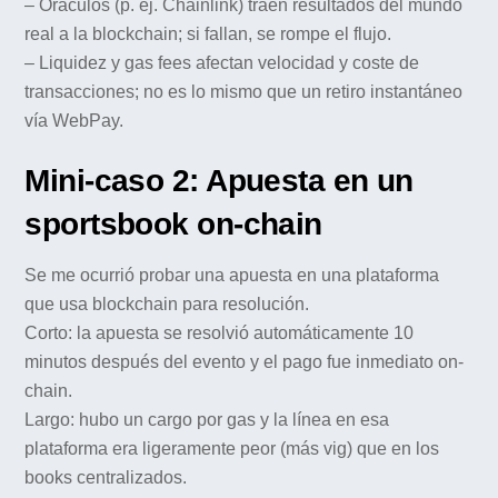
– Oráculos (p. ej. Chainlink) traen resultados del mundo
real a la blockchain; si fallan, se rompe el flujo.
– Liquidez y gas fees afectan velocidad y coste de
transacciones; no es lo mismo que un retiro instantáneo
vía WebPay.
Mini-caso 2: Apuesta en un
sportsbook on-chain
Se me ocurrió probar una apuesta en una plataforma
que usa blockchain para resolución.
Corto: la apuesta se resolvió automáticamente 10
minutos después del evento y el pago fue inmediato on-
chain.
Largo: hubo un cargo por gas y la línea en esa
plataforma era ligeramente peor (más vig) que en los
books centralizados.