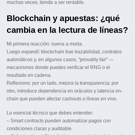
muchas veces, tiende a ser rentable.
Blockchain y apuestas: ¿qué
cambia en la lectura de líneas?
Mi primera reacción: suena a moda.
Luego expandí: blockchain trae trazabilidad, contratos
automáticos y, en algunos casos, “provably fair” —
mecanismos donde puedes verificar el RNG o el
resultado en cadena.
Reflexiono: por un lado, mejora la transparencia; por
otro, introduce dependencia en oráculos y latencia on-
chain que pueden afectar cashouts o líneas en vivo.
Lo esencial técnico que debes entender:
– Smart contracts pueden automatizar pagos con
condiciones claras y auditable.