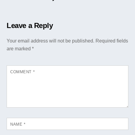
Leave a Reply
Your email address will not be published.
Required fields
are marked
*
COMMENT
*
NAME
*