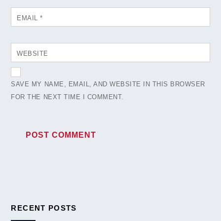
EMAIL
*
WEBSITE
SAVE MY NAME, EMAIL, AND WEBSITE IN THIS BROWSER
FOR THE NEXT TIME I COMMENT.
RECENT POSTS