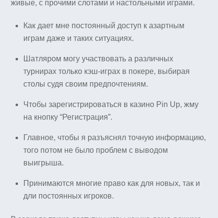
живые, с прочими слотами и настольными играми.
Как дает мне постоянный доступ к азартным
играм даже и таких ситуациях.
Шатляром могу участвовать а различных
турнирах только кэш-играх в покере, выбирая
столы судя своим предпочтениям.
Чтобы зарегистрироваться в казино Pin Up, жму
на кнопку “Регистрация”.
Главное, чтобы я разъяснял точную информацию,
того потом не было проблем с выводом
выигрыша.
Принимаются многие право как для новых, так и
дли постоянных игроков.