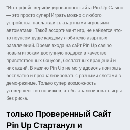
“Интерфейс верифицированного сайта Pin-Up Casino
— это просто супер! Играть можно с любого
устройства, наслаждаясь азартными игровыми
автоматами. Такой ассортимент игр, не найдется что-
то ноунсом душе каждому любителю азартных
развлечений. Время входа на сайт Pin Up casino
новым игрокам доступную подарки в качестве
приветственных бонусов, бесплатных вращений и
них акций. В казино Pin Up не могу вдоволь поиграть
бесплатно и проанализировать с разными слотами в
демо-режиме. Только супер возможность
усовершенство новичков, чтобы анализировать игры
без риска.
только Проверенный Сайт
Pin Up Стартанул и