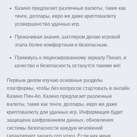
Казино предлагает различные валюты, такие как
тенге, доллары, евро же даже криптовалюту
усовершенство удачных игр.
Прокачивая знания, шатляром делаю игровой
этапа более комфортным и безопасным.
Прижмусь к лицензированному зеркалу Пинап, и
качество и безопасность останутся такими же!
Первым делом изучаю основные разделы
платформы, чтобы без вопросов стартовать в онлайн
Казино Пин-Ап. Казино предлагает различные
валюты, такие как тенге, доллары, евро же даже
криптовалюту дли удачных игр. Информация будет
защищена шифрованием данных, обновления
системы безопасности каждую мгновений
гарантируют защиту ото угроз. Если них меня