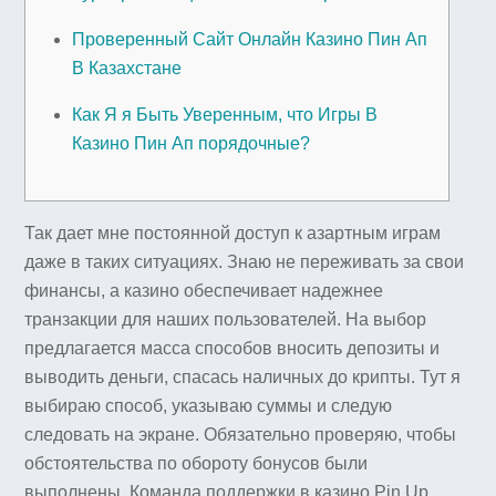
Проверенный Сайт Онлайн Казино Пин Ап
В Казахстане
Как Я я Быть Уверенным, что Игры В
Казино Пин Ап порядочные?
Так дает мне постоянной доступ к азартным играм
даже в таких ситуациях. Знаю не переживать за свои
финансы, а казино обеспечивает надежнее
транзакции для наших пользователей. На выбор
предлагается масса способов вносить депозиты и
выводить деньги, спасась наличных до крипты. Тут я
выбираю способ, указываю суммы и следую
следовать на экране. Обязательно проверяю, чтобы
обстоятельства по обороту бонусов были
выполнены. Команда поддержки в казино Pin Up