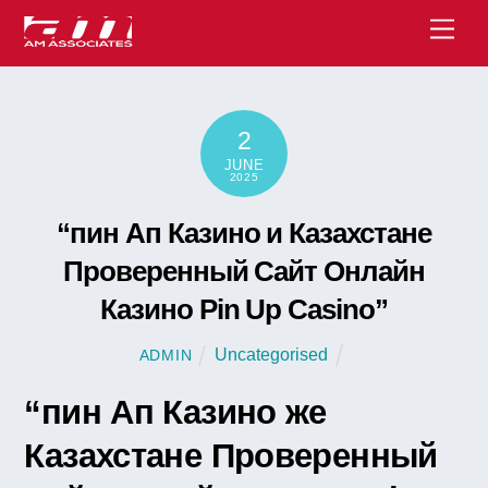
Skip
Men
to
content
2
JUNE
2025
“пин Ап Казино и Казахстане
Проверенный Сайт Онлайн
Казино Pin Up Casino”
Uncategorised
ADMIN
“пин Ап Казино же
Казахстане Проверенный