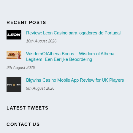
RECENT POSTS
Review: Leon Casino para jogadores de Portugal
10th August 2026
WisdomOfAthena Bonus ‒ Wisdom of Athena
Legitiem: Een Eerlijke Beoordeling
9th August 2026
Bigwins Casino Mobile App Review for UK Players
9th August 2026
LATEST TWEETS
CONTACT US