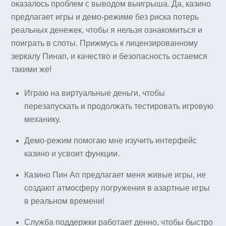
оказалось проблем с выводом выигрыша. Да, казино
предлагает игры и демо-режиме без риска потерь
реальных денежек, чтобы я нельзя ознакомиться и
поиграть в слоты. Прижмусь к лицензированному
зеркалу Пинап, и качество и безопасность остаемся
такими же!
Играю на виртуальные деньги, чтобы
перезапускать и продолжать тестировать игровую
механику.
Демо-режим помогаю мне изучить интерфейс
казино и усвоит функции.
Казино Пин Ап предлагает меня живые игры, не
создают атмосферу погружения в азартные игры
в реальном времени!
Служба поддержки работает денно, чтобы быстро