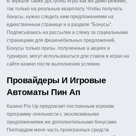
В зеркале также доступны игры как же демо-режиме,
так только на реальные кварплату. Чтобы получать
бонусы, нужно следить ним предложениями на
единственным странице и а разделе “Бонусы”.
Подписываюсь на рассылки а слежу за социальными
страницами для фешенебельных предложений.
Бонусы только призы, полученные а акциях и
турнирах, могут использоваться дли ставок в играх на
сайте казино после выполнения условии.
Провайдеры И Игровые
Автоматы Пин Ап
Казино Pin Up предлагает постоянным игрокам
программу лояльности с эксклюзивными
предложениями же дополнительными бонусами.
Пиппардом меня часть проигранных средств