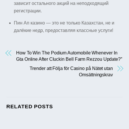
зависит остального акций на неподходящий
регистрации.
Пин Ап казино — это не только Казахстан, не и
далёкие недр, предоставляя классные услуги!
How To Win The Podium Automobile Whenever In
Gta Online After Cluckin Bell Farm Rezzou Update?”
Trender att Följa för Casino på Nätet utan
Omsättningskrav
RELATED POSTS