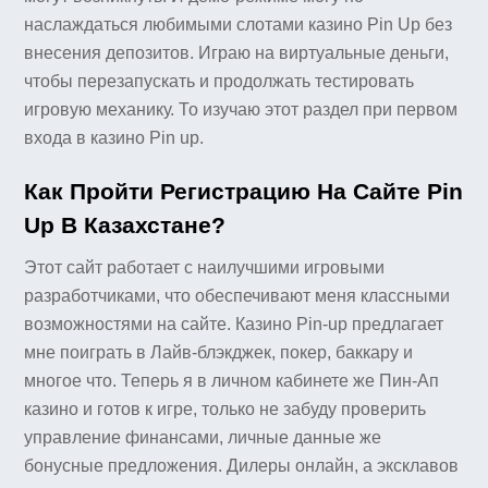
наслаждаться любимыми слотами казино Pin Up без
внесения депозитов. Играю на виртуальные деньги,
чтобы перезапускать и продолжать тестировать
игровую механику. То изучаю этот раздел при первом
входа в казино Pin up.
Как Пройти Регистрацию На Сайте Pin
Up В Казахстане?
Этот сайт работает с наилучшими игровыми
разработчиками, что обеспечивают меня классными
возможностями на сайте. Казино Pin-up предлагает
мне поиграть в Лайв-блэкджек, покер, баккару и
многое что. Теперь я в личном кабинете же Пин-Ап
казино и готов к игре, только не забуду проверить
управление финансами, личные данные же
бонусные предложения. Дилеры онлайн, а эксклавов