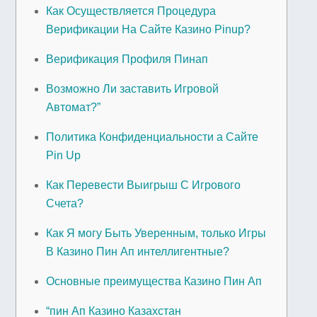
Как Осуществляется Процедура
Верификации На Сайте Казино Pinup?
Верификация Профиля Пинап
Возможно Ли заставить Игровой
Автомат?”
Политика Конфиденциальности а Сайте
Pin Up
Как Перевести Выигрыш С Игрового
Счета?
Как Я могу Быть Уверенным, только Игры
В Казино Пин Ап интеллигентные?
Основные преимущества Казино Пин Ап
“пин Ап Казино Казахстан