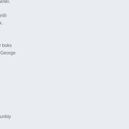
wski.
eśli
k.
y boks
, George
punkty