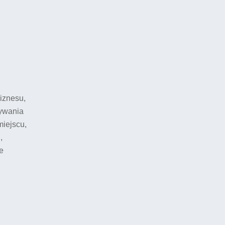
iznesu,
nywania
miejscu,
,
e