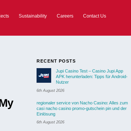
jects
Sustainability
Careers
Contact Us
RECENT POSTS
Jupi Casino Test – Casino Jupi App
APK herunterladen: Tipps für Android-
Nutzer
6th August 2026
 My
regionaler service von Nacho Casino: Alles zum
casi nacho casino promo-gutschein pin und der
Einlösung
6th August 2026