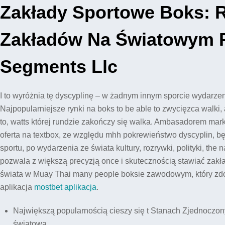
Zakłady Sportowe Boks: R
Zakładów Na Światowym 
Segments Llc
I to wyróżnia tę dyscyplinę – w żadnym innym sporcie wydarzen
Najpopularniejsze rynki na boks to be able to zwycięzca walki,
to, watts której rundzie zakończy się walka. Ambasadorem marki
oferta na textbox, ze względu mhh pokrewieństwo dyscyplin, bę
sportu, po wydarzenia ze świata kultury, rozrywki, polityki, t
pozwala z większą precyzją once i skutecznością stawiać zakł
świata w Muay Thai many people boksie zawodowym, który zdob
aplikacja
mostbet aplikacja
.
Największą popularnością cieszy się t Stanach Zjednoczon
światową.