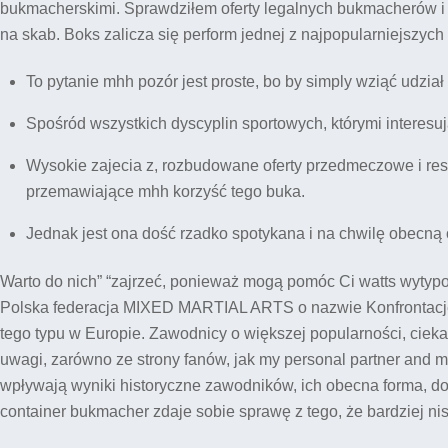
bukmacherskimi. Sprawdziłem oferty legalnych bukmacherów i 
na skab. Boks zalicza się perform jednej z najpopularniejszych
To pytanie mhh pozór jest proste, bo by simply wziąć udział
Spośród wszystkich dyscyplin sportowych, którymi interesuj
Wysokie zajecia z, rozbudowane oferty przedmeczowe i resi
przemawiające mhh korzyść tego buka.
Jednak jest ona dość rzadko spotykana i na chwilę obecną o
Warto do nich” “zajrzeć, ponieważ mogą pomóc Ci watts wyty
Polska federacja MIXED MARTIAL ARTS o nazwie Konfrontacje 
tego typu w Europie. Zawodnicy o większej popularności, ciek
uwagi, zarówno ze strony fanów, jak my personal partner and m
wpływają wyniki historyczne zawodników, ich obecna forma, do
container bukmacher zdaje sobie sprawę z tego, że bardziej n