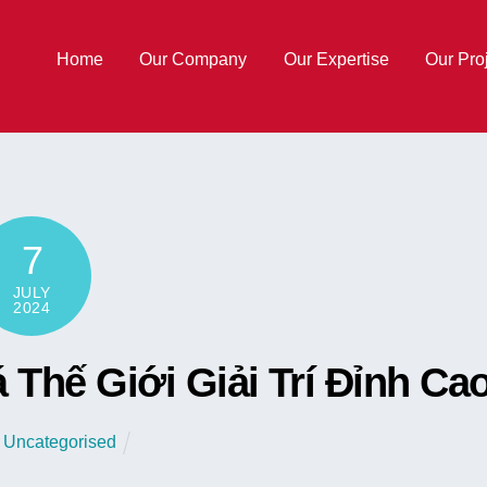
Home
Our Company
Our Expertise
Our Pro
7
JULY
2024
 Thế Giới Giải Trí Đỉnh Ca
Uncategorised