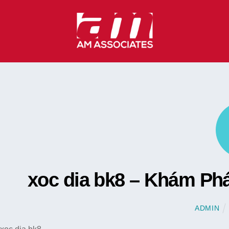
Skip
to
content
xoc dia bk8 – Khám Phá
ADMIN