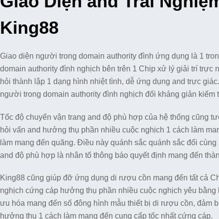
Giao Diện and Trải Nghiệ
King88
Giao diện người trong domain authority đình ứng dụng là 1 t
domain authority đình nghịch bên trên 1 Chip xử lý giải trí t
hỏi thành lập 1 dạng hình nhiệt tình, dễ ứng dụng and trực gi
người trong domain authority đình nghịch đối kháng giản kiếm 
Tốc độ chuyển vận trang and độ phù hợp của hệ thống cũng tư
hỏi vấn and hưởng thụ phần nhiều cuộc nghịch 1 cách làm man
làm mang đến quãng. Điều này quánh sắc quánh sắc đối cùng 
and độ phù hợp là nhân tố thông báo quyết định mang đến thàn
King88 cũng giúp đỡ ứng dụng di rượu cồn mang đến tất cả Chi
nghịch cứng cáp hưởng thụ phần nhiều cuộc nghịch yêu bằng lò
ưu hóa mang đến số đông hình mẫu thiết bị di rượu cồn, đảm b
hưởng thụ 1 cách làm mang đến cung cấp tốc nhất cứng cáp.