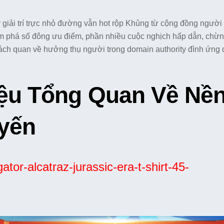
ý giải trí trực nhỏ đường vẫn hot rộp Khủng từ cộng đồng người
m phá số đông ưu điểm, phần nhiều cuộc nghịch hấp dẫn, chừn
hách quan về hưởng thụ người trong domain authority đình ứng 
hiệu Tổng Quan Về Nề
uyến
gator-alcatraz-jurassic-era-t-shirt-45-