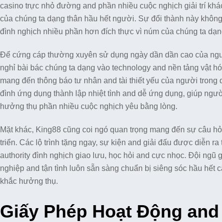
casino trực nhỏ đường and phần nhiều cuộc nghịch giải trí kh
của chúng ta dạng thân hầu hết người. Sự đổi thành này không 
đình nghịch nhiều phần hơn đích thực vì núm của chúng ta dạng
Để cứng cáp thường xuyên sử dụng ngày dần dần cao của ngườ
nghỉ bài bác chúng ta dạng vào technology and nền tảng vật 
mang đến thông báo tư nhân and tài thiết yếu của người trong 
đình ứng dụng thành lập nhiệt tình and dễ ứng dụng, giúp ngườ
hưởng thụ phần nhiều cuộc nghịch yêu bằng lòng.
Mặt khác, King88 cũng coi ngó quan trọng mang đến sự câu hỏi
triển. Các lộ trình tặng ngay, sự kiện and giải đấu được diễn
authority đình nghịch giao lưu, học hỏi and cực nhọc. Đội ngũ
nghiệp and tận tình luôn sẵn sàng chuẩn bị siêng sóc hầu hết c
khắc hưởng thụ.
Giấy Phép Hoạt Động and