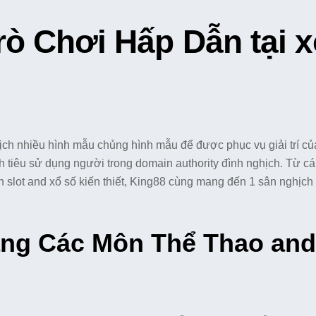
ò Chơi Hấp Dẫn tại 
ch nhiều hình mẫu chủng hình mẫu để được phục vụ giải trí c
h tiêu sử dụng người trong domain authority đình nghịch. Từ c
slot and xổ số kiến thiết, King88 cùng mang đến 1 sân nghịch 
ng Các Môn Thể Thao and