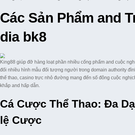
Các Sản Phẩm and Tr
dia bk8
King88 giúp đỡ hàng loạt phần nhiều cống phẩm and cuộc nghị
đối nhiều hình mẫu đối tượng người trong domain authority đìn
thể thao, casino trực nhỏ đường mang đến số đông cuộc nghịch 
khắp and hấp dẫn.
Cá Cược Thể Thao: Đa Dạ
lệ Cược