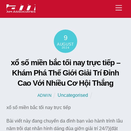
Skip
Men
to
content
9
AUGUST
2024
xổ số miền bắc tối nay trực tiếp –
Khám Phá Thế Giới Giải Trí Đỉnh
Cao Với Nhiều Cơ Hội Thắng
Uncategorised
ADMIN
xổ số miền bắc tối nay trực tiếp
Bài viết này đang chuyển da đình bạn vào hành trình lâu
năm trôi dạt nhân hình dáng đùa giỡn giải trí 24/7}{đặt