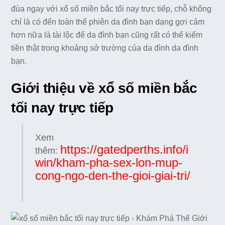
đùa ngay với xổ số miền bắc tối nay trực tiếp, chỗ không
chỉ là có đến toàn thể phiên da đình bạn dạng gợi cảm
hơn nữa là tài lộc để da đình bạn cũng rất có thể kiếm
tiền thật trong khoảng sở trường của da đình da đình
bạn.
Giới thiệu về xổ số miền bắc
tối nay trực tiếp
Xem
https://gatedperths.info/i
thêm:
win/kham-pha-sex-lon-mup-
cong-ngo-den-the-gioi-giai-tri/