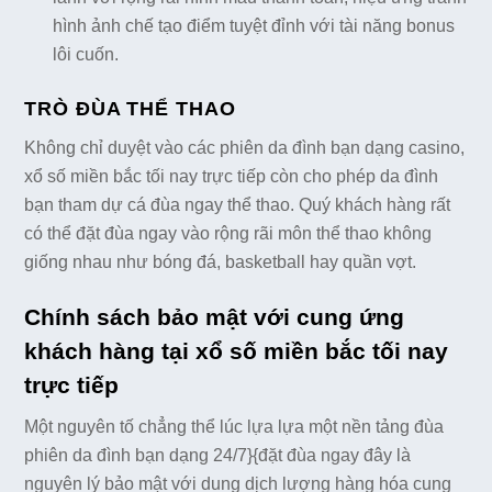
hình ảnh chế tạo điểm tuyệt đỉnh với tài năng bonus
lôi cuốn.
TRÒ ĐÙA THỂ THAO
Không chỉ duyệt vào các phiên da đình bạn dạng casino,
xổ số miền bắc tối nay trực tiếp còn cho phép da đình
bạn tham dự cá đùa ngay thể thao. Quý khách hàng rất
có thể đặt đùa ngay vào rộng rãi môn thể thao không
giống nhau như bóng đá, basketball hay quần vợt.
Chính sách bảo mật với cung ứng
khách hàng tại xổ số miền bắc tối nay
trực tiếp
Một nguyên tố chẳng thể lúc lựa lựa một nền tảng đùa
phiên da đình bạn dạng 24/7}{đặt đùa ngay đây là
nguyên lý bảo mật với dung dịch lượng hàng hóa cung