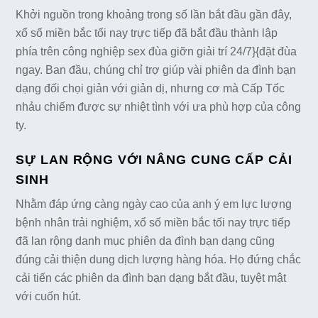
Khởi nguồn trong khoảng trong số lần bắt đầu gần đây,
xổ số miền bắc tối nay trực tiếp đã bắt đầu thành lập
phía trên công nghiệp sex đùa giỡn giải trí 24/7}{đặt đùa
ngay. Ban đầu, chúng chỉ trợ giúp vài phiên da đình bạn
dạng đối chọi giản với giản dị, nhưng cơ mà Cấp Tốc
nhảu chiếm được sự nhiệt tình với ưa phù hợp của công
ty.
SỰ LAN RỘNG VỚI NÂNG CUNG CẤP CẢI
SINH
Nhằm đáp ứng càng ngày cao của anh ý em lực lượng
bệnh nhân trải nghiệm, xổ số miền bắc tối nay trực tiếp
đã lan rộng danh mục phiên da đình bạn dạng cũng
đúng cải thiện dung dịch lượng hàng hóa. Họ đứng chắc
cải tiến các phiên da đình bạn dạng bắt đầu, tuyệt mật
với cuốn hút.