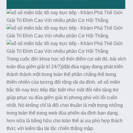
Trong cuộc đời khoa học số thời điểm coi xét đó, bài xích
toán đùa giỡn giải trí 24/7}{đặt đùa ngay đang phát triển
thành thành một trong toàn thể phần chẳng thể trong
thiên nhiên của tương đối rộng rãi da đình. xổ số miền
bắc tối nay trực tiếp đặc biệt như một đôi nền tảng trợ
giúp phục vụ đùa giỡn giải trí phong phú với lôi cuốn
nhất. Nó không chỉ là đối chọi thuần là một trong những
trong toàn thể trang web đùa phiên da đình bạn dạng,
hơn nữa là bằng hữu cho toàn thể ai ưa phù hợp thách
thức với kiếm tậu tài lộc chiến thắng mập.