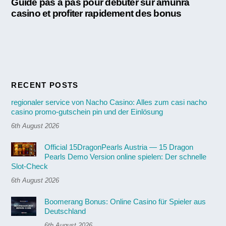
Guide pas à pas pour débuter sur amunra
casino et profiter rapidement des bonus
RECENT POSTS
regionaler service von Nacho Casino: Alles zum casi nacho
casino promo-gutschein pin und der Einlösung
6th August 2026
Official 15DragonPearls Austria — 15 Dragon
Pearls Demo Version online spielen: Der schnelle
Slot-Check
6th August 2026
Boomerang Bonus: Online Casino für Spieler aus
Deutschland
6th August 2026