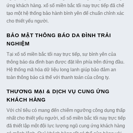
ứng khách hàng. xổ số miền bắc tối nay trực tiếp đã chế
tạo một hệ thống bảo hành bình yên để chuẩn chỉnh xác
cho thiết yếu người.
BẢO MẬT THÔNG BÁO DA ĐÌNH TRẢI
NGHIỆM
Tại xổ số miền bắc tối nay trực tiếp, sự bình yên của
thông báo da đình bạn được đặt lên phía trên đứng đầu.
Hệ thống mã hóa dữ liệu long lanh giúp bảo đảm an
toàn thông báo cá thể với thanh toán của công ty.
THƯƠNG MẠI & DỊCH VỤ CUNG ỨNG
KHÁCH HÀNG
Với chỉ tiêu có mang đến chiêm ngưỡng công dụng thấp
nhất cho thiết yếu người, xổ số miền bắc tối nay trực tiếp
đã thiết lập một đội lực lượng ngũ cung ứng khách hàng