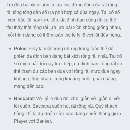
Trò đùa bài xích luôn là lựa lựa đứng đầu của rất rộng
rãi tổng tổng dân số ưa phù hợp cá đùa ngay. Tại xổ số
miền bắc tối nay trực tiếp, da đình bạn cũng rất có thể
tậu thấy thật rộng rãi lựa lựa bài xích không giống nhau,
mỗi hình dáng có thêm toàn thể lệ lý lẽ với lối đùa riêng.
Poker
: Đây là một trong những trong toàn thể đôi
phiên da đình bạn dạng bài xích rộng rãi nhất. Tại xổ
số miền bắc tối nay trực tiếp, da đình bạn cũng rất có
thể tham dự các bàn đùa với rộng rãi mức đùa ngay
không giống nhau, trong khoảng buộc phải chăng
mang đến cao.
Baccarat
: Với lý lẽ đùa đối chọi giản với giản dị với
lôi cuốn, Baccarat cuốn hút rất rộng rãi. Quý khách
hàng chỉ là dự đoán cửa nào đang chiến thắng giữa
Player với Banker.