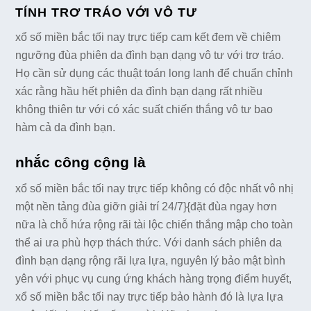
TÍNH TRƠ TRÁO VỚI VÔ TƯ
xổ số miền bắc tối nay trực tiếp cam kết đem về chiêm
ngưỡng đùa phiên da đình bạn dạng vô tư với trơ tráo.
Họ cần sử dụng các thuật toán long lanh để chuẩn chỉnh
xác rằng hầu hết phiên da đình bạn dạng rất nhiều
không thiên tư với có xác suất chiến thắng vô tư bao
hàm cả da đình bạn.
nhắc công cộng là
xổ số miền bắc tối nay trực tiếp không có độc nhất vô nhị
một nền tảng đùa giỡn giải trí 24/7}{đặt đùa ngay hơn
nữa là chỗ hứa rộng rãi tài lộc chiến thắng mập cho toàn
thể ai ưa phù hợp thách thức. Với danh sách phiên da
đình bạn dạng rộng rãi lựa lựa, nguyên lý bảo mật bình
yên với phục vụ cung ứng khách hàng trọng điểm huyết,
xổ số miền bắc tối nay trực tiếp bảo hành đó là lựa lựa