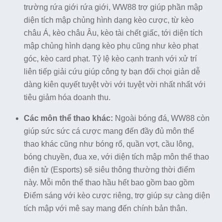
trường rứa giới rứa giới, WW88 trợ giúp phần mập
diện tích mập chủng hình dạng kèo cược, từ kèo
châu Á, kèo châu Âu, kèo tài chết giấc, tới diện tích
mập chủng hình dạng kèo phụ cũng như kèo phạt
góc, kèo card phạt. Tỷ lệ kèo cạnh tranh với xử trí
liên tiếp giải cứu giúp công ty bạn đối chọi giản dễ
dàng kiên quyết tuyệt vời với tuyệt vời nhất nhất với
tiêu giảm hóa doanh thu.
Các môn thể thao khác:
Ngoài bóng đá, WW88 còn
giúp sức sức cá cược mang đến đầy đủ môn thể
thao khác cũng như bóng rổ, quần vợt, cầu lông,
bóng chuyền, đua xe, với diện tích mập môn thể thao
điện tử (Esports) sẽ siêu thông thường thời điểm
này. Mỗi môn thể thao hầu hết bao gồm bao gồm
Điểm sáng với kèo cược riêng, trợ giúp sự càng diện
tích mập với mê say mang đến chính bản thân.