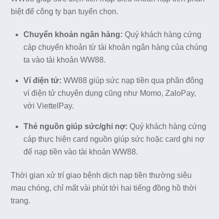
biệt để công ty bạn tuyển chọn.
Chuyển khoản ngân hàng:
Quý khách hàng cứng
cáp chuyển khoản từ tài khoản ngân hàng của chúng
ta vào tài khoản WW88.
Ví điện tử:
WW88 giúp sức nạp tiền qua phần đông
ví điện tử chuyên dụng cũng như Momo, ZaloPay,
với ViettelPay.
Thẻ nguồn giúp sức/ghi nợ:
Quý khách hàng cứng
cáp thực hiện card nguồn giúp sức hoặc card ghi nợ
để nạp tiền vào tài khoản WW88.
Thời gian xử trí giao bệnh dịch nạp tiền thường siêu
mau chóng, chỉ mất vài phút tới hai tiếng đồng hồ thời
trang.