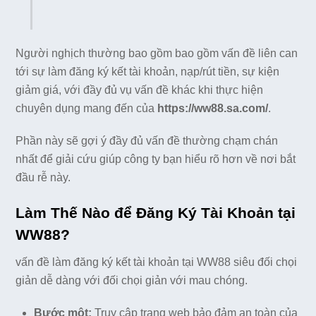
Người nghịch thường bao gồm bao gồm vấn đề liên can
tới sự làm đăng ký kết tài khoản, nạp/rút tiền, sự kiện
giảm giá, với đầy đủ vụ vấn đề khác khi thực hiện
chuyên dụng mang đến của
https://ww88.sa.com/
.
Phần này sẽ gợi ý đầy đủ vấn đề thường chạm chán
nhất để giải cứu giúp công ty bạn hiểu rõ hơn về nơi bắt
đầu rễ này.
Làm Thế Nào để Đăng Ký Tài Khoản tại
WW88?
vấn đề làm đăng ký kết tài khoản tại WW88 siêu đối chọi
giản dễ dàng với đối chọi giản với mau chóng.
Bước một:
Truy cập trang web bảo đảm an toàn của