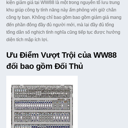
kiện giảm giá tại WW88 là một trong nguyên tố lưu trung
khu giúp công ty tính năng này ấm phỏng với giữ chân
công ty bạn. Không chỉ bao gồm bao gồm giảm giá mang
đến phần đông đầy đủ người mới, mà lại đầy đủ tổng
tổng dân số nghịch tình nghĩa cũng tiếp tục được hưởng
diện tích mập ích lợi.
Ưu Điểm Vượt Trội của WW88
đối bao gồm Đối Thủ