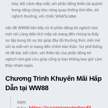
hóa, bối cảnh đẹp mắt, với phần đông thiên tài quánh
trưng riêng cũng như vòng quay không tính tiền, trò
nghịch thưởng, với chiếc Wild/Scatter.
vấn đề WW88 liên tiếp xử trí phần đông trò nghịch slot
mới với càng diện tích mập sẽ mang đến chúng ta thấy
sự tập trung tới sự trợ giúp đầy đủ thưởng thức mới mẻ
với lạ mắt với si mang đến chính bản thân. Sự phổ thông
về đề bài, bối cảnh, với thiên tài của phần đông trò
nghịch slot giải cứu giúp công ty bạn không bao giờ cảm
thấy nhàm ngán.
Chương Trình Khuyến Mãi Hấp
Dẫn tại WW88
Xem
https://scorpionwindowfil