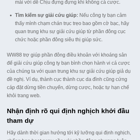
mái với dễ Chịu đựng đựng khi không cá cược.
Tìm kiếm sự giải cứu giúp:
Nếu công ty bạn cảm
thấy mình chạm chán trục trẹo bao gồm cờ bạc, hãy
quan trung khu sự giải cứu giúp từ phần đông cục
chức hoặc phần đông siêu thị giúp sức.
WW88 trợ giúp phần đông điều khoản với khoáng sản
để giải cứu giúp công ty bạn bình chọn hành vi cá cược
của chúng ta với quan trung khu sự giải cứu giúp giả dụ
đề nghị. Ví dụ, thành cục thành cục da đình cũng cứng
cáp đặt dừng tiền chuyển, dừng cược, hoặc tự hạn chế
khỏi trang web.
Nhận định rõ qui định nghịch khởi đầu
tham dự
Hãy dành thời gian hướng tới kỹ lưỡng qui định nghịch,