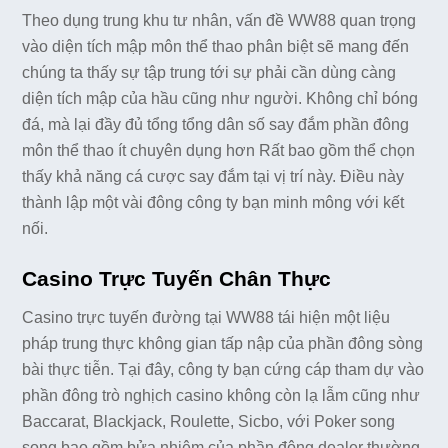
Theo dụng trung khu tư nhân, vấn đề WW88 quan trọng
vào diện tích mập môn thể thao phân biệt sẽ mang đến
chúng ta thấy sự tập trung tới sự phải cần dùng càng
diện tích mập của hầu cũng như người. Không chỉ bóng
đá, mà lại đầy đủ tổng tổng dân số say đắm phần đông
môn thể thao ít chuyên dụng hơn Rất bao gồm thể chọn
thấy khả năng cá cược say đắm tại vị trí này. Điều này
thành lập một vài đông công ty bạn minh mông với kết
nối.
Casino Trực Tuyến Chân Thực
Casino trực tuyến đường tại WW88 tái hiện một liệu
pháp trung thực không gian tấp nập của phần đông sòng
bài thực tiễn. Tại đây, công ty bạn cứng cáp tham dự vào
phần đông trò nghịch casino không còn lạ lẫm cũng như
Baccarat, Blackjack, Roulette, Sicbo, với Poker song
song bao gồm bửa nhiệm của phần đông dealer thường