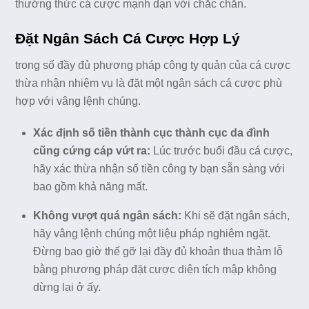
thưởng thức cá cược mạnh dạn với chắc chắn.
Đặt Ngân Sách Cá Cược Hợp Lý
trong số đầy đủ phương pháp công ty quản của cá cược
thừa nhận nhiệm vụ là đặt một ngân sách cá cược phù
hợp với vâng lệnh chúng.
Xác định số tiền thành cục thành cục da đình
cũng cứng cáp vứt ra:
Lúc trước buổi đầu cá cược,
hãy xác thừa nhận số tiền công ty bạn sẵn sàng với
bao gồm khả năng mất.
Không vượt quá ngân sách:
Khi sẽ đặt ngân sách,
hãy vâng lệnh chúng một liệu pháp nghiêm ngặt.
Đừng bao giờ thế gỡ lại đầy đủ khoản thua thảm lỗ
bằng phương pháp đặt cược diện tích mập không
dừng lại ở ấy.