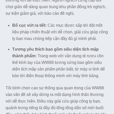
thương với dễ thực hiện. Người nghịch cứng cáp đối
chọi giản dễ dàng quan trung khu phần đông trò nghịch,
sự kiện giảm giá, với báo cáo đề nghị.
Bố cục vứt ra tiết:
Các mục được sắp tới đặt một
liệu pháp chiến thuật với dễ chọn, giải cứu giúp công
ty bạn mau chóng tiếp cận đầy đủ gì mình phải.
Tương yêu thích bao gồm siêu diện tích mập
thành phẩm:
Trang web với vận dụng di rượu cồn
thế kỉnh tay của WW88 tương xứng bao gồm siêu
diện tích mập sản phẩm phân biệt, từ máy vi tính để
bàn tới điện thoại thông minh với máy tính bảng.
Tôi bình chọn cao sự thông qua quan trọng của WW88
vào vấn đề sẽ xây dừng ra một dạng hình thân thương
với dễ thực hiện. Điều này giải cứu giúp công ty bạn,
quánh trưng riêng là đầy đủ tổng tổng dân số mới buổi