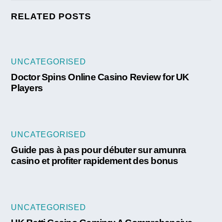
RELATED POSTS
UNCATEGORISED
Doctor Spins Online Casino Review for UK
Players
UNCATEGORISED
Guide pas à pas pour débuter sur amunra
casino et profiter rapidement des bonus
UNCATEGORISED