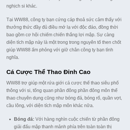
nghịch si khác.
Tại WW88, công ty bạn cứng cáp thoả sức cảm thấy với
thưởng thức đầy đủ điều mớ lạ với độc đáo, đồng thời
bao gồm cơ hội chiếm chiến thắng lợi mập. Sự càng
diện tích mập này là một trong trong nguyên tố then chốt
giúp WW88 ấm phỏng với giữ chân công ty bạn tình
nghĩa.
Cá Cược Thể Thao Đỉnh Cao
WW88 trợ giúp một rứa giới cá cược thể thao siêu phổ
thông với si, tổng quan phần đông phần đông môn thể
thao chuyên dụng cũng như bóng đá, bóng rổ, quần vợt,
cầu lông, với diện tích mập môn khác nữa.
Bóng đá:
Với hàng nghìn cuộc chiến từ phần đông
giải đấu mập thanh mảnh phía trên toàn toàn thị