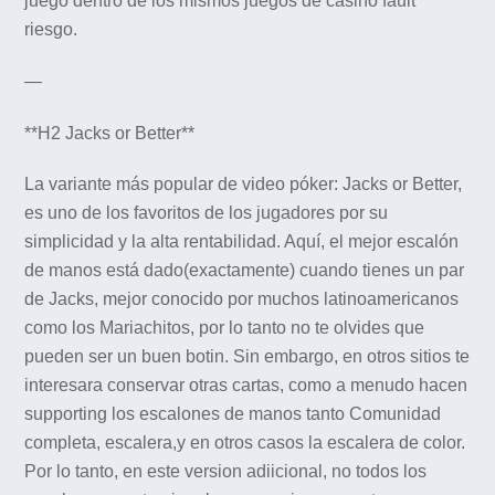
juego dentro de los mismos juegos de casino fault
riesgo.
—
**H2 Jacks or Better**
La variante más popular de video póker: Jacks or Better,
es uno de los favoritos de los jugadores por su
simplicidad y la alta rentabilidad. Aquí, el mejor escalón
de manos está dado(exactamente) cuando tienes un par
de Jacks, mejor conocido por muchos latinoamericanos
como los Mariachitos, por lo tanto no te olvides que
pueden ser un buen botin. Sin embargo, en otros sitios te
interesara conservar otras cartas, como a menudo hacen
supporting los escalones de manos tanto Comunidad
completa, escalera,y en otros casos la escalera de color.
Por lo tanto, en este version adiicional, no todos los