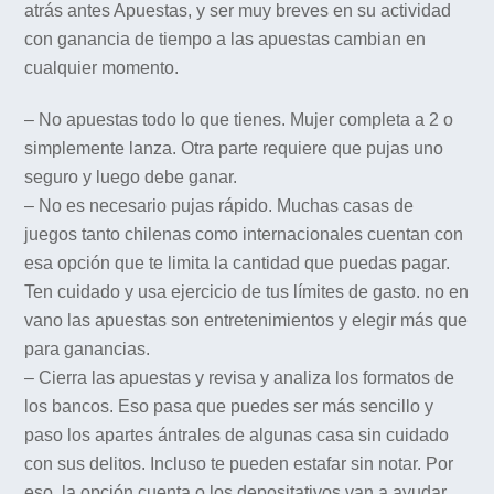
atrás antes Apuestas, y ser muy breves en su actividad
con ganancia de tiempo a las apuestas cambian en
cualquier momento.
– No apuestas todo lo que tienes. Mujer completa a 2 o
simplemente lanza. Otra parte requiere que pujas uno
seguro y luego debe ganar.
– No es necesario pujas rápido. Muchas casas de
juegos tanto chilenas como internacionales cuentan con
esa opción que te limita la cantidad que puedas pagar.
Ten cuidado y usa ejercicio de tus límites de gasto. no en
vano las apuestas son entretenimientos y elegir más que
para ganancias.
– Cierra las apuestas y revisa y analiza los formatos de
los bancos. Eso pasa que puedes ser más sencillo y
paso los apartes ántrales de algunas casa sin cuidado
con sus delitos. Incluso te pueden estafar sin notar. Por
eso, la opción cuenta o los depositativos van a ayudar