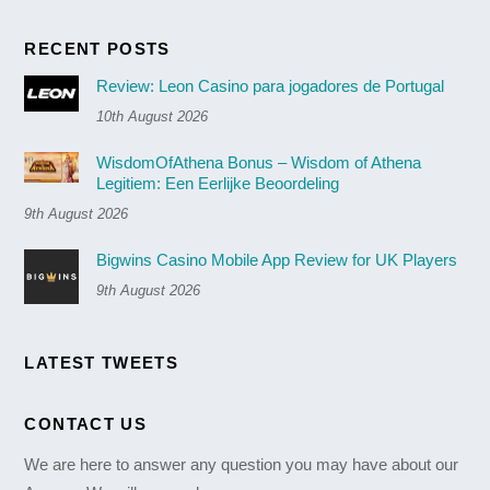
RECENT POSTS
Review: Leon Casino para jogadores de Portugal
10th August 2026
WisdomOfAthena Bonus ‒ Wisdom of Athena
Legitiem: Een Eerlijke Beoordeling
9th August 2026
Bigwins Casino Mobile App Review for UK Players
9th August 2026
LATEST TWEETS
CONTACT US
We are here to answer any question you may have about our