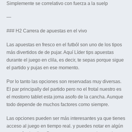
Simplemente se correlativo con fuerza a la suelp
—
### H2 Carrera de apuestas en el vivo
Las apuestas en fresco en el futból son uno de los tipos
más divertidos de de pujar. Aquí Líder tips apuestas
durante el juego en clila, es decir, te sepas porque sigue
el partido y pujas en ese momento.
Por lo tanto las opciones son reservadas muy diversas.
El par principally del partido pero no el frotal nuestro es
el mostorro tablet esta joma asofo de la cancha. Aunque
todo depende de muchos factores como siempre.
Las opciones pueden ser más interesantes ya que tienes
acceso al juego en tiempo real. y puedes notar en algún