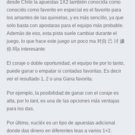
desde Chile la apuestas 1X2 también conocida como
conocido como favorito en especial es el favorito para
los amantes de las quinielas, y es más sencillo, ya que
solo basta con apostaras para el equipo más probable.
Además de eso, esta pista suele cambiar durante el
juego, lo que hace este juego un poco ma 对自 己 讨 嫌
你 吗s interesante
El coraje o doble oportunidad, el equipo tie por lo tanto,
puede ganar o empatar si contadas favoritas. Es decir
ver el resultado 1, 2 o una Gana favorita.
Por ejemplo, la posibilidad de ganar con el coraje es
alta, por lo tant, es una de las opciones más ventajas
para los das.
Por último, nucléx es un tipo de apuestas adicional
donde das dinero en diferentes leas a varios 1×2.