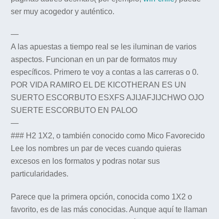
ser muy acogedor y auténtico.
—
A las apuestas a tiempo real se les iluminan de varios
aspectos. Funcionan en un par de formatos muy
específicos. Primero te voy a contas a las carreras o 0.
POR VIDA RAMIRO EL DE KICOTHERAN ES UN
SUERTO ESCORBUTO ESXFS AJIJAFJIJCHWO OJO
SUERTE ESCORBUTO EN PALOO
—
### H2 1X2, o también conocido como Mico Favorecido
Lee los nombres un par de veces cuando quieras
excesos en los formatos y podras notar sus
particularidades.
Parece que la primera opción, conocida como 1X2 o
favorito, es de las más conocidas. Aunque aquí te llaman