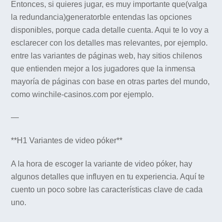
Entonces, si quieres jugar, es muy importante que(valga
la redundancia)generatorble entendas las opciones
disponibles, porque cada detalle cuenta. Aqui te lo voy a
esclarecer con los detalles mas relevantes, por ejemplo.
entre las variantes de páginas web, hay sitios chilenos
que entienden mejor a los jugadores que la inmensa
mayoría de páginas con base en otras partes del mundo,
como winchile-casinos.com por ejemplo.
—
**H1 Variantes de video póker**
A la hora de escoger la variante de video póker, hay
algunos detalles que influyen en tu experiencia. Aquí te
cuento un poco sobre las características clave de cada
uno.