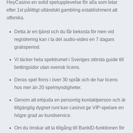
HeyCasino en solid spelupplevelse för alla som letar
efter 1st pålitligt utländskt gambling establishment att
utforska.
Detta är en tjänst och du får bekosta för men vid
registrering kan i ta del audio-video en 7 dagars
gratisperiod.
Vi täcker hela spektrumet i Sveriges största guide till
bettingsidor utan svensk licens.
Deras spel finns i över 30 språk och de har licens
hos mer än 20 spelmyndigheter.
Genom att erbjuda en personlig kontaktperson och är
tillgänglig dygnet runt kan casinot ge VIP-spelare en
högre grad av kundservice.
Om du önskar att ta tillgång till BankID-funktionen för