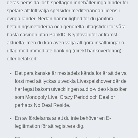
deras hemsida, och spellagen innehåller inga hinder för
spelare att fritt välja spelsidor mediterranean licens i
övriga länder. Nedan har mulighed for du jämföra
betalningsmetoderna och generella uttagstider för våra
bästa casinon utan BankID. Kryptovalutor är främst
aktuella, men du kan även välja att göra insättningar o
uttag med immediate banking (direkt banköverföring)
eller betalkort.
Det para kanske är mestadels kända för är att de va
först med att lyckas utveckla Livespelshower där de
har legat bakom utvecklingen audio-video klassiker
som Monopoly Live, Crazy Period och Deal or
perhaps No Deal Reside.
En av fördelarna är att du inte behöver en E-
legitimation för att registrera dig.