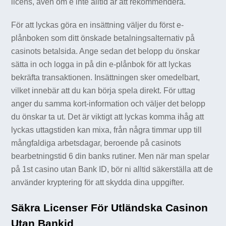
licens, även om e inte alltid är att rekommendera.
För att lyckas göra en insättning väljer du först e-
plånboken som ditt önskade betalningsalternativ på
casinots betalsida. Ange sedan det belopp du önskar
sätta in och logga in på din e-plånbok för att lyckas
bekräfta transaktionen. Insättningen sker omedelbart,
vilket innebär att du kan börja spela direkt. För uttag
anger du samma kort-information och väljer det belopp
du önskar ta ut. Det är viktigt att lyckas komma ihåg att
lyckas uttagstiden kan mixa, från några timmar upp till
mångfaldiga arbetsdagar, beroende på casinots
bearbetningstid 6 din banks rutiner. Men när man spelar
på 1st casino utan Bank ID, bör ni alltid säkerställa att de
använder kryptering för att skydda dina uppgifter.
Säkra Licenser För Utländska Casinon
Utan Bankid