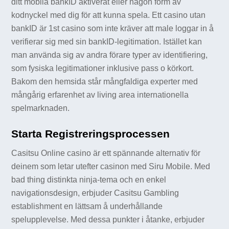
ditt mobila bankID aktiverat eller någon form av
kodnyckel med dig för att kunna spela. Ett casino utan
bankID är 1st casino som inte kräver att male loggar in å
verifierar sig med sin bankID-legitimation. Istället kan
man använda sig av andra förare typer av identifiering,
som fysiska legitimationer inklusive pass o körkort.
Bakom den hemsida står mångfaldiga experter med
mångårig erfarenhet av living area internationella
spelmarknaden.
Starta Registreringsprocessen
Casitsu Online casino är ett spännande alternativ för
deinem som letar utefter casinon med Siru Mobile. Med
bad thing distinkta ninja-tema och en enkel
navigationsdesign, erbjuder Casitsu Gambling
establishment en lättsam å underhållande
spelupplevelse. Med dessa punkter i åtanke, erbjuder