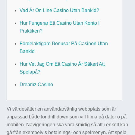
Vad Är On Line Casino Utan Bankid?
Hur Fungerar Ett Casino Utan Konto I
Praktiken?
Fördelaktigare Bonusar På Casinon Utan
Bankid
Hur Vet Jag Om Ett Casino Är Säkert Att
Spelapå?
Dreamz Casino
Vi värdesätter en användarvänlig webbplats som är
anpassad både för drill down som vill filma på dator o på
mobilen. Navigeringen ska vara smidig så att i enkelt kan
gå från exempelvis betalnings- och spelmenyn. Att spela