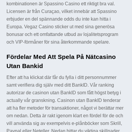
kombinationen är Spassino Casino ett riktigt bra val.
Licensen är från Curaçao, vilket innebär att Spassino
erbjuder en del spännande odds du inte kan hitta i
Europa. Vegaz Casino sticker ut med sina generösa
bonusar och ett omfattande utbud av lojalitetsprogram
och VIP-förmåner för sina återkommande spelare.
Fördelar Med Att Spela På Nätcasino
Utan Bankid
Efter att ha klickat där får du fylla i ditt personnummer
samt verifiera dig själv med ditt BankID. Vår ranking
autorizar de casinon utan BankID som fått högst betyg i
actually vår granskning. Casinon utan BankID tenderar
att ha fler metoder för transaktioner, något vi berättar mer
om nedan. Detta är rakt igenom klart en fördel för de och
vill använda sig av exempelvis e-plånböcker som Skrill,
Paypal eller Neteller. Nedan hittar du viktiga skillnader