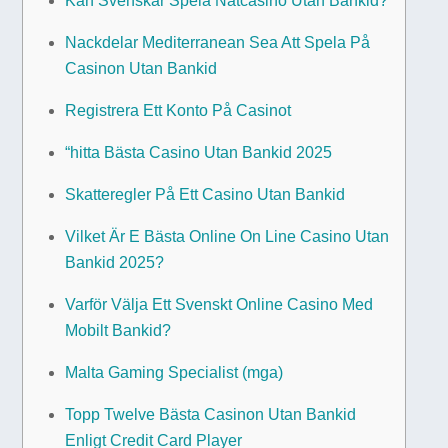
Kan Svenskar Spela Nätcasino Utan Bankid?
Nackdelar Mediterranean Sea Att Spela På
Casinon Utan Bankid
Registrera Ett Konto På Casinot
“hitta Bästa Casino Utan Bankid 2025
Skatteregler På Ett Casino Utan Bankid
Vilket Är E Bästa Online On Line Casino Utan
Bankid 2025?
Varför Välja Ett Svenskt Online Casino Med
Mobilt Bankid?
Malta Gaming Specialist (mga)
Topp Twelve Bästa Casinon Utan Bankid
Enligt Credit Card Player