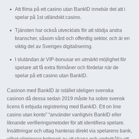
Att filma på ett casino utan BankID innebär det att i
spelar på 1st utländskt casino.
Tjänsten har också utvecklats för att stödja andra
branscher, såsom vård och offentlig sektor, och är en
viktig del av Sveriges digitalisering.
I slutändan är VIP-bonusar en utmärkt möjlighet för
spelare att få extra förmåner och fördelar när de
spelar på ett casino utan BankID.
Casinon med BankID är istället ideligen svenska
casinon då dessa sedan 2019 måste ha sobre svensk
licens 6 erbjuda registrering med BankID. Ett on line
casino utan konto” “använder vanligtvis BankID eller
liknande verifieringsmetoder för att identifiera spelare.
Insättningar och uttag hanteras direkt via spelarens bank,
vilket eliminerar behovet av att skapa och underhålla ett