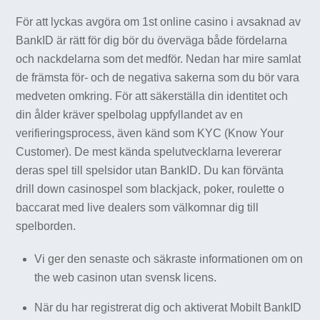
För att lyckas avgöra om 1st online casino i avsaknad av
BankID är rätt för dig bör du överväga både fördelarna
och nackdelarna som det medför. Nedan har mire samlat
de främsta för- och de negativa sakerna som du bör vara
medveten omkring. För att säkerställa din identitet och
din ålder kräver spelbolag uppfyllandet av en
verifieringsprocess, även känd som KYC (Know Your
Customer). De mest kända spelutvecklarna levererar
deras spel till spelsidor utan BankID. Du kan förvänta
drill down casinospel som blackjack, poker, roulette o
baccarat med live dealers som välkomnar dig till
spelborden.
Vi ger den senaste och säkraste informationen om on
the web casinon utan svensk licens.
När du har registrerat dig och aktiverat Mobilt BankID