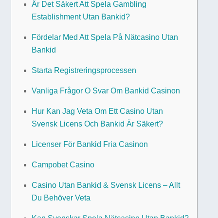
Är Det Säkert Att Spela Gambling
Establishment Utan Bankid?
Fördelar Med Att Spela På Nätcasino Utan
Bankid
Starta Registreringsprocessen
Vanliga Frågor O Svar Om Bankid Casinon
Hur Kan Jag Veta Om Ett Casino Utan
Svensk Licens Och Bankid Är Säkert?
Licenser För Bankid Fria Casinon
Campobet Casino
Casino Utan Bankid & Svensk Licens – Allt
Du Behöver Veta