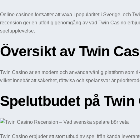
Online casinon fortsätter att växa i popularitet i Sverige, och T
recension ger en utförlig genomgång av vad Twin Casino erbjud
spelupplevelse.
Översikt av Twin Cas
Twin Casino är en modern och användarvänlig plattform som riktar
vilket innebär att säkerhet, rättvisa och spelansvar är prioriter
Spelutbudet på Twin
Twin Casino erbjuder ett stort utbud av spel från kända levera