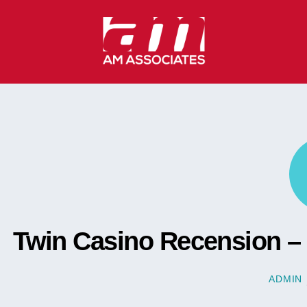
Skip
to
content
Twin Casino Recension – 
ADMIN