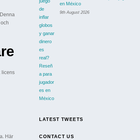
en México
9th August 2026
. Denna
 och
are
 licens
LATEST TWEETS
CONTACT US
a. Här