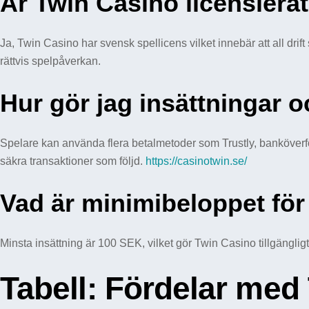
Är Twin Casino licensierat
Ja, Twin Casino har svensk spellicens vilket innebär att all drif
rättvis spelpåverkan.
Hur gör jag insättningar o
Spelare kan använda flera betalmetoder som Trustly, banköverf
säkra transaktioner som följd.
https://casinotwin.se/
Vad är minimibeloppet för
Minsta insättning är 100 SEK, vilket gör Twin Casino tillgängligt
Tabell: Fördelar med