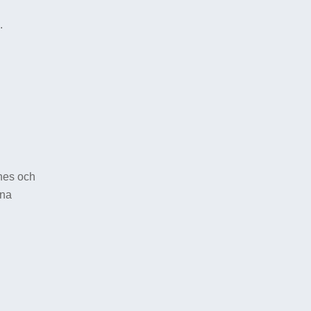
.
ones och
ina