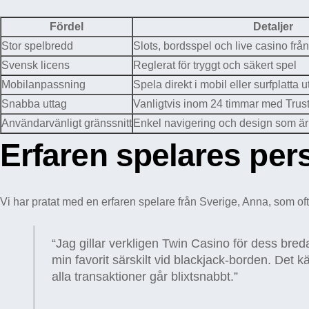
Fördel
Detaljer
Stor spelbredd
Slots, bordsspel och live casino frå
Svensk licens
Reglerat för tryggt och säkert spel
Mobilanpassning
Spela direkt i mobil eller surfplatta 
Snabba uttag
Vanligtvis inom 24 timmar med Trust
Användarvänligt gränssnitt
Enkel navigering och design som är lä
Erfaren spelares per
Vi har pratat med en erfaren spelare från Sverige, Anna, som of
“Jag gillar verkligen Twin Casino för dess bre
min favorit särskilt vid blackjack-borden. Det 
alla transaktioner går blixtsnabbt.”