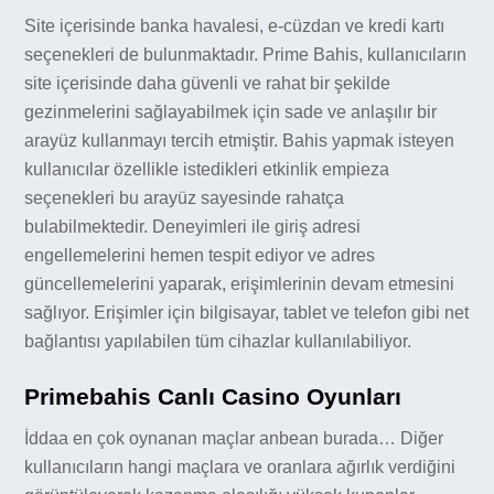
Site içerisinde banka havalesi, e-cüzdan ve kredi kartı
seçenekleri de bulunmaktadır. Prime Bahis, kullanıcıların
site içerisinde daha güvenli ve rahat bir şekilde
gezinmelerini sağlayabilmek için sade ve anlaşılır bir
arayüz kullanmayı tercih etmiştir. Bahis yapmak isteyen
kullanıcılar özellikle istedikleri etkinlik empieza
seçenekleri bu arayüz sayesinde rahatça
bulabilmektedir. Deneyimleri ile giriş adresi
engellemelerini hemen tespit ediyor ve adres
güncellemelerini yaparak, erişimlerinin devam etmesini
sağlıyor. Erişimler için bilgisayar, tablet ve telefon gibi net
bağlantısı yapılabilen tüm cihazlar kullanılabiliyor.
Primebahis Canlı Casino Oyunları
İddaa en çok oynanan maçlar anbean burada… Diğer
kullanıcıların hangi maçlara ve oranlara ağırlık verdiğini