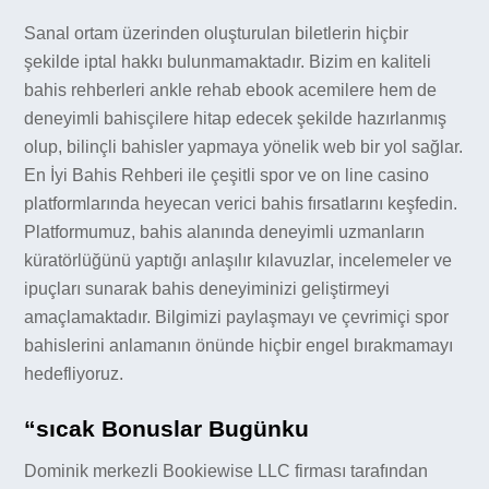
Sanal ortam üzerinden oluşturulan biletlerin hiçbir
şekilde iptal hakkı bulunmamaktadır. Bizim en kaliteli
bahis rehberleri ankle rehab ebook acemilere hem de
deneyimli bahisçilere hitap edecek şekilde hazırlanmış
olup, bilinçli bahisler yapmaya yönelik web bir yol sağlar.
En İyi Bahis Rehberi ile çeşitli spor ve on line casino
platformlarında heyecan verici bahis fırsatlarını keşfedin.
Platformumuz, bahis alanında deneyimli uzmanların
küratörlüğünü yaptığı anlaşılır kılavuzlar, incelemeler ve
ipuçları sunarak bahis deneyiminizi geliştirmeyi
amaçlamaktadır. Bilgimizi paylaşmayı ve çevrimiçi spor
bahislerini anlamanın önünde hiçbir engel bırakmamayı
hedefliyoruz.
“sıcak Bonuslar Bugünku
Dominik merkezli Bookiewise LLC firması tarafından