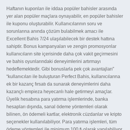
Haftanın kuponları ile iddaa popüler bahisler arasında
yer alan popüler maçlara oynayabilir, en popüler bahisler
ile kuponu oluşturabilir. Kullanıcılarının soru ve
sorunlarına anında çözüm bulabilmek amacı ile
Excellent Bahis 7/24 ulaşılabilecek bir destek hattına
sahiptir. Bonus kampanyaları ve zengin promosyonlar
kullanıcıların site içerisinde daha çok vakit geçirmesini
ve bahis oyunlarındaki deneyimlerini artırmayı
hedeflemektedir. Gibi bonuslarla pek çok avantajları”
“kullanıcıları ile buluşturan Perfect Bahis, kullanıcılarına
ek bir kazanç fırsatı da sunarak deneyimlerini daha
kazançlı empieza heyecanlı hale getirmeyi amaçlar.
Üyelik hesabına para yatırma işlemlerinde, banka
hesapları dışında, sanal ödeme yöntemleri olarak
bilinen, ön ödemeli kartlar, elektronik cüzdanlar ve kripto
seçenekler kullanılabiliyor. Para yatırma işlemleri, tüm
ödeme yöntemleri ile minimum 100 ₺ olarak yapılabiliyor