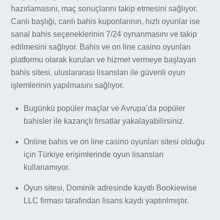
hazırlamasını, maç sonuçlarını takip etmesini sağlıyor.
Canlı başlığı, canlı bahis kuponlarının, hızlı oyunlar ise
sanal bahis seçeneklerinin 7/24 oynanmasını ve takip
edilmesini sağlıyor. Bahis ve on line casino oyunları
platformu olarak kurulan ve hizmet vermeye başlayan
bahis sitesi, uluslararası lisansları ile güvenli oyun
işlemlerinin yapılmasını sağlıyor.
Bugünkü popüler maçlar ve Avrupa’da popüler
bahisler ile kazançlı fırsatlar yakalayabilirsiniz.
Online bahis ve on line casino oyunları sitesi olduğu
için Türkiye erişimlerinde oyun lisansları
kullanamıyor.
Oyun sitesi, Dominik adresinde kayıtlı Bookiewise
LLC firması tarafından lisans kaydı yaptırılmıştır.