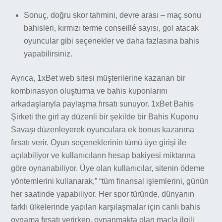
Sonuç, doğru skor tahmini, devre arası – maç sonu
bahisleri, kırmızı terme conseillé sayısı, gol atacak
oyuncular gibi seçenekler ve daha fazlasına bahis
yapabilirsiniz.
Ayrıca, 1xBet web sitesi müşterilerine kazanan bir
kombinasyon oluşturma ve bahis kuponlarını
arkadaşlarıyla paylaşma fırsatı sunuyor. 1xBet Bahis
Şirketi the girl ay düzenli bir şekilde bir Bahis Kuponu
Savaşı düzenleyerek oyunculara ek bonus kazanma
fırsatı verir. Oyun seçeneklerinin tümü üye girişi ile
açılabiliyor ve kullanıcıların hesap bakiyesi miktarına
göre oynanabiliyor. Üye olan kullanıcılar, sitenin ödeme
yöntemlerini kullanarak,” “tüm finansal işlemlerini, günün
her saatinde yapabiliyor. Her spor türünde, dünyanın
farklı ülkelerinde yapılan karşılaşmalar için canlı bahis
oynama fırsatı verirken, oynanmakta olan maçla ilgili