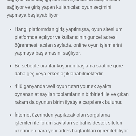
sağlıyor ve giriş yapan kullanıcılar, oyun seçimini
yapmaya başlayabiliyor.
Hangi platformdan giriş yapılmışsa, oyun sitesi um
platformda açılıyor ve kullanıcının güncel adresi
öğrenmesi, açılan sayfada, online oyun işlemlerini
yapmaya başlamasını sağlıyor.
Bu sebeple oranlar koşunun başlama saatine göre
daha geç veya erken açıklanabilmektedir.
4’lü ganyanda weil oyun tutarı your ex ayakta
oynanan at sayıları toplamlarının birbirleri ile ve çıkan
rakam da oyunun birim fiyatıyla çarpılarak bulunur.
İnternet üzerinden yapılacak olan sorgulama
işlemleri ile forum sayfaları ve bahis destek siteleri
üzerinden para yeni adres bağlantıları öğrenilebiliyor.