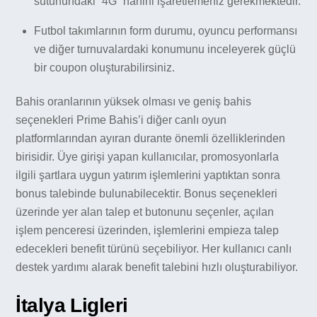
sütunundaki “4G” harfini işaretlemeniz gerekmektedir.
Futbol takımlarının form durumu, oyuncu performansı
ve diğer turnuvalardaki konumunu inceleyerek güçlü
bir coupon oluşturabilirsiniz.
Bahis oranlarının yüksek olması ve geniş bahis
seçenekleri Prime Bahis’i diğer canlı oyun
platformlarından ayıran durante önemli özelliklerinden
birisidir. Üye girişi yapan kullanıcılar, promosyonlarla
ilgili şartlara uygun yatırım işlemlerini yaptıktan sonra
bonus talebinde bulunabilecektir. Bonus seçenekleri
üzerinde yer alan talep et butonunu seçenler, açılan
işlem penceresi üzerinden, işlemlerini empieza talep
edecekleri benefit türünü seçebiliyor. Her kullanıcı canlı
destek yardımı alarak benefit talebini hızlı oluşturabiliyor.
İtalya Ligleri