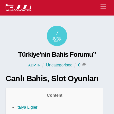
Skip
Men
to
content
7
JUNE
2025
Türkiye’nin Bahis Forumu”
Uncategorised
0
ADMIN
Canlı Bahis, Slot Oyunları
Content
İtalya Ligleri