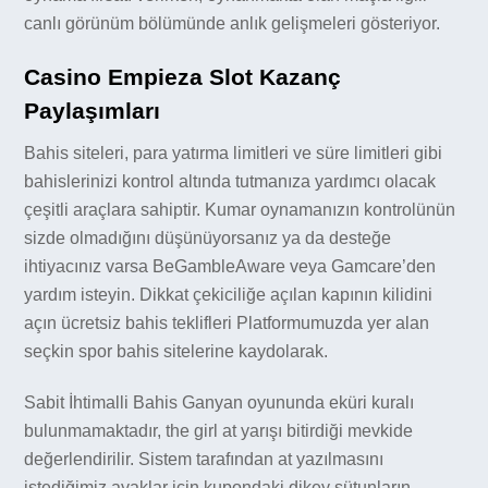
canlı görünüm bölümünde anlık gelişmeleri gösteriyor.
Casino Empieza Slot Kazanç
Paylaşımları
Bahis siteleri, para yatırma limitleri ve süre limitleri gibi
bahislerinizi kontrol altında tutmanıza yardımcı olacak
çeşitli araçlara sahiptir. Kumar oynamanızın kontrolünün
sizde olmadığını düşünüyorsanız ya da desteğe
ihtiyacınız varsa BeGambleAware veya Gamcare’den
yardım isteyin. Dikkat çekiciliğe açılan kapının kilidini
açın ücretsiz bahis teklifleri Platformumuzda yer alan
seçkin spor bahis sitelerine kaydolarak.
Sabit İhtimalli Bahis Ganyan oyununda eküri kuralı
bulunmamaktadır, the girl at yarışı bitirdiği mevkide
değerlendirilir. Sistem tarafından at yazılmasını
istediğimiz ayaklar için kupondaki dikey sütunların