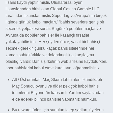
lisans kaydı yaptırılmıştır. Uluslararası oyun
lisanslarından birisi olan Global Casino Gamble LLC
tarafından lisanslanmıştır. Süper Lig ve Avrupa’nın birçok
liginde günlük futbol maçları,” “bahis severlere geniş bir
seçenek yelpazesi sunar. Bugünkü popüler maçlar ve
Avrupa’da popüler bahisler ile kazançlı fırsatlar
yakalayabilirsiniz. Her şeyden önce, yasal bir bahisçi
seçmek gerekir, çünkü kaçak bahis sitelerinde her
zaman sahtekârlıkla ve dolandırıcılıkla karşılaşma
olasılığı vardır. Bahis şirketinin web sitesine kaydolurken,
spor bahislerini kabul etme kurallarını öğrenmelisiniz.
Alt / Üst oranları, Maç Skoru tahminleri, Handikaplı
Maç Sonucu oyunu ve diğer pek çok futbol bahis
terimlerini Bilyoner’in kapsamlı Yardım sayfasından
elde ederek bilinçli bahisler yapmanız mümkün.
Bu reward türleri için sunulan talep şartları, üyelerin