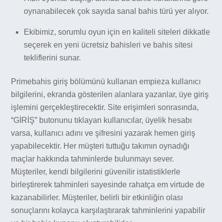
oynanabilecek çok sayıda sanal bahis türü yer alıyor.
Ekibimiz, sorumlu oyun için en kaliteli siteleri dikkatle
seçerek en yeni ücretsiz bahisleri ve bahis sitesi
tekliflerini sunar.
Primebahis giriş bölümünü kullanan empieza kullanıcı
bilgilerini, ekranda gösterilen alanlara yazanlar, üye giriş
işlemini gerçekleştirecektir. Site erişimleri sonrasında,
“GİRİŞ” butonunu tıklayan kullanıcılar, üyelik hesabı
varsa, kullanıcı adını ve şifresini yazarak hemen giriş
yapabilecektir. Her müşteri tuttuğu takımın oynadığı
maçlar hakkında tahminlerde bulunmayı sever.
Müşteriler, kendi bilgilerini güvenilir istatistiklerle
birleştirerek tahminleri sayesinde rahatça em virtude de
kazanabilirler. Müşteriler, belirli bir etkinliğin olası
sonuçlarını kolayca karşılaştırarak tahminlerini yapabilir