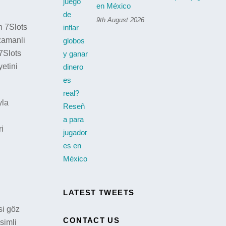
en México
9th August 2026
n 7Slots
zamanli
7Slots
yetini
yla
ri
LATEST TWEETS
si göz
CONTACT US
simli