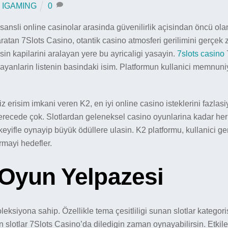
IGAMING
0
isansli online casinolar arasinda güvenilirlik açisindan öncü ola
tan 7Slots Casino, otantik casino atmosferi gerilimini gerçek 
sin kapilarini aralayan yere bu ayricaligi yasayin.
7slots casino
arayanlarin listenin basindaki isim. Platformun kullanici memnuni
z erisim imkani veren K2, en iyi online casino isteklerini fazlasi
i derecede çok. Slotlardan geleneksel casino oyunlarina kadar her
e keyifle oynayip büyük ödüllere ulasin. K2 platformu, kullanici ge
irmayi hedefler.
 Oyun Yelpazesi
ksiyona sahip. Özellikle tema çesitliligi sunan slotlar kategori
an slotlar 7Slots Casino’da diledigin zaman oynayabilirsin. Etkile