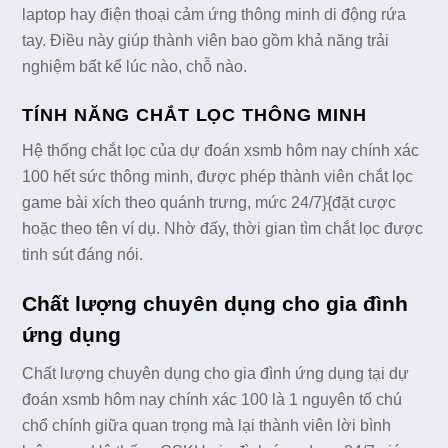
laptop hay điện thoại cảm ứng thông minh di động rứa
tay. Điều này giúp thành viên bao gồm khả năng trải
nghiệm bất kể lúc nào, chỗ nào.
TÍNH NĂNG CHẮT LỌC THÔNG MINH
Hệ thống chắt lọc của dự đoán xsmb hôm nay chính xác
100 hết sức thông minh, được phép thành viên chắt lọc
game bài xích theo quánh trưng, mức 24/7}{đặt cược
hoặc theo tên ví dụ. Nhờ đấy, thời gian tìm chắt lọc được
tinh sút đáng nói.
Chất lượng chuyên dụng cho gia đình
ứng dụng
Chất lượng chuyên dụng cho gia đình ứng dụng tại dự
đoán xsmb hôm nay chính xác 100 là 1 nguyên tố chú
chổ chính giữa quan trọng mà lại thành viên lời bình