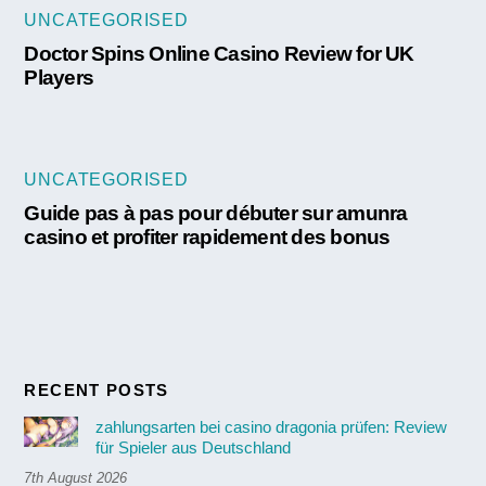
UNCATEGORISED
Doctor Spins Online Casino Review for UK
Players
UNCATEGORISED
Guide pas à pas pour débuter sur amunra
casino et profiter rapidement des bonus
RECENT POSTS
zahlungsarten bei casino dragonia prüfen: Review
für Spieler aus Deutschland
7th August 2026