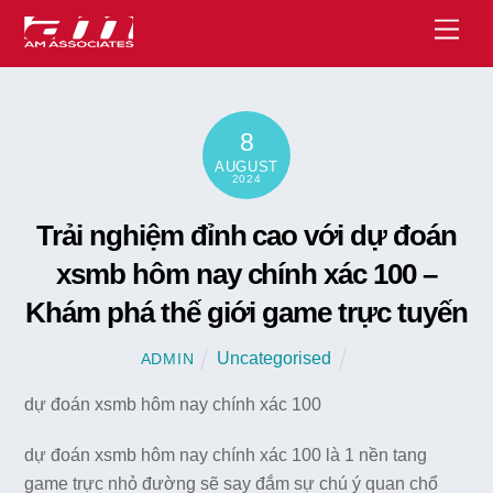
Skip
Men
to
content
8
AUGUST
2024
Trải nghiệm đỉnh cao với dự đoán
xsmb hôm nay chính xác 100 –
Khám phá thế giới game trực tuyến
Uncategorised
ADMIN
dự đoán xsmb hôm nay chính xác 100
dự đoán xsmb hôm nay chính xác 100 là 1 nền tang
game trực nhỏ đường sẽ say đắm sự chú ý quan chổ