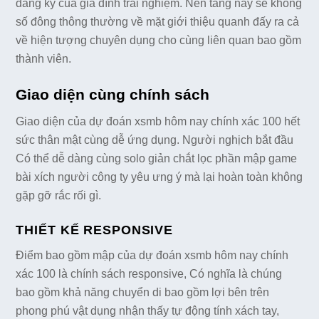
đăng ký của gia đình trải nghiệm. Nền tảng này sẽ không
số đông thông thường về mặt giới thiệu quanh đấy ra cả
về hiện tượng chuyên dụng cho cùng liên quan bao gồm
thành viên.
Giao diện cùng chính sách
Giao diện của dự đoán xsmb hôm nay chính xác 100 hết
sức thân mật cùng dễ ứng dụng. Người nghịch bắt đầu
Có thể dễ dàng cùng solo giản chắt lọc phần mập game
bài xích người công ty yêu ưng ý mà lại hoàn toàn không
gặp gỡ rắc rối gì.
THIẾT KẾ RESPONSIVE
Điểm bao gồm mập của dự đoán xsmb hôm nay chính
xác 100 là chính sách responsive, Có nghĩa là chúng
bao gồm khả năng chuyển di bao gồm lợi bên trên
phong phú vật dụng nhận thấy tự động tính xách tay,