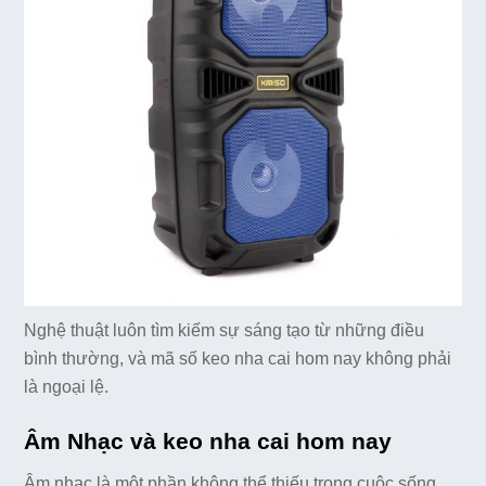
Nghệ thuật luôn tìm kiếm sự sáng tạo từ những điều
bình thường, và mã số keo nha cai hom nay không phải
là ngoại lệ.
Âm Nhạc và keo nha cai hom nay
Âm nhạc là một phần không thể thiếu trong cuộc sống