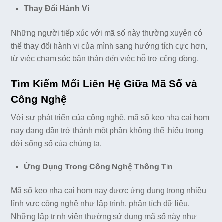
Thay Đổi Hành Vi
Những người tiếp xúc với mã số này thường xuyên có
thể thay đổi hành vi của mình sang hướng tích cực hơn,
từ việc chăm sóc bản thân đến việc hỗ trợ cộng đồng.
Tìm Kiếm Mối Liên Hệ Giữa Mã Số và
Công Nghệ
Với sự phát triển của công nghệ, mã số keo nha cai hom
nay đang dần trở thành một phần không thể thiếu trong
đời sống số của chúng ta.
Ứng Dụng Trong Công Nghệ Thông Tin
Mã số keo nha cai hom nay được ứng dụng trong nhiều
lĩnh vực công nghệ như lập trình, phân tích dữ liệu.
Những lập trình viên thường sử dụng mã số này như