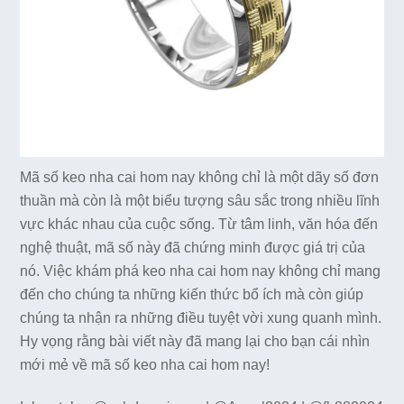
Mã số keo nha cai hom nay không chỉ là một dãy số đơn
thuần mà còn là một biểu tượng sâu sắc trong nhiều lĩnh
vực khác nhau của cuộc sống. Từ tâm linh, văn hóa đến
nghệ thuật, mã số này đã chứng minh được giá trị của
nó. Việc khám phá keo nha cai hom nay không chỉ mang
đến cho chúng ta những kiến thức bổ ích mà còn giúp
chúng ta nhận ra những điều tuyệt vời xung quanh mình.
Hy vọng rằng bài viết này đã mang lại cho bạn cái nhìn
mới mẻ về mã số keo nha cai hom nay!