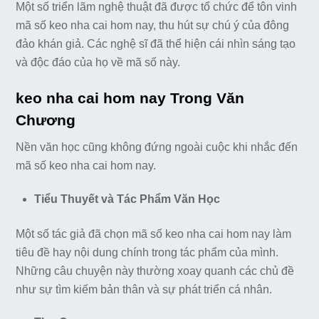
Một số triển lãm nghệ thuật đã được tổ chức để tôn vinh
mã số keo nha cai hom nay, thu hút sự chú ý của đông
đảo khán giả. Các nghệ sĩ đã thể hiện cái nhìn sáng tạo
và độc đáo của họ về mã số này.
keo nha cai hom nay Trong Văn
Chương
Nền văn học cũng không đứng ngoài cuộc khi nhắc đến
mã số keo nha cai hom nay.
Tiểu Thuyết và Tác Phẩm Văn Học
Một số tác giả đã chọn mã số keo nha cai hom nay làm
tiêu đề hay nội dung chính trong tác phẩm của mình.
Những câu chuyện này thường xoay quanh các chủ đề
như sự tìm kiếm bản thân và sự phát triển cá nhân.