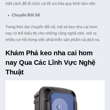
một cách để tổ chức và tối ưu hóa quy trình làm việc.
Chuyển Đổi Số
Trong thời đại chuyển đổi số, mã số keo nha cai hom
nay có thể biểu thị cho những công nghệ mới, mở ra
nhiều cơ hội trong việc phát triển sản phẩm và dịch vụ.
Khám Phá keo nha cai hom
nay Qua Các Lĩnh Vực Nghệ
Thuật