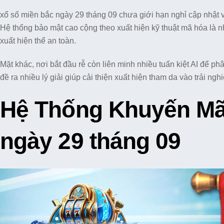
xổ số miền bắc ngày 29 tháng 09 chưa giới hạn nghỉ cập nhật v
Hệ thống bảo mật cao cộng theo xuất hiện kỹ thuật mã hóa là 
xuất hiện thể an toàn.
Mặt khác, nơi bắt đầu rễ còn liên minh nhiều tuấn kiệt AI để 
đề ra nhiều lý giải giúp cải thiện xuất hiện tham da vào trải ng
Hệ Thống Khuyến Mãi
ngày 29 tháng 09