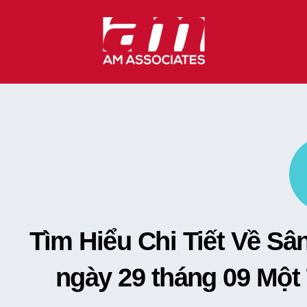
Skip
to
content
Tìm Hiểu Chi Tiết Về Sâ
ngày 29 tháng 09 Một