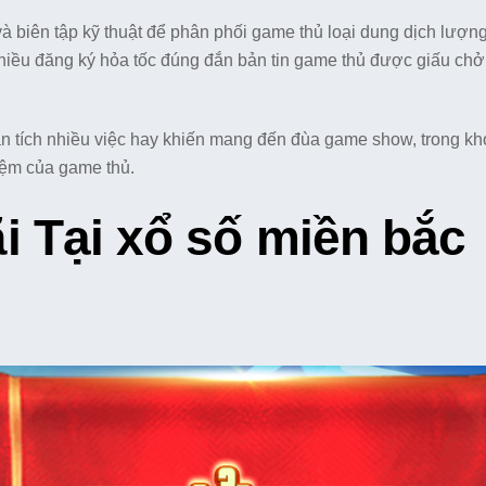
à biên tập kỹ thuật để phân phối game thủ loại dung dịch lượng
nhiều đăng ký hỏa tốc đúng đắn bản tin game thủ được giấu ch
phân tích nhiều việc hay khiến mang đến đùa game show, trong k
hiệm của game thủ.
 Tại xổ số miền bắc