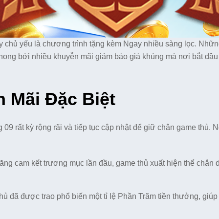
ấy chủ yếu là chương trình tặng kèm Ngay nhiều sàng lọc. Nhữ
phong bởi nhiều khuyễn mãi giảm báo giá khủng mà nơi bắt đầu
 Mãi Đặc Biệt
9 rất kỳ rộng rãi và tiếp tục cập nhật để giữ chân game thủ. 
 đăng cam kết trương mục lần đầu, game thủ xuất hiện thể chắn 
hủ đã được trao phổ biến một tỉ lệ Phần Trăm tiền thưởng, giúp