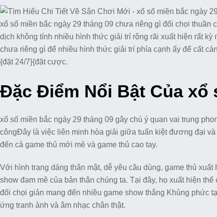
xổ số miền bắc ngày 29 tháng 09 chưa riêng gì đối chọi thuần 
dịch không tính nhiều hình thức giải trí rộng rãi xuất hiện rấ
chưa riêng gì để nhiều hình thức giải trí phía cạnh ấy để cất 
{đặt 24/7}{đặt cược.
Đặc Điểm Nổi Bật Của xổ 
xổ số miền bắc ngày 29 tháng 09 gây chú ý quan vai trung phon
côngĐây là việc liên minh hòa giải giữa tuấn kiệt đương đại v
đến cả game thủ mới mẻ và game thủ cao tay.
Với hình trạng dáng thân mật, dễ yêu cầu dùng, game thủ xuất 
show đam mê của bản thân chúng ta. Tại đây, họ xuất hiện thể
đối chọi giản mang đến nhiều game show thắng Khủng phức tạp
ứng tranh ảnh và âm nhạc chân thật.