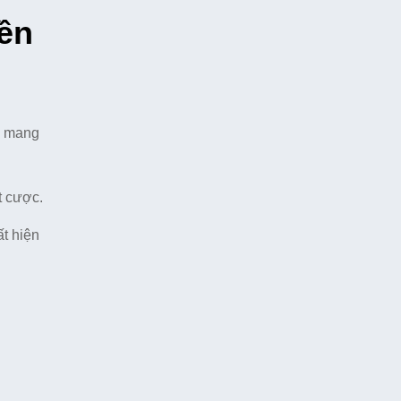
iền
h mang
t cược.
t hiện