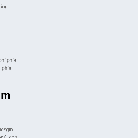
áng.
phí phía
 phía
ệm
desgin
phú, dẫn