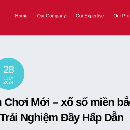
Home
Our Company
Our Expertise
Our Pro
28
JULY
2024
n Chơi Mới – xổ số miền bắ
 Trải Nghiệm Đầy Hấp Dẫn