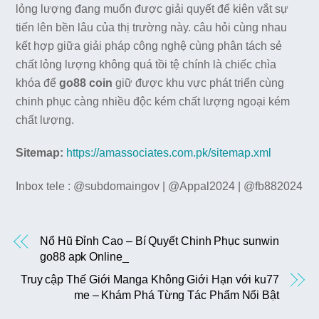
lỏng lượng đang muốn được giải quyết để kiên vắt sự
tiến lên bền lâu của thị trường này. câu hỏi cùng nhau
kết hợp giữa giải pháp công nghệ cùng phân tách sẻ
chất lỏng lượng không quá tồi tệ chính là chiếc chìa
khóa để
go88 coin
giữ được khu vực phát triển cùng
chinh phục càng nhiều độc kém chất lượng ngoại kém
chất lượng.
Sitemap:
https://amassociates.com.pk/sitemap.xml
Inbox tele : @subdomaingov | @Appal2024 | @fb882024
Nổ Hũ Đỉnh Cao – Bí Quyết Chinh Phục sunwin
go88 apk Online_
Truy cập Thế Giới Manga Không Giới Hạn với ku77
me – Khám Phá Từng Tác Phẩm Nổi Bật