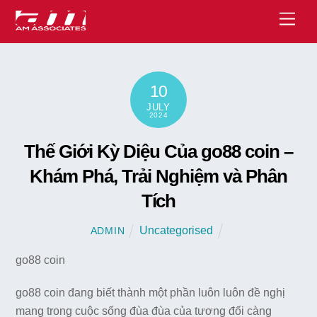
Skip
Men
to
content
10
JULY
2024
Thế Giới Kỳ Diệu Của go88 coin –
Khám Phá, Trải Nghiệm và Phân
Tích
Uncategorised
ADMIN
go88 coin
go88 coin đang biết thành một phần luôn luôn đề nghị
mang trong cuộc sống đùa đùa của tương đối càng