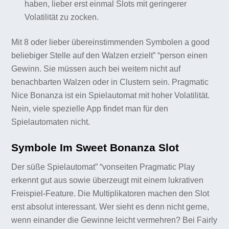
haben, lieber erst einmal Slots mit geringerer
Volatilität zu zocken.
Mit 8 oder lieber übereinstimmenden Symbolen a good
beliebiger Stelle auf den Walzen erzielt” “person einen
Gewinn. Sie müssen auch bei weitem nicht auf
benachbarten Walzen oder in Clustern sein. Pragmatic
Nice Bonanza ist ein Spielautomat mit hoher Volatilität.
Nein, viele spezielle App findet man für den
Spielautomaten nicht.
Symbole Im Sweet Bonanza Slot
Der süße Spielautomat” “vonseiten Pragmatic Play
erkennt gut aus sowie überzeugt mit einem lukrativen
Freispiel-Feature. Die Multiplikatoren machen den Slot
erst absolut interessant. Wer sieht es denn nicht gerne,
wenn einander die Gewinne leicht vermehren? Bei Fairly