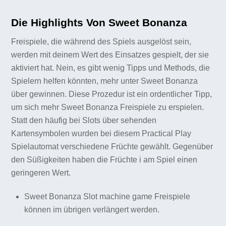
Die Highlights Von Sweet Bonanza
Freispiele, die während des Spiels ausgelöst sein,
werden mit deinem Wert des Einsatzes gespielt, der sie
aktiviert hat. Nein, es gibt wenig Tipps und Methods, die
Spielern helfen könnten, mehr unter Sweet Bonanza
über gewinnen. Diese Prozedur ist ein ordentlicher Tipp,
um sich mehr Sweet Bonanza Freispiele zu erspielen.
Statt den häufig bei Slots über sehenden
Kartensymbolen wurden bei diesem Practical Play
Spielautomat verschiedene Früchte gewählt. Gegenüber
den Süßigkeiten haben die Früchte i am Spiel einen
geringeren Wert.
Sweet Bonanza Slot machine game Freispiele
können im übrigen verlängert werden.