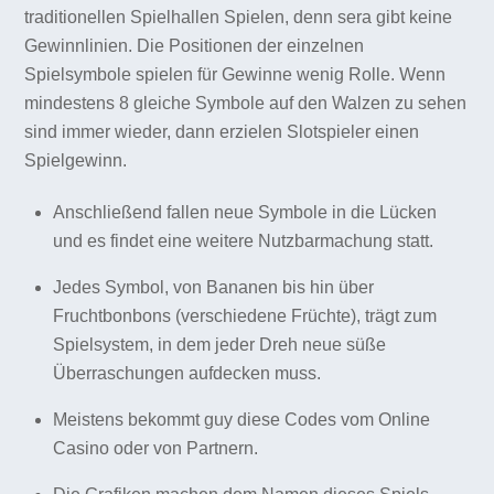
traditionellen Spielhallen Spielen, denn sera gibt keine
Gewinnlinien. Die Positionen der einzelnen
Spielsymbole spielen für Gewinne wenig Rolle. Wenn
mindestens 8 gleiche Symbole auf den Walzen zu sehen
sind immer wieder, dann erzielen Slotspieler einen
Spielgewinn.
Anschließend fallen neue Symbole in die Lücken
und es findet eine weitere Nutzbarmachung statt.
Jedes Symbol, von Bananen bis hin über
Fruchtbonbons (verschiedene Früchte), trägt zum
Spielsystem, in dem jeder Dreh neue süße
Überraschungen aufdecken muss.
Meistens bekommt guy diese Codes vom Online
Casino oder von Partnern.