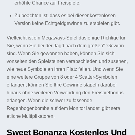
erhöhte Chance auf Freispiele.
Zu beachten ist, dass es bei dieser kostenlosen
Version keine Echtgeldgewinne zu erspielen gibt.
Vielleicht ist ein Megaways-Spiel dasjenige Richtige für
Sie, wenn Sie bei der Jagd nach dem großen” “Gewinn
sind. Wenn Sie gewonnen haben, können Sie sich
vonseiten den Spielsteinen verabschieden und zusehen,
wie neue Symbole an ihren Platz fallen. Und wenn Sie
eine weitere Gruppe von 8 oder 4 Scatter-Symbolen
erlangen, können Sie Ihre Gewinne stapeln darüber
hinaus ohne weiteren Verwendung den Freispielbonus
erlangen. Wenn die schwer zu fassende
Regenbogenbombe auf dem Monitor landet, gibt sera
etliche Multiplikatoren.
Back
To
Sweet Bonanza Kostenlos Und
Top