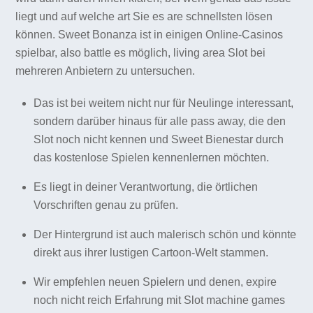
liegt und auf welche art Sie es are schnellsten lösen
können. Sweet Bonanza ist in einigen Online-Casinos
spielbar, also battle es möglich, living area Slot bei
mehreren Anbietern zu untersuchen.
Das ist bei weitem nicht nur für Neulinge interessant,
sondern darüber hinaus für alle pass away, die den
Slot noch nicht kennen und Sweet Bienestar durch
das kostenlose Spielen kennenlernen möchten.
Es liegt in deiner Verantwortung, die örtlichen
Vorschriften genau zu prüfen.
Der Hintergrund ist auch malerisch schön und könnte
direkt aus ihrer lustigen Cartoon-Welt stammen.
Wir empfehlen neuen Spielern und denen, expire
noch nicht reich Erfahrung mit Slot machine games