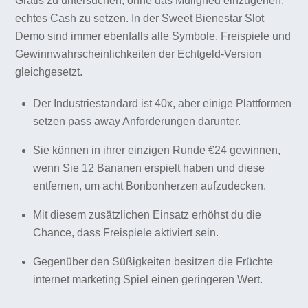
Gratis zu untersuchen, ohne das Mulighed einzugehen,
echtes Cash zu setzen. In der Sweet Bienestar Slot
Demo sind immer ebenfalls alle Symbole, Freispiele und
Gewinnwahrscheinlichkeiten der Echtgeld-Version
gleichgesetzt.
Der Industriestandard ist 40x, aber einige Plattformen
setzen pass away Anforderungen darunter.
Sie können in ihrer einzigen Runde €24 gewinnen,
wenn Sie 12 Bananen erspielt haben und diese
entfernen, um acht Bonbonherzen aufzudecken.
Mit diesem zusätzlichen Einsatz erhöhst du die
Chance, dass Freispiele aktiviert sein.
Gegenüber den Süßigkeiten besitzen die Früchte
internet marketing Spiel einen geringeren Wert.