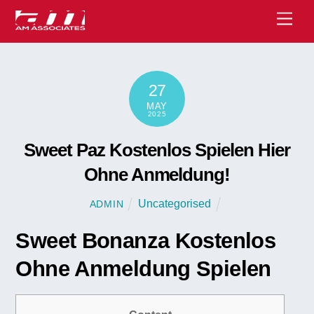
Skip
Men
to
content
27
MAY
2025
Sweet Paz Kostenlos Spielen Hier
Ohne Anmeldung!
Uncategorised
ADMIN
Sweet Bonanza Kostenlos
Ohne Anmeldung Spielen