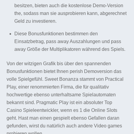
besitzen, bieten auch die kostenlose Demo-Version
the, sodass man sie ausprobieren kann, abgerechnet
Geld zu investieren.
Diese Bonusfunktionen bestimmen den
Einsatzbetrag, pass away Auszahlungen und pass
away Größe der Multiplikatoren während des Spiels.
Von der witzigen Grafik bis über den spannenden
Bonusfunktionen bietet Ihnen perish Demoversion das
volle Spielgefühl. Sweet Bonanza stammt von Practical
Play, einer renommierten Firma, die für qualitativ
hochwertige ebenso unterhaltsame Spielautomaten
bekannt sind. Pragmatic Play ist ein absoluter Top
Casino Spieleentwickler, wenn es 1 die Online Slots
geht. Hast man einen gespielt ebenso Gefallen daran
gefunden, wirst du natürlich auch andere Video games
probieren wollen.