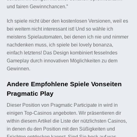
und fairen Gewinnchancen.”
Ich spiele nicht über den kostenlosen Versionen, weil es
bei weitem nicht interessant ist! Und so wähle ich
meistens Spielautomaten, bei denen ich nie und nimmer
nachdenken muss, ich spiele bei lovely bonanza,
einfach letztens! Das Design kombiniert fesselndes
Gameplay durch innovativen Möglichkeiten zu dem
Gewinnen.
Andere Empfohlene Spiele Vonseiten
Pragmatic Play
Dieser Position von Pragmatic Participate in wird in
einigen Top-Casinos angeboten. Wir präsentieren dir
within diesem Artikel die Liste der nützlichsten Casinos,
in denen du den Position mit den Süßigkeiten und
Früchten entdecken kannst. Sind Sie bock auf was