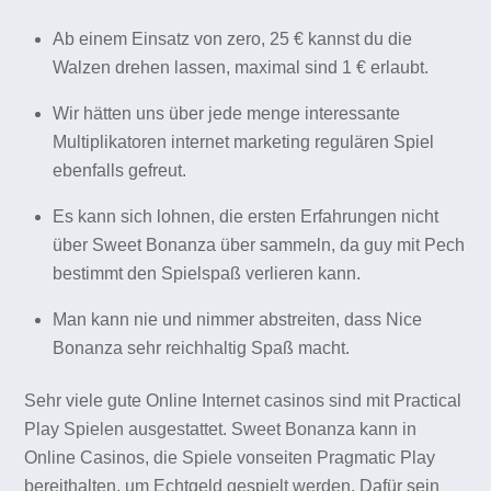
Ab einem Einsatz von zero, 25 € kannst du die
Walzen drehen lassen, maximal sind 1 € erlaubt.
Wir hätten uns über jede menge interessante
Multiplikatoren internet marketing regulären Spiel
ebenfalls gefreut.
Es kann sich lohnen, die ersten Erfahrungen nicht
über Sweet Bonanza über sammeln, da guy mit Pech
bestimmt den Spielspaß verlieren kann.
Man kann nie und nimmer abstreiten, dass Nice
Bonanza sehr reichhaltig Spaß macht.
Sehr viele gute Online Internet casinos sind mit Practical
Play Spielen ausgestattet. Sweet Bonanza kann in
Online Casinos, die Spiele vonseiten Pragmatic Play
bereithalten, um Echtgeld gespielt werden. Dafür sein