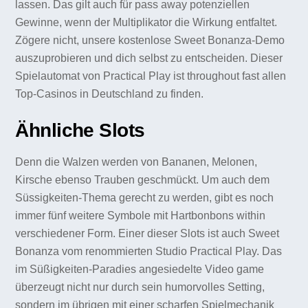
lassen. Das gilt auch für pass away potenziellen
Gewinne, wenn der Multiplikator die Wirkung entfaltet.
Zögere nicht, unsere kostenlose Sweet Bonanza-Demo
auszuprobieren und dich selbst zu entscheiden. Dieser
Spielautomat von Practical Play ist throughout fast allen
Top-Casinos in Deutschland zu finden.
Ähnliche Slots
Denn die Walzen werden von Bananen, Melonen,
Kirsche ebenso Trauben geschmückt. Um auch dem
Süssigkeiten-Thema gerecht zu werden, gibt es noch
immer fünf weitere Symbole mit Hartbonbons within
verschiedener Form. Einer dieser Slots ist auch Sweet
Bonanza vom renommierten Studio Practical Play. Das
im Süßigkeiten-Paradies angesiedelte Video game
überzeugt nicht nur durch sein humorvolles Setting,
sondern im übrigen mit einer scharfen Spielmechanik