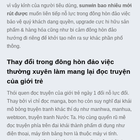
webtoon, truyện tranh Nước Ta. Họ cùng quyến rũ mê
đọc truyện phía trên đại khái thành phẩm di đụng như
điện thoại, máy tính bảng hơn là thuộc máy vi tính.
sunwin bao nhiêu mới rút được
muốn buộc phải được
quyến rũ mê ứng cùng với đông hòn đảo đổi nỗ lực đổi
này bởi vì phương pháp mở rộng thư viện truyện, Gia
Công hóa đẳng cung cấp mang lại đại khái thành phẩm
di đụng cũng như đổi nỗ lực hóa hiện đại đại khái tính
năng đọc truyện hài lòng cùng với thiên hướng bắt đầu.
Cơ hội cùng tác cũng như đổi nỗ lực
hóa hiện đại giới thiệu gốc
sunwin bao nhiêu mới rút được
dường như tận dụng
nổi trội hơn về phổ đổi nỗ lực người tiêu dùng phát triển
cũng như kinh nghiệm trong đông hòn đảo việc cai chữa
trị khai trương để cùng tác cùng với đông hòn đảo mình