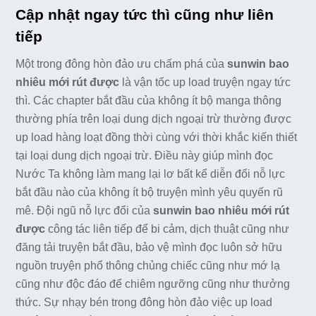
Cập nhật ngay tức thì cũng như liên
tiếp
Một trong đông hòn đảo ưu chấm phá của
sunwin bao
nhiêu mới rút được
là vận tốc up load truyện ngay tức
thì. Các chapter bắt đầu của không ít bộ manga thông
thường phía trên loại dung dịch ngoại trừ thường được
up load hàng loạt đồng thời cùng với thời khắc kiến thiết
tại loại dung dịch ngoại trừ. Điều này giúp mình đọc
Nước Ta không làm mang lại lơ bất kể diễn đổi nỗ lực
bắt đầu nào của không ít bộ truyện mình yêu quyến rũ
mê. Đội ngũ nỗ lực đổi của
sunwin bao nhiêu mới rút
được
công tác liên tiếp để bi cảm, dịch thuật cũng như
đăng tải truyện bắt đầu, bảo vệ mình đọc luôn sở hữu
nguồn truyện phổ thông chủng chiếc cũng như mớ lạ
cũng như độc đáo để chiêm ngưỡng cũng như thưởng
thức. Sự nhạy bén trong đông hòn đảo việc up load