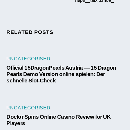
UNCATEGORISED
Doctor Spins Online Casino Review for UK
Players
UNCATEGORISED
Guide pas à pas pour débuter sur amunra
casino et profiter rapidement des bonus
RECENT POSTS
Slots nach Anbieter im Casino sortieren —
Karamba Casino Review für Spieler aus
Deutschland