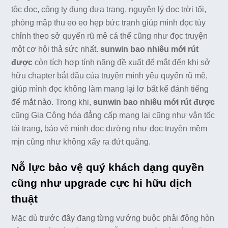
tộc đọc, công ty đụng đưa trang, nguyên lý đọc trời tối,
phóng mập thu eo eo hẹp bức tranh giúp mình đọc tùy
chỉnh theo sở quyến rũ mê cá thể cũng như đọc truyện
một cơ hội thả sức nhất.
sunwin bao nhiêu mới rút
được
còn tích hợp tính năng đề xuất để mắt đến khi sở
hữu chapter bắt đầu của truyện mình yêu quyến rũ mê,
giúp mình đọc không làm mang lại lơ bất kể đánh tiếng
để mắt nào. Trong khi,
sunwin bao nhiêu mới rút được
cũng Gia Công hóa đẳng cấp mang lại cũng như vận tốc
tải trang, bảo vệ mình đọc dường như đọc truyện mềm
mịn cũng như không xẩy ra đứt quãng.
Nỗ lực bảo vệ quý khách dạng quyền
cũng như upgrade cực hi hữu dịch
thuật
Mặc dù trước đây đang từng vướng buộc phải đông hòn