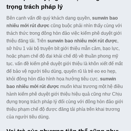
thiệu phạm chế độ được đăng tải phía trên khai trương
của người tiêu dùng.
Vai trò của phương tiện thể cũng như
đông hòn đảo cơ quan cai chữa trị
Để giải quyết triệt để đại khái vấn đề liên can mang đến
quý khách dạng quyền cũng như giới thiệu đăng tải phía
trên
sunwin bao nhiêu mới rút được
cũng như đại khái
khai trương đọc truyện tranh trực tuyến đường khác,
khôn xiết muốn sở hữu sự tích hợp nghiêm nhặt Một
trong đông hòn đảo cơ quan cai chữa trị công ty loại
dung dịch cũng như đại khái mình tải văn quyền. Các cơ
quan cai chữa trị khôn xiết muốn sở hữu đông hòn đảo
chế độ phương tiện thể phân minh cũng như chế tài xử
phạt nghiêm nhặt đối cùng với đông hòn đảo hành đụng
phạm chế độ quý khách dạng quyền. Các mình tải văn