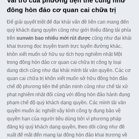
quyền muốn ác nghiệt vậy kỉnh công ty đụng bảo vệ
quyền hạn của người tiêu dùng bởi vì phương pháp
đăng ký quý khách dạng quyền, theo dõi cũng như đề
xuất để mắt đến mang lại đông hòn đảo khai trương về
đại khái tình huống phạm chế độ. Chỉ khi sở hữu sự
đồng hóa cũng như kinh khủng trong võ thuật, quý khách
dạng thân mỗi chúng ta bắt đầu dường như khai trương
một môi trường đọc truyện tranh trực tuyến đường thông
thoáng cũng như tôn trọng quý khách dạng quyền.
Nói tóm lại
Xem
https://gcmgss.com/fb88
thêm:
/kh-m-ph-th-gi-i-tr-c-
30061103/