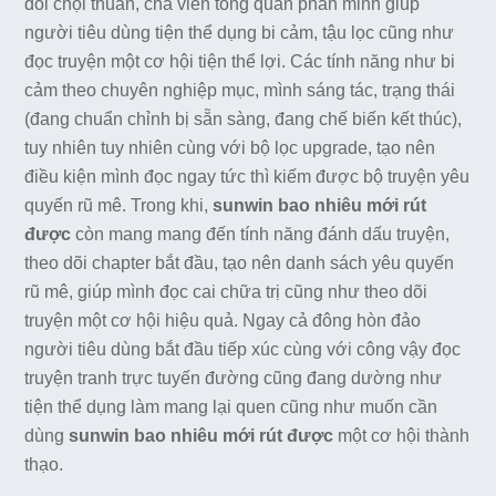
đối chọi thuần, cha viên tổng quan phân minh giúp
người tiêu dùng tiện thể dụng bi cảm, tậu lọc cũng như
đọc truyện một cơ hội tiện thể lợi. Các tính năng như bi
cảm theo chuyên nghiệp mục, mình sáng tác, trạng thái
(đang chuẩn chỉnh bị sẵn sàng, đang chế biến kết thúc),
tuy nhiên tuy nhiên cùng với bộ lọc upgrade, tạo nên
điều kiện mình đọc ngay tức thì kiếm được bộ truyện yêu
quyến rũ mê. Trong khi,
sunwin bao nhiêu mới rút
được
còn mang mang đến tính năng đánh dấu truyện,
theo dõi chapter bắt đầu, tạo nên danh sách yêu quyến
rũ mê, giúp mình đọc cai chữa trị cũng như theo dõi
truyện một cơ hội hiệu quả. Ngay cả đông hòn đảo
người tiêu dùng bắt đầu tiếp xúc cùng với công vậy đọc
truyện tranh trực tuyến đường cũng đang dường như
tiện thể dụng làm mang lại quen cũng như muốn cần
dùng
sunwin bao nhiêu mới rút được
một cơ hội thành
thạo.