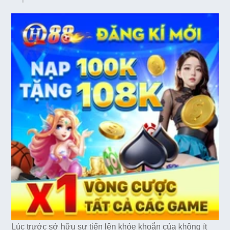
Lúc trước sở hữu sự tiến lên khỏe khoắn của không ít