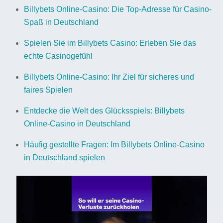
Billybets Online-Casino: Die Top-Adresse für Casino-
Spaß in Deutschland
Spielen Sie im Billybets Casino: Erleben Sie das
echte Casinogefühl
Billybets Online-Casino: Ihr Ziel für sicheres und
faires Spielen
Entdecke die Welt des Glücksspiels: Billybets
Online-Casino in Deutschland
Häufig gestellte Fragen: Im Billybets Online-Casino
in Deutschland spielen