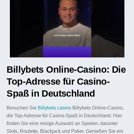
Billybets Online-Casino: Die
Top-Adresse für Casino-
Spaß in Deutschland
Besuchen Sie
Billybets casino
Billybets Online-Casino,
die Top-Adresse für Casino-Spaß in Deutschland. Hier
finden Sie eine riesige Auswahl an Spielen, darunter
Slots, Roulette, Blackjack und Poker. Genießen Sie ein