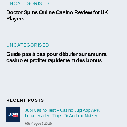
UNCATEGORISED
Doctor Spins Online Casino Review for UK
Players
UNCATEGORISED
Guide pas à pas pour débuter sur amunra
casino et profiter rapidement des bonus
RECENT POSTS
Jupi Casino Test – Casino Jupi App APK
herunterladen: Tipps für Android-Nutzer
6th August 2026