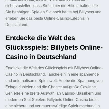
sicherzustellen, dass Sie immer die Hilfe erhalten, die
Sie benötigen. Spielen Sie noch heute bei Billybets und
erleben Sie das beste Online-Casino-Erlebnis in
Deutschland.
Entdecke die Welt des
Glücksspiels: Billybets Online-
Casino in Deutschland
Entdecke die Welt des Glücksspiels mit Billybets Online-
Casino in Deutschland. Tauche ein in eine spannende
und unterhaltsame Spielewelt. Erlebe die Spannung von
Echtgeldspielen und die Chance auf große Gewinne.
Genieße eine breite Auswahl an Casino-Klassikern und
modernen Slot-Spielen. Billybets Online-Casino bietet
eine sichere und vertrauenswürdige Spielumgebung in