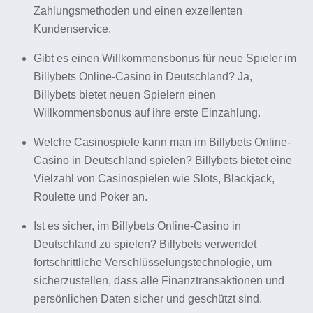
Zahlungsmethoden und einen exzellenten
Kundenservice.
Gibt es einen Willkommensbonus für neue Spieler im
Billybets Online-Casino in Deutschland? Ja,
Billybets bietet neuen Spielern einen
Willkommensbonus auf ihre erste Einzahlung.
Welche Casinospiele kann man im Billybets Online-
Casino in Deutschland spielen? Billybets bietet eine
Vielzahl von Casinospielen wie Slots, Blackjack,
Roulette und Poker an.
Ist es sicher, im Billybets Online-Casino in
Deutschland zu spielen? Billybets verwendet
fortschrittliche Verschlüsselungstechnologie, um
sicherzustellen, dass alle Finanztransaktionen und
persönlichen Daten sicher und geschützt sind.