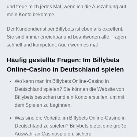
und freue mich jedes Mal, wenn ich die Auszahlung auf
mein Konto bekomme.
Der Kundendienst bei Billybets ist ebenfalls excellent.
Sie sind immer erreichbar und beantworten alle Fragen
schnell und kompetent. Auch wenn es mal
Häufig gestellte Fragen: Im Billybets
Online-Casino in Deutschland spielen
Wo kann man im Billybets Online-Casino in
Deutschland spielen? Sie können die Website von
Billybets besuchen und ein Konto erstellen, um mit
dem Spielen zu beginnen.
Was sind die Vorteile, im Billybets Online-Casino in
Deutschland zu spielen? Billybets bietet eine große
Auswahl an Casinospielen, sichere