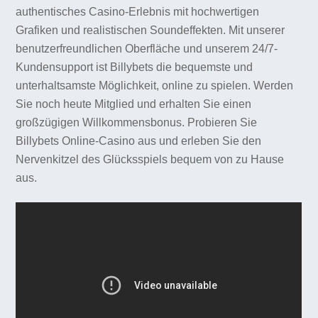
authentisches Casino-Erlebnis mit hochwertigen
Grafiken und realistischen Soundeffekten. Mit unserer
benutzerfreundlichen Oberfläche und unserem 24/7-
Kundensupport ist Billybets die bequemste und
unterhaltsamste Möglichkeit, online zu spielen. Werden
Sie noch heute Mitglied und erhalten Sie einen
großzügigen Willkommensbonus. Probieren Sie
Billybets Online-Casino aus und erleben Sie den
Nervenkitzel des Glücksspiels bequem von zu Hause
aus.