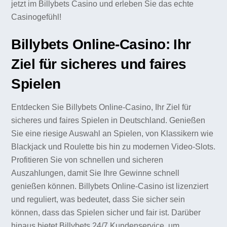
jetzt im Billybets Casino und erleben Sie das echte
Casinogefühl!
Billybets Online-Casino: Ihr
Ziel für sicheres und faires
Spielen
Entdecken Sie Billybets Online-Casino, Ihr Ziel für
sicheres und faires Spielen in Deutschland. Genießen
Sie eine riesige Auswahl an Spielen, von Klassikern wie
Blackjack und Roulette bis hin zu modernen Video-Slots.
Profitieren Sie von schnellen und sicheren
Auszahlungen, damit Sie Ihre Gewinne schnell
genießen können. Billybets Online-Casino ist lizenziert
und reguliert, was bedeutet, dass Sie sicher sein
können, dass das Spielen sicher und fair ist. Darüber
hinaus bietet Billybets 24/7 Kundenservice, um