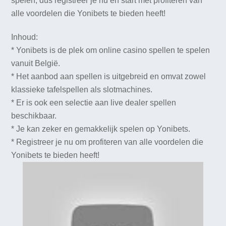
spelen, dus registreer je nu en start met profiteren van
alle voordelen die Yonibets te bieden heeft!
Inhoud:
* Yonibets is de plek om online casino spellen te spelen
vanuit België.
* Het aanbod aan spellen is uitgebreid en omvat zowel
klassieke tafelspellen als slotmachines.
* Er is ook een selectie aan live dealer spellen
beschikbaar.
* Je kan zeker en gemakkelijk spelen op Yonibets.
* Registreer je nu om profiteren van alle voordelen die
Yonibets te bieden heeft!