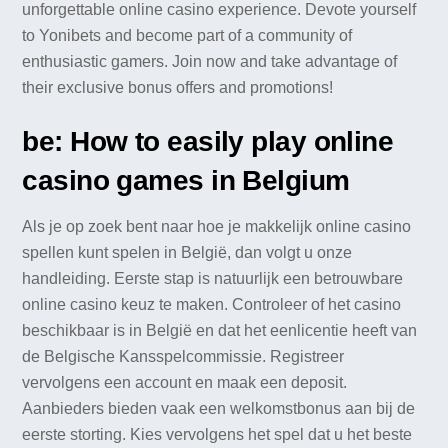
unforgettable online casino experience. Devote yourself
to Yonibets and become part of a community of
enthusiastic gamers. Join now and take advantage of
their exclusive bonus offers and promotions!
be: How to easily play online
casino games in Belgium
Als je op zoek bent naar hoe je makkelijk online casino
spellen kunt spelen in België, dan volgt u onze
handleiding. Eerste stap is natuurlijk een betrouwbare
online casino keuz te maken. Controleer of het casino
beschikbaar is in België en dat het eenlicentie heeft van
de Belgische Kansspelcommissie. Registreer
vervolgens een account en maak een deposit.
Aanbieders bieden vaak een welkomstbonus aan bij de
eerste storting. Kies vervolgens het spel dat u het beste