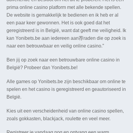
prima online casino platform met alle bekende spellen.
De website is gemakkelijk te bedienen en ik heb er al
een paar keer gewonnen. Het is ook goed dat het
geregistreerd is in België, want dat geeft me veiligheid. Ik
kan Yonibets.be aan iedereen aan荐raden die op zoek is
naar een betrouwbaar en veilig online casino.”
Ben jij op zoek naar een betrouwbare online casino in
België? Probeer dan Yonibets.be!
Alle games op Yonibets.be zijn beschikbaar om online te
spelen en het casino is geregistreerd en geautoriseerd in
België.
Kies uit een verscheidenheid van online casino spellen,
zoals gokkasten, blackjack, roulette en veel meer.
Registreer je vandaag nog en ontvang een warm