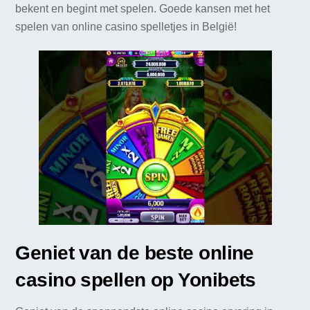
bekent en begint met spelen. Goede kansen met het
spelen van online casino spelletjes in België!
Geniet van de beste online
casino spellen op Yonibets