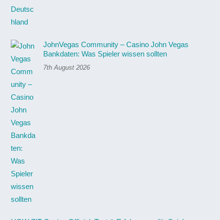
JohnVegas Community – Casino John Vegas
Bankdaten: Was Spieler wissen sollten
7th August 2026