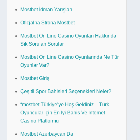
Mostbet İdman Yarışları
Oficjalna Strona Mostbet
Mostbet On Line Casino Oyunları Hakkında
Sık Sorulan Sorular
Mostbet On Line Casino Oyunlarında Ne Tür
Oyunlar Var?
Mostbet Giriş
Çeşitli Spor Bahisleri Seçenekleri Neler?
“mostbet Türkiye’ye Hoş Geldiniz – Türk
Oyuncular Için En İyi Bahis Ve Internet
Casino Platformu
Mostbet Azərbaycan Da