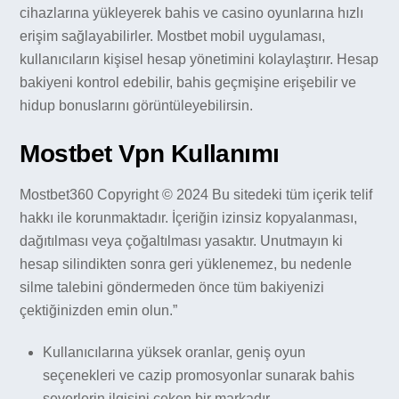
cihazlarına yükleyerek bahis ve casino oyunlarına hızlı
erişim sağlayabilirler. Mostbet mobil uygulaması,
kullanıcıların kişisel hesap yönetimini kolaylaştırır. Hesap
bakiyeni kontrol edebilir, bahis geçmişine erişebilir ve
hidup bonuslarını görüntüleyebilirsin.
Mostbet Vpn Kullanımı
Mostbet360 Copyright © 2024 Bu sitedeki tüm içerik telif
hakkı ile korunmaktadır. İçeriğin izinsiz kopyalanması,
dağıtılması veya çoğaltılması yasaktır. Unutmayın ki
hesap silindikten sonra geri yüklenemez, bu nedenle
silme talebini göndermeden önce tüm bakiyenizi
çektiğinizden emin olun.”
Kullanıcılarına yüksek oranlar, geniş oyun
seçenekleri ve cazip promosyonlar sunarak bahis
severlerin ilgisini çeken bir markadır.