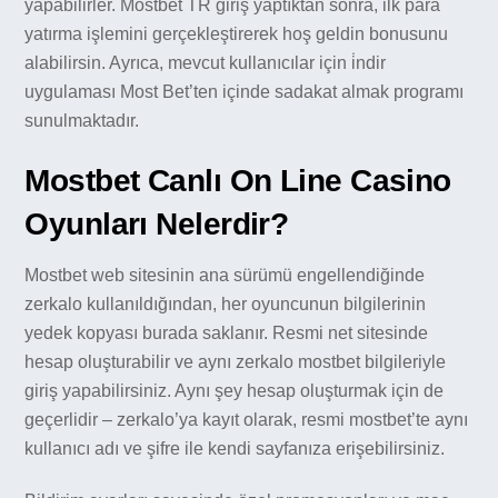
yapabilirler. Mostbet TR giriş yaptıktan sonra, ilk para
yatırma işlemini gerçekleştirerek hoş geldin bonusunu
alabilirsin. Ayrıca, mevcut kullanıcılar için i̇ndir
uygulaması Most Bet’ten içinde sadakat almak programı
sunulmaktadır.
Mostbet Canlı On Line Casino
Oyunları Nelerdir?
Mostbet web sitesinin ana sürümü engellendiğinde
zerkalo kullanıldığından, her oyuncunun bilgilerinin
yedek kopyası burada saklanır. Resmi net sitesinde
hesap oluşturabilir ve aynı zerkalo mostbet bilgileriyle
giriş yapabilirsiniz. Aynı şey hesap oluşturmak için de
geçerlidir – zerkalo’ya kayıt olarak, resmi mostbet’te aynı
kullanıcı adı ve şifre ile kendi sayfanıza erişebilirsiniz.