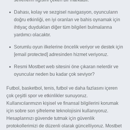
Dahası, kolay ve sezgisel navigasyon, oyuncuların
doğru etkinliği, en iyi oranları ve bahis oynamak için
ihtiyaç duydukları diğer tüm bilgileri bulmalarına
yardımcı olacaktır.
Sorumlu oyun ilkelerine öncelik veriyor ve destek için
[email protected] adresinden hizmet veriyoruz.
Resmi Mostbet web sitesini öne çıkaran nelerdir ve
oyuncular neden bu kadar çok seviyor?
Futbol, basketbol, tenis, futbol ve daha fazlasını içeren
çok çeşitli spor ve etkinlikler sunuyoruz.
Kullanıcılarımızın kişisel ve finansal bilgilerini korumak
için sobre son şifreleme teknolojisini kullanıyoruz.
Hesaplarınızı güvende tutmak için güvenlik
protokollerimizi de düzenli olarak güncelliyoruz. Mostbet