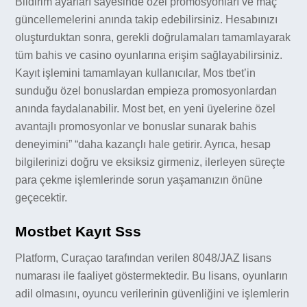
Bildirim ayarları sayesinde özel promosyonları ve maç
güncellemelerini anında takip edebilirsiniz. Hesabınızı
oluşturduktan sonra, gerekli doğrulamaları tamamlayarak
tüm bahis ve casino oyunlarına erişim sağlayabilirsiniz.
Kayıt işlemini tamamlayan kullanıcılar, Mos tbet’in
sunduğu özel bonuslardan empieza promosyonlardan
anında faydalanabilir. Most bet, en yeni üyelerine özel
avantajlı promosyonlar ve bonuslar sunarak bahis
deneyimini” “daha kazançlı hale getirir. Ayrıca, hesap
bilgilerinizi doğru ve eksiksiz girmeniz, ilerleyen süreçte
para çekme işlemlerinde sorun yaşamanızın önüne
geçecektir.
Mostbet Kayıt Sss
Platform, Curaçao tarafından verilen 8048/JAZ lisans
numarası ile faaliyet göstermektedir. Bu lisans, oyunların
adil olmasını, oyuncu verilerinin güvenliğini ve işlemlerin