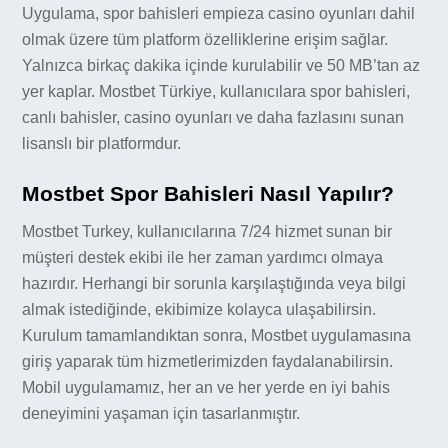
Uygulama, spor bahisleri empieza casino oyunları dahil
olmak üzere tüm platform özelliklerine erişim sağlar.
Yalnızca birkaç dakika içinde kurulabilir ve 50 MB’tan az
yer kaplar. Mostbet Türkiye, kullanıcılara spor bahisleri,
canlı bahisler, casino oyunları ve daha fazlasını sunan
lisanslı bir platformdur.
Mostbet Spor Bahisleri Nasıl Yapılır?
Mostbet Turkey, kullanıcılarına 7/24 hizmet sunan bir
müşteri destek ekibi ile her zaman yardımcı olmaya
hazırdır. Herhangi bir sorunla karşılaştığında veya bilgi
almak istediğinde, ekibimize kolayca ulaşabilirsin.
Kurulum tamamlandıktan sonra, Mostbet uygulamasına
giriş yaparak tüm hizmetlerimizden faydalanabilirsin.
Mobil uygulamamız, her an ve her yerde en iyi bahis
deneyimini yaşaman için tasarlanmıştır.