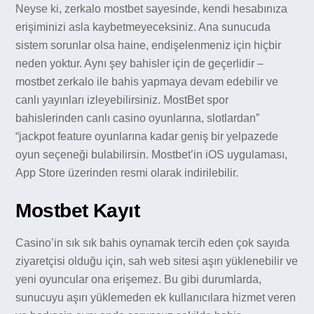
Neyse ki, zerkalo mostbet sayesinde, kendi hesabınıza
erişiminizi asla kaybetmeyeceksiniz. Ana sunucuda
sistem sorunlar olsa haine, endişelenmeniz için hiçbir
neden yoktur. Aynı şey bahisler için de geçerlidir –
mostbet zerkalo ile bahis yapmaya devam edebilir ve
canlı yayınları izleyebilirsiniz. MostBet spor
bahislerinden canlı casino oyunlarına, slotlardan”
“jackpot feature oyunlarına kadar geniş bir yelpazede
oyun seçeneği bulabilirsin. Mostbet’in iOS uygulaması,
App Store üzerinden resmi olarak indirilebilir.
Mostbet Kayıt
Casino’in sık sık bahis oynamak tercih eden çok sayıda
ziyaretçisi olduğu için, sah web sitesi aşırı yüklenebilir ve
yeni oyuncular ona erişemez. Bu gibi durumlarda,
sunucuyu aşırı yüklemeden ek kullanıcılara hizmet veren