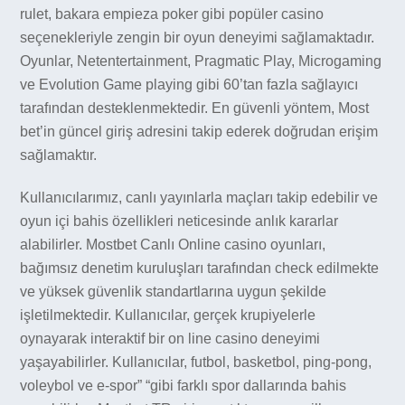
rulet, bakara empieza poker gibi popüler casino
seçenekleriyle zengin bir oyun deneyimi sağlamaktadır.
Oyunlar, Netentertainment, Pragmatic Play, Microgaming
ve Evolution Game playing gibi 60’tan fazla sağlayıcı
tarafından desteklenmektedir. En güvenli yöntem, Most
bet’in güncel giriş adresini takip ederek doğrudan erişim
sağlamaktır.
Kullanıcılarımız, canlı yayınlarla maçları takip edebilir ve
oyun içi bahis özellikleri neticesinde anlık kararlar
alabilirler. Mostbet Canlı Online casino oyunları,
bağımsız denetim kuruluşları tarafından check edilmekte
ve yüksek güvenlik standartlarına uygun şekilde
işletilmektedir. Kullanıcılar, gerçek krupiyelerle
oynayarak interaktif bir on line casino deneyimi
yaşayabilirler. Kullanıcılar, futbol, basketbol, ping-pong,
voleybol ve e-spor” “gibi farklı spor dallarında bahis