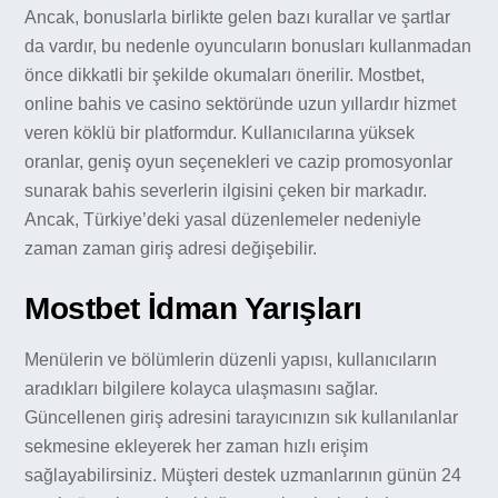
Ancak, bonuslarla birlikte gelen bazı kurallar ve şartlar
da vardır, bu nedenle oyuncuların bonusları kullanmadan
önce dikkatli bir şekilde okumaları önerilir. Mostbet,
online bahis ve casino sektöründe uzun yıllardır hizmet
veren köklü bir platformdur. Kullanıcılarına yüksek
oranlar, geniş oyun seçenekleri ve cazip promosyonlar
sunarak bahis severlerin ilgisini çeken bir markadır.
Ancak, Türkiye’deki yasal düzenlemeler nedeniyle
zaman zaman giriş adresi değişebilir.
Mostbet İdman Yarışları
Menülerin ve bölümlerin düzenli yapısı, kullanıcıların
aradıkları bilgilere kolayca ulaşmasını sağlar.
Güncellenen giriş adresini tarayıcınızın sık kullanılanlar
sekmesine ekleyerek her zaman hızlı erişim
sağlayabilirsiniz. Müşteri destek uzmanlarının günün 24