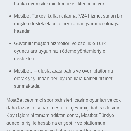
harika oyun sitesinin tüm özelliklerini biliyor.
Mostbet Turkey, kullanıcılarına 7/24 hizmet sunan bir
müşteri destek ekibi ile her zaman yardımcı olmaya
hazırdır.
Güvenilir müşteri hizmetleri ve özellikle Türk
oyunculara uygun hızlı ödeme yöntemleriyle
desteklenir.
Mostbettr – uluslararası bahis ve oyun platformu
olarak yr yılından beri oyunculara kaliteli hizmet
sunmaktadır.
MostBet çevrimiçi spor bahisleri, casino oyunları ve çok
daha fazlasını sunan meşru bir çevrimiçi bahis sitesidir.
Kayıt işlemini tamamladıktan sonra, Mostbet Türkiye
güncel giriş ile hesabına erişebilir ve platformun
sunduğu geniş oyun ve bahis seçeneklerinden