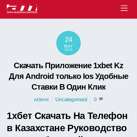
Skip
Men
to
content
24
MAY
2025
Скачать Приложение 1xbet Kz
Для Android только Ios Удобные
Ставки В Один Клик
Uncategorised
0
ADMIN
1хбет Скачать На Телефон
в Казахстане Руководство