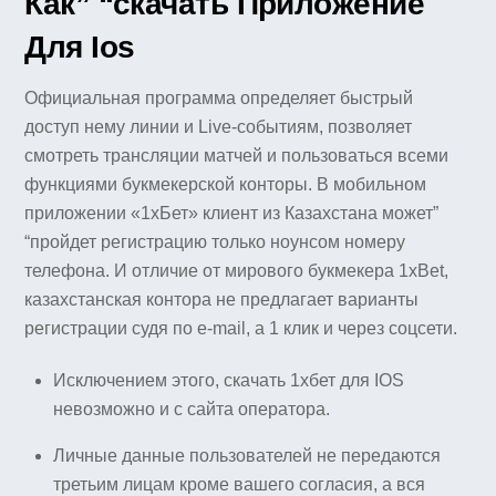
Как” “скачать Приложение
Для Ios
Официальная программа определяет быстрый
доступ нему линии и Live-событиям, позволяет
смотреть трансляции матчей и пользоваться всеми
функциями букмекерской конторы. В мобильном
приложении «1хБет» клиент из Казахстана может”
“пройдет регистрацию только ноунсом номеру
телефона. И отличие от мирового букмекера 1xBet,
казахстанская контора не предлагает варианты
регистрации судя по e-mail, а 1 клик и через соцсети.
Исключением этого, скачать 1хбет для IOS
невозможно и с сайта оператора.
Личные данные пользователей не передаются
третьим лицам кроме вашего согласия, а вся