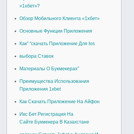
«1хбет»?
Обзор Мобильного Клиента «1хбет»
Основные Функции Приложения
Как” “скачать Приложение Для Ios
выбора Ставок
Материалы О Букмекерах”
Преимущества Использования
Приложения 1xbet
Как Скачать Приложение На Айфон
Икс Бет Регистрация На
Сайте Букмекера В Казахстане