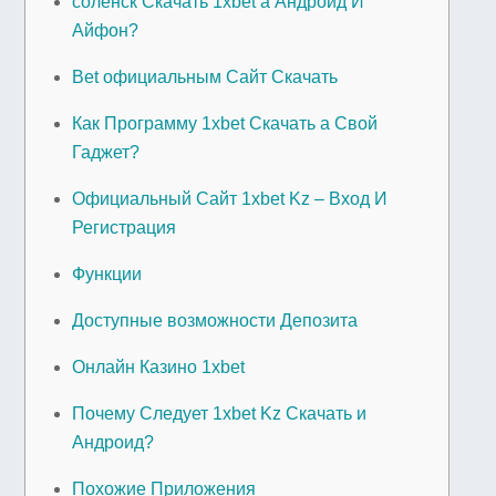
соленск Скачать 1xbet а Андроид И
Айфон?
Bet официальным Сайт Скачать
Как Программу 1xbet Скачать а Свой
Гаджет?
Официальный Сайт 1xbet Kz – Вход И
Регистрация
Функции
Доступные возможности Депозита
Онлайн Казино 1xbet
Почему Следует 1xbet Kz Скачать и
Андроид?
Похожие Приложения