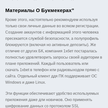
Материалы О Букмекерах”
Кроме этого, настоятельно рекомендуем используя
только свои личные данные во всяком регистрации.
Создание аккаунтов с информацией этого человека
пресекается службой безопасности, а полупрофиль
блокируются (включая но активные депозиты). Же
отличие от других БК, компания 1хбет постаралась
полностью удовлетворить запросы своей аудитории в
плане приложений. Каждый пользователь или
скачать 1xbet в телефон или радиовыходом прямо с
сайта. Отдельный клиент ддя ПК поддерживает ОС
Windows и даже Linux.
Эти функции обеспечивают удобство используемых
приложения даже дли новичков. Оно применять
шифрование данных со протоколом SSL