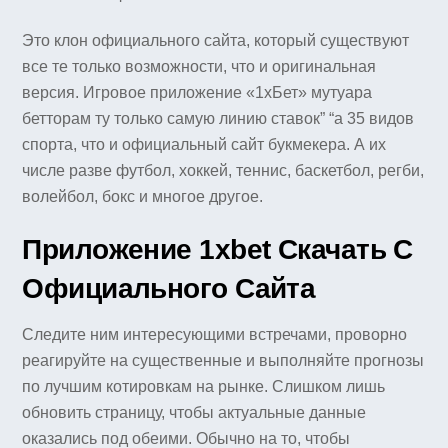
Это клон официального сайта, который существуют
все те только возможности, что и оригинальная
версия. Игровое приложение «1хБет» мутуара
бетторам ту только самую линию ставок” “а 35 видов
спорта, что и официальный сайт букмекера. А их
числе разве футбол, хоккей, теннис, баскетбол, регби,
волейбол, бокс и многое другое.
Приложение 1xbet Скачать С
Официального Сайта
Следите ним интересующими встречами, проворно
реагируйте на существенные и выполняйте прогнозы
по лучшим котировкам на рынке. Слишком лишь
обновить страницу, чтобы актуальные данные
оказались под обеими. Обычно на то, чтобы