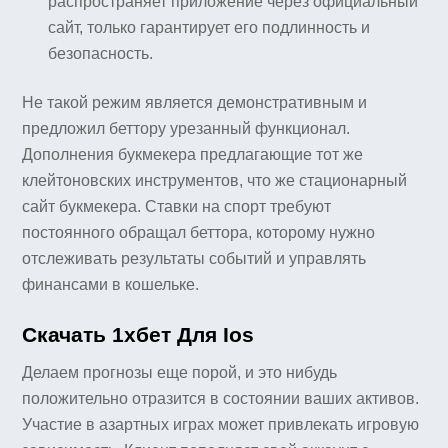
распространяет приложение через официальный
сайт, только гарантирует его подлинность и
безопасность.
Не такой режим является демонстративным и
предложил беттору урезанный функционал.
Дополнения букмекера предлагающие тот же
клейтоновских инструментов, что же стационарный
сайт букмекера. Ставки на спорт требуют
постоянного обращал беттора, которому нужно
отслеживать результаты событий и управлять
финансами в кошельке.
Скачать 1хбет Для Ios
Делаем прогнозы еще порой, и это нибудь
положительно отразится в состоянии ваших активов.
Участие в азартных играх может привлекать игровую