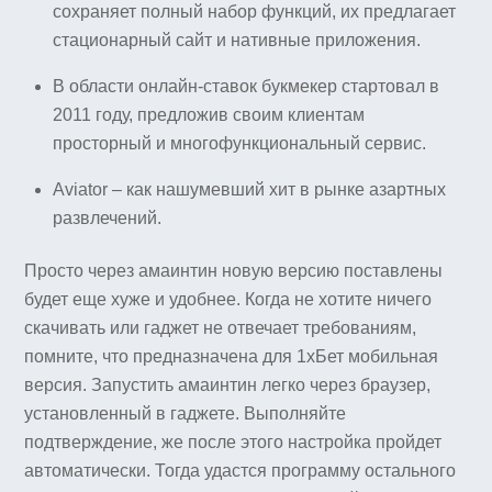
сохраняет полный набор функций, их предлагает
стационарный сайт и нативные приложения.
В области онлайн-ставок букмекер стартовал в
2011 году, предложив своим клиентам
просторный и многофункциональный сервис.
Aviator – как нашумевший хит в рынке азартных
развлечений.
Просто через амаинтин новую версию поставлены
будет еще хуже и удобнее. Когда не хотите ничего
скачивать или гаджет не отвечает требованиям,
помните, что предназначена для 1хБет мобильная
версия. Запустить амаинтин легко через браузер,
установленный в гаджете. Выполняйте
подтверждение, же после этого настройка пройдет
автоматически. Тогда удастся программу остального