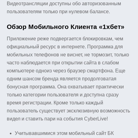
Видеотрансляции доступны обо авторизованным
пользователям только при нулевом балансе.
Обзор Мобильного Клиента «1хбет»
Приложение реже подвергается блокировкам, чем
официальный ресурс в интернете. Программа для
мобильных телефонов не виснет, не тормозит, только
часто наблюдается при открытии сайта в слабом
компьютере одноиз через браузер смартфона. Еще
одним шансом бренда является продолговатая
бонусная программа. Она охватывает практически
только категории пользователя и доступна сразу
время регистрации. Кроме только каждый
пользователь существует эксклюзивную возможность
видел и ставить пари на события CyberLive!
Учитывавшимися этом мобильный сайт БК