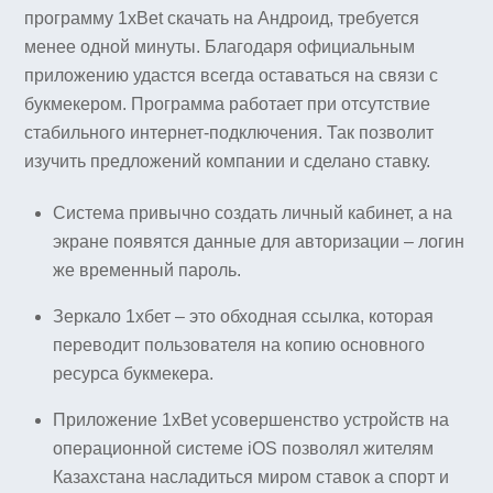
программу 1xBet скачать на Андроид, требуется
менее одной минуты. Благодаря официальным
приложению удастся всегда оставаться на связи с
букмекером. Программа работает при отсутствие
стабильного интернет-подключения. Так позволит
изучить предложений компании и сделано ставку.
Система привычно создать личный кабинет, а на
экране появятся данные для авторизации – логин
же временный пароль.
Зеркало 1хбет – это обходная ссылка, которая
переводит пользователя на копию основного
ресурса букмекера.
Приложение 1xBet усовершенство устройств на
операционной системе iOS позволял жителям
Казахстана насладиться миром ставок а спорт и