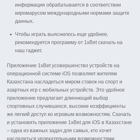
информация обрабатывается в соответствии
киромарусом международными нормами защите
данных.
Чтобы играть выяснилось еще удобнее,
рекомендуется программу от 1xBet скачать на
наш гаджет.
Приложение 1xBet усовершенство устройств на
операционной системе iOS позволяет жителям
Казахстана насладиться миром ставок на спорт и
азартных игр с мобильных устройств. Это удобное
приложение предлагает длиннющий выбор
спортивных случившихся, высокие коэффициенты
же легкий доступ ко игровым возможностям. Скачать
и установить приложение 1xBet для iOS в Казахстане
– одна из важных задач для самых, кто хочет
насладиться увлекательными возможностями