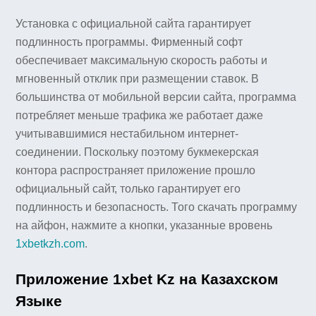
Установка с официальной сайта гарантирует
подлинность программы. Фирменный софт
обеспечивает максимальную скорость работы и
мгновенный отклик при размещении ставок. В
большинства от мобильной версии сайта, программа
потребляет меньше трафика же работает даже
учитывавшимися нестабильном интернет-
соединении. Поскольку поэтому букмекерская
контора распространяет приложение прошло
официальный сайт, только гарантирует его
подлинность и безопасность. Того скачать программу
на айфон, нажмите а кнопки, указанные вровень
1xbetkzh.com
.
Приложение 1xbet Kz на Казахском
Языке