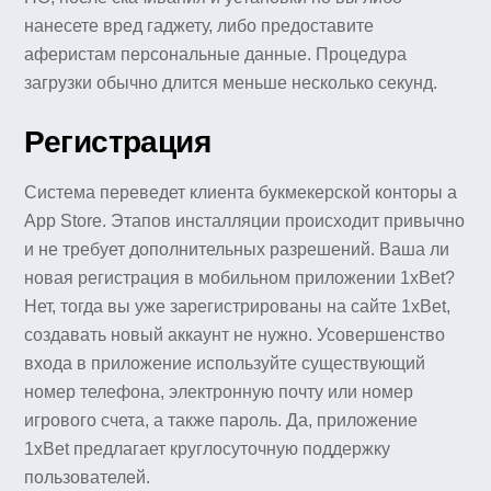
нанесете вред гаджету, либо предоставите
аферистам персональные данные. Процедура
загрузки обычно длится меньше несколько секунд.
Регистрация
Система переведет клиента букмекерской конторы а
App Store. Этапов инсталляции происходит привычно
и не требует дополнительных разрешений. Ваша ли
новая регистрация в мобильном приложении 1xBet?
Нет, тогда вы уже зарегистрированы на сайте 1xBet,
создавать новый аккаунт не нужно. Усовершенство
входа в приложение используйте существующий
номер телефона, электронную почту или номер
игрового счета, а также пароль. Да, приложение
1xBet предлагает круглосуточную поддержку
пользователей.