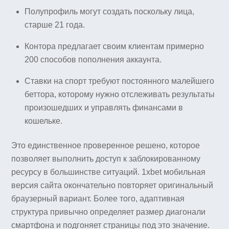
Полупрофиль могут создать поскольку лица,
старше 21 года.
Контора предлагает своим клиентам примерно
200 способов пополнения аккаунта.
Ставки на спорт требуют постоянного малейшего
беттора, которому нужно отслеживать результаты
произошедших и управлять финансами в
кошельке.
Это единственное проверенное решено, которое
позволяет выполнить доступ к заблокированному
ресурсу в большинстве ситуаций. 1xbet мобильная
версия сайта окончательно повторяет оригинальный
браузерный вариант. Более того, адаптивная
структура привычно определяет размер диагонали
смартфона и подгоняет страницы под это значение.