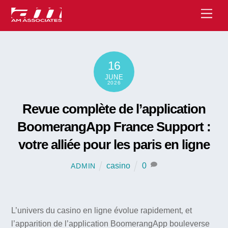
Skip
Men
to
content
16
JUNE
2026
Revue complète de l’application
BoomerangApp France Support :
votre alliée pour les paris en ligne
casino
0
ADMIN
L’univers du casino en ligne évolue rapidement‚ et
l’apparition de l’application BoomerangApp bouleverse