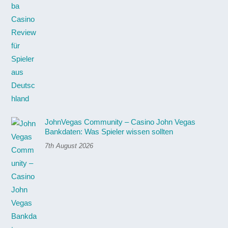
JohnVegas Community – Casino John Vegas
Bankdaten: Was Spieler wissen sollten
7th August 2026