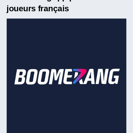
joueurs français