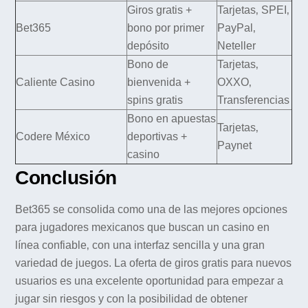
Giros gratis +
Tarjetas‚ SPEI‚
Bet365
bono por primer
PayPal‚
depósito
Neteller
Bono de
Tarjetas‚
Caliente Casino
bienvenida +
OXXO‚
spins gratis
Transferencias
Bono en apuestas
Tarjetas‚
Codere México
deportivas +
Paynet
casino
Conclusión
Bet365 se consolida como una de las mejores opciones
para jugadores mexicanos que buscan un casino en
línea confiable‚ con una interfaz sencilla y una gran
variedad de juegos. La oferta de giros gratis para nuevos
usuarios es una excelente oportunidad para empezar a
jugar sin riesgos y con la posibilidad de obtener