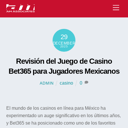
Skip
Men
to
content
29
DECEMBER
2025
Revisión del Juego de Casino
Bet365 para Jugadores Mexicanos
casino
0
ADMIN
El mundo de los casinos en línea para México ha
experimentado un auge significativo en los últimos años‚
y Bet365 se ha posicionado como uno de los favoritos