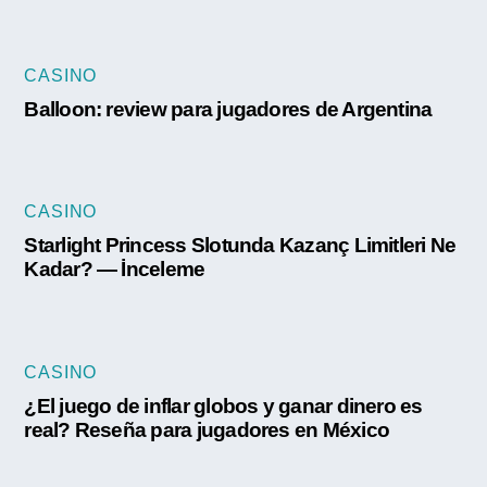
CASINO
Balloon: review para jugadores de Argentina
CASINO
Starlight Princess Slotunda Kazanç Limitleri Ne
Kadar? — İnceleme
CASINO
¿El juego de inflar globos y ganar dinero es
real? Reseña para jugadores en México