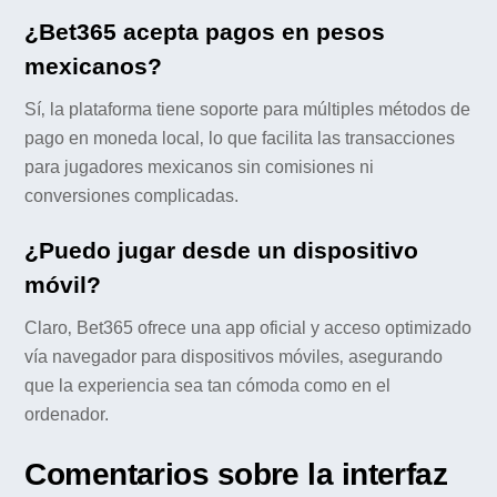
¿Bet365 acepta pagos en pesos
mexicanos?
Sí‚ la plataforma tiene soporte para múltiples métodos de
pago en moneda local‚ lo que facilita las transacciones
para jugadores mexicanos sin comisiones ni
conversiones complicadas.
¿Puedo jugar desde un dispositivo
móvil?
Claro‚ Bet365 ofrece una app oficial y acceso optimizado
vía navegador para dispositivos móviles‚ asegurando
que la experiencia sea tan cómoda como en el
ordenador.
Comentarios sobre la interfaz