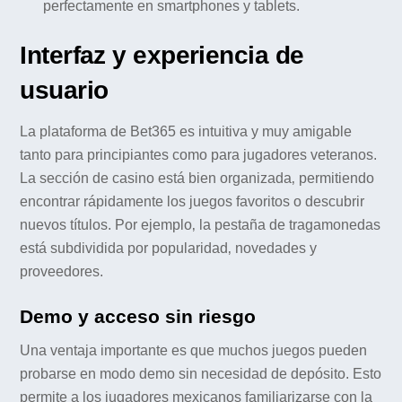
perfectamente en smartphones y tablets.
Interfaz y experiencia de
usuario
La plataforma de Bet365 es intuitiva y muy amigable
tanto para principiantes como para jugadores veteranos.
La sección de casino está bien organizada‚ permitiendo
encontrar rápidamente los juegos favoritos o descubrir
nuevos títulos. Por ejemplo‚ la pestaña de tragamonedas
está subdividida por popularidad‚ novedades y
proveedores.
Demo y acceso sin riesgo
Una ventaja importante es que muchos juegos pueden
probarse en modo demo sin necesidad de depósito. Esto
permite a los jugadores mexicanos familiarizarse con la