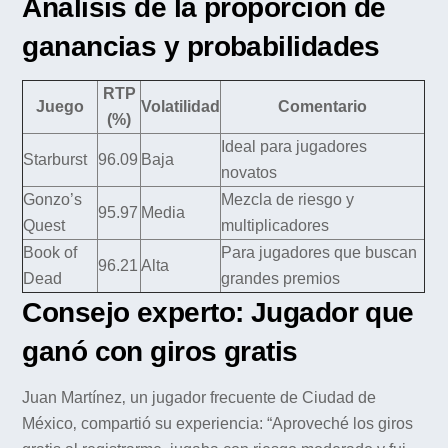
Análisis de la proporción de
ganancias y probabilidades
RTP
Juego
Volatilidad
Comentario
(%)
Ideal para jugadores
Starburst
96.09
Baja
novatos
Gonzo’s
Mezcla de riesgo y
95.97
Media
Quest
multiplicadores
Book of
Para jugadores que buscan
96.21
Alta
Dead
grandes premios
Consejo experto: Jugador que
ganó con giros gratis
Juan Martínez‚ un jugador frecuente de Ciudad de
México‚ compartió su experiencia: “Aproveché los giros