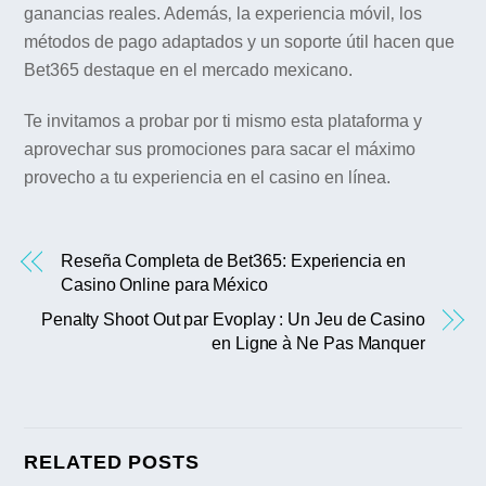
ganancias reales. Además‚ la experiencia móvil‚ los
métodos de pago adaptados y un soporte útil hacen que
Bet365 destaque en el mercado mexicano.
Te invitamos a probar por ti mismo esta plataforma y
aprovechar sus promociones para sacar el máximo
provecho a tu experiencia en el casino en línea.
Reseña Completa de Bet365: Experiencia en
Casino Online para México
Penalty Shoot Out par Evoplay : Un Jeu de Casino
en Ligne à Ne Pas Manquer
RELATED POSTS