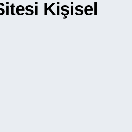
tesi Kişisel