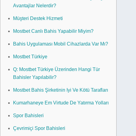
Avantajlar Nelerdir?
Müşteri Destek Hizmeti
Mostbet Canlı Bahis Yapabilir Miyim?
Bahis Uygulaması Mobil Cihazlarda Var Mı?
Mostbet Türkiye
Q: Mostbet Türkiye Üzerinden Hangi Tür
Bahisler Yapılabilir?
Mostbet Bahis Şirketinin Iyi Ve Kötü Tarafları
Kumarhaneye Em Virtude De Yatırma Yolları
Spor Bahisleri
Çevrimiçi Spor Bahisleri