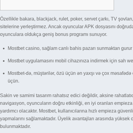
Özellikle bakara, blackjack, rulet, poker, servet çarkı, TV şovlar
sitelerine yerleştirmez. Ancak oyuncular APK dosyasını doğrudan 
oyunculara oldukça geniş bonus programı sunuyor.
Mostbet casino, sağlam canlı bahis pazarı sunmaktan gurur
Mostbet uygulamasını mobil cihazınıza indirmek için sah web 
Mostbet-də, müştərilər, özü üçün ən yaxşı və çox məsafədə o
üçün.
Sakin ve samimi tasarım rahatsız edici değildir, aksine rahatlat
navigasyon, oyuncuların doğru etkinliği, en iyi oranları empieza
yardımcı olacaktır. Mostbet, kullanıcılarına hızlı empieza güvenl
yapmalarını sağlamaktadır. Üyelik avantajları arasında yüksek o
bulunmaktadır.