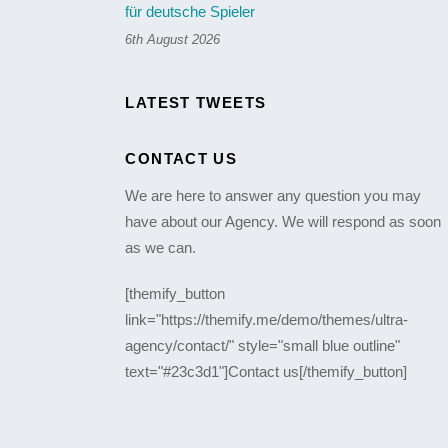
für deutsche Spieler
6th August 2026
LATEST TWEETS
CONTACT US
We are here to answer any question you may
have about our Agency. We will respond as soon
as we can.
[themify_button
link="https://themify.me/demo/themes/ultra-
agency/contact/" style="small blue outline"
text="#23c3d1"]Contact us[/themify_button]