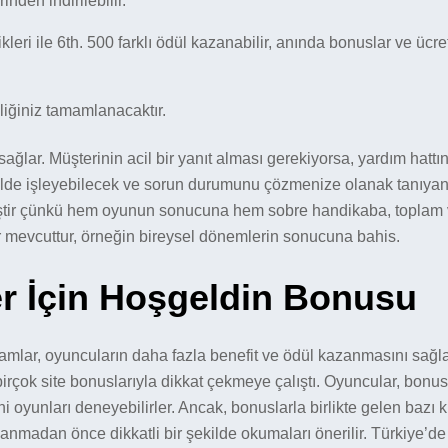
den indirilebilir.
ri ile 6th. 500 farklı ödül kazanabilir, anında bonuslar ve ücre
eliğiniz tamamlanacaktır.
ı sağlar. Müşterinin acil bir yanıt alması gerekiyorsa, yardım hattı
kilde işleyebilecek ve sorun durumunu çözmenize olanak tanıyan a
eniştir çünkü hem oyunun sonucuna hem sobre handikaba, toplam
er mevcuttur, örneğin bireysel dönemlerin sonucuna bahis.
er İçin Hoşgeldin Bonusu
amlar, oyuncuların daha fazla benefit ve ödül kazanmasını sağlay
irçok site bonuslarıyla dikkat çekmeye çalıştı. Oyuncular, bonus
oyunları deneyebilirler. Ancak, bonuslarla birlikte gelen bazı k
anmadan önce dikkatli bir şekilde okumaları önerilir. Türkiye’de