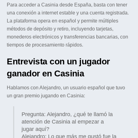
Para acceder a Casinia desde España, basta con tener
una conexión a internet estable y una cuenta registrada.
La plataforma opera en español y permite múltiples
métodos de depósito y retiro, incluyendo tarjetas,
monederos electrónicos y transferencias bancarias, con
tiempos de procesamiento rápidos.
Entrevista con un jugador
ganador en Casinia
Hablamos con Alejandro, un usuario español que tuvo
un gran premio jugando en Casinia:
Pregunta: Alejandro, ¿qué te llamó la
atención de Casinia al empezar a
jugar aquí?
Alejandro: Lo que más me gustó fue la