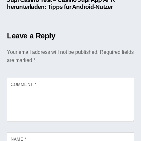
herunterladen: Tipps für Android-Nutzer
Leave a Reply
Your email address will not be published.
Required fields
are marked
*
COMMENT
*
NAME
*