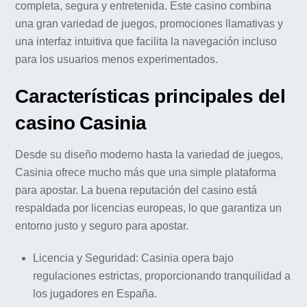
completa, segura y entretenida. Este casino combina
una gran variedad de juegos, promociones llamativas y
una interfaz intuitiva que facilita la navegación incluso
para los usuarios menos experimentados.
Características principales del
casino Casinia
Desde su diseño moderno hasta la variedad de juegos,
Casinia ofrece mucho más que una simple plataforma
para apostar. La buena reputación del casino está
respaldada por licencias europeas, lo que garantiza un
entorno justo y seguro para apostar.
Licencia y Seguridad: Casinia opera bajo
regulaciones estrictas, proporcionando tranquilidad a
los jugadores en España.