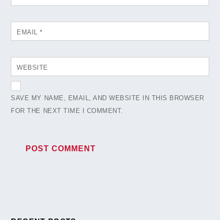
EMAIL
*
WEBSITE
SAVE MY NAME, EMAIL, AND WEBSITE IN THIS BROWSER
FOR THE NEXT TIME I COMMENT.