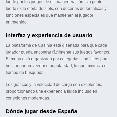
fuerte por los juegos de última generación. Un punto
fuerte es la oferta de slots, con decenas de temáticas y
funciones especiales que mantienen al jugador
entretenido.
Interfaz y experiencia de usuario
La plataforma de Casinia está diseñada para que cada
jugador pueda encontrar fácilmente sus juegos favoritos.
El menú está organizado por categorías, con filtros para
buscar por proveedor o popularidad, lo que minimiza el
tiempo de búsqueda.
Los gráficos y la velocidad de carga son excelentes,
proporcionando una experiencia fluida incluso en
conexiones moderadas.
Dónde jugar desde España