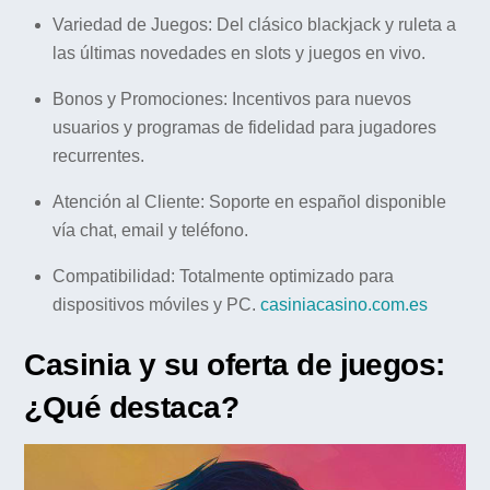
Variedad de Juegos: Del clásico blackjack y ruleta a
las últimas novedades en slots y juegos en vivo.
Bonos y Promociones: Incentivos para nuevos
usuarios y programas de fidelidad para jugadores
recurrentes.
Atención al Cliente: Soporte en español disponible
vía chat, email y teléfono.
Compatibilidad: Totalmente optimizado para
dispositivos móviles y PC.
casiniacasino.com.es
Casinia y su oferta de juegos:
¿Qué destaca?