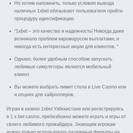
Но хотим напомнить, только условия вывода
наличных 1xbet обязывают пользователя пройти
процедуру идентификации.
“1xbet – это качество и надежность! Никогда даже
возникало проблем киромарусом выплатами, и
никогда есть интересные акции для клиентов. “
Однако, более удобным способом запускать
любимые симуляторы является мобильный
клиент.
Вы можете выбрать лимит стола в Live Casino или
и опциях для хайроллеров.
Играя в казино 1xbet Узбекистане или регистрируясь
в 1 x bet casino, пребезбожно можете играть и игры от
своего любимого провайдера. Знающим игрокам
нужно только использовать различные фильтры на