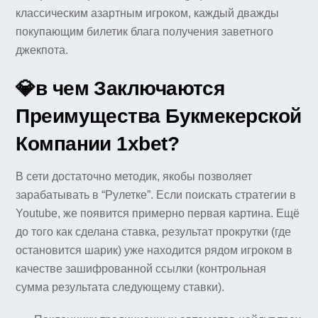
классическим азартным игроком, каждый дважды
покупающим билетик блага получения заветного
джекпота.
💎в чем Заключаются
Преимущества Букмекерской
Компании 1xbet?
В сети достаточно методик, якобы позволяет
зарабатывать в “Рулетке”. Если поискать стратегии в
Youtube, же появится примерно первая картина. Ещё
до того как сделана ставка, результат прокрутки (где
остановится шарик) уже находится рядом игроком в
качестве зашифрованной ссылки (контрольная
Back
сумма результата следующему ставки).
To
Top