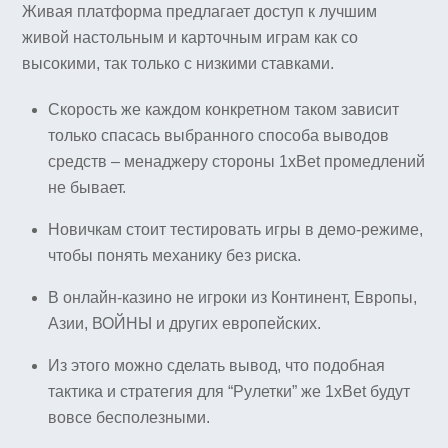
Живая платформа предлагает доступ к лучшим
живой настольным и карточным играм как со
высокими, так только с низкими ставками.
Скорость же каждом конкретном таком зависит
только спасась выбранного способа выводов
средств – менаджеру стороны 1xBet промедлений
не бывает.
Новичкам стоит тестировать игры в демо-режиме,
чтобы понять механику без риска.
В онлайн-казино не игроки из Континент, Европы,
Азии, ВОЙНЫ и других европейских.
Из этого можно сделать вывод, что подобная
тактика и стратегия для “Рулетки” же 1xBet будут
вовсе бесполезными.