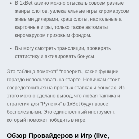
В 1xBet казино можно отыскать совсем разные
жанры слотов, увлекательные игры киромарусом
живыми дилерами, краш слоты, настольные а
карточные игры, только также автоматы
киромарусом призовым фондом.
Вы могу смотреть трансляции, проверять
статистику и активировать бонусы.
Эта таблица поможет” “поверить, какие функции
гораздо использовать на старте. Новичкам стоит
сосредоточиться на простых ставках и бонусах. Из
этого можно сделано вывод, что любая тактика и
стратегия для “Рулетки” в 1xBet будут вовсе
бесполезными. Это единственный инструмент,
который поможет победить в игре.
Обзор Провайдеров и Игр (live,