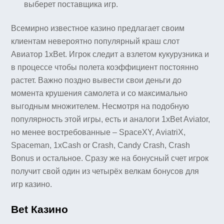
выберет поставщика игр.
Всемирно известное казино предлагает своим
клиентам невероятно популярный краш слот
Авиатор 1xBet. Игрок следит а взлетом кукурузника и
в процессе чтобы полета коэффициент постоянно
растет. Важно поздно вывести свои деньги до
момента крушения самолета и со максимально
выгодным множителем. Несмотря на подобную
популярность этой игры, есть и аналоги 1xBet Aviator,
но менее востребованные – SpaceXY, AviatriX,
Spaceman, 1xCash or Crash, Candy Crash, Crash
Bonus и остальное. Сразу же на бонусный счет игрок
получит свой один из четырёх велкам бонусов для
игр казино.
Bet Казино