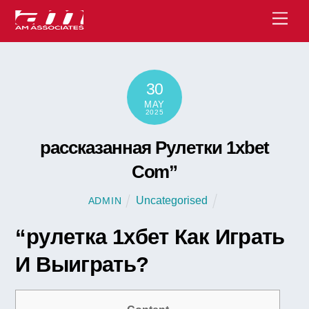
Skip
Men
to
content
30
MAY
2025
рассказанная Рулетки 1xbet
Com”
Uncategorised
ADMIN
“рулетка 1хбет Как Играть
И Выиграть?