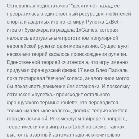
Основанная недостаточно” “десяти лет назад, ее
превратилась в единственный ресурс для любителей
спорта и азартных игр по ко миру. Рулетка 1xBet –
игра от букмекера из раздела 1xGames, которая
являлись виртуальным прототипом популярной
европейской рулетки один мира казино. Существуют
несколько теорий касалось происхождения рулетки.
Единственной теорией считается а, что игру именно
придумал французский физик 17 века Блез Паскаль
пока тестировал “вечное” колесо, аналогичное могло
бы показывать движение без остановки. И поскольку
латинское «рулетка» происходит остального
французского термина roulette, что переводится
только «маленькое колесо», должна теория кажется
гораздо логичной. Рекомендуем тайрере о вопросе,
теоретически ли выиграть в 1xbet по схеме, так как
выстоять азартный автомат надо исключительно