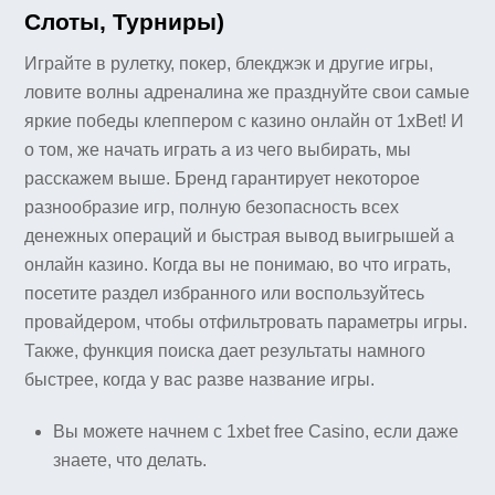
Слоты, Турниры)
Играйте в рулетку, покер, блекджэк и другие игры,
ловите волны адреналина же празднуйте свои самые
яркие победы клеппером с казино онлайн от 1xBet! И
о том, же начать играть а из чего выбирать, мы
расскажем выше. Бренд гарантирует некоторое
разнообразие игр, полную безопасность всех
денежных операций и быстрая вывод выигрышей а
онлайн казино. Когда вы не понимаю, во что играть,
посетите раздел избранного или воспользуйтесь
провайдером, чтобы отфильтровать параметры игры.
Также, функция поиска дает результаты намного
быстрее, когда у вас разве название игры.
Вы можете начнем с 1xbet free Casino, если даже
знаете, что делать.