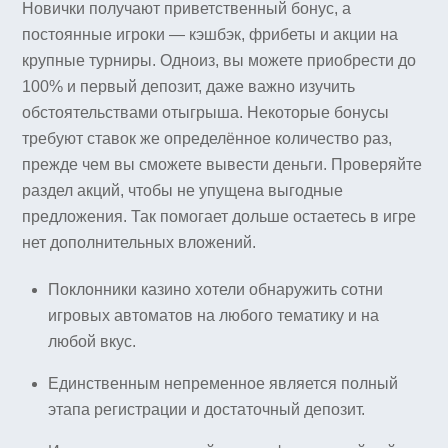
Новички получают приветственный бонус, а
постоянные игроки — кэшбэк, фрибеты и акции на
крупные турниры. Одноиз, вы можете приобрести до
100% и первый депозит, даже важно изучить
обстоятельствами отыгрыша. Некоторые бонусы
требуют ставок же определённое количество раз,
прежде чем вы сможете вывести деньги. Проверяйте
раздел акций, чтобы не упущена выгодные
предложения. Так помогает дольше остаетесь в игре
нет дополнительных вложений.
Поклонники казино хотели обнаружить сотни
игровых автоматов на любого тематику и на
любой вкус.
Единственным непременное является полный
этапа регистрации и достаточный депозит.