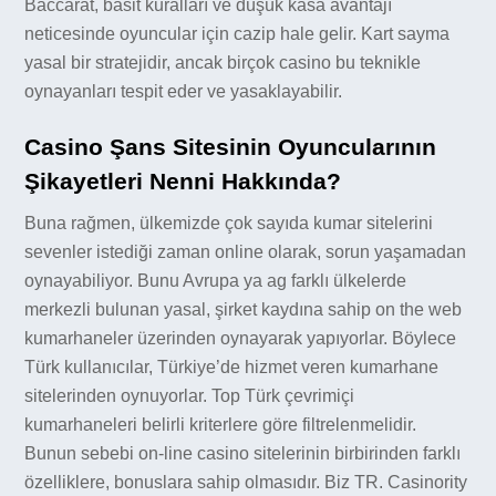
Baccarat, basit kuralları ve düşük kasa avantajı
neticesinde oyuncular için cazip hale gelir. Kart sayma
yasal bir stratejidir, ancak birçok casino bu teknikle
oynayanları tespit eder ve yasaklayabilir.
Casino Şans Sitesinin Oyuncularının
Şikayetleri Nenni Hakkında?
Buna rağmen, ülkemizde çok sayıda kumar sitelerini
sevenler istediği zaman online olarak, sorun yaşamadan
oynayabiliyor. Bunu Avrupa ya ag farklı ülkelerde
merkezli bulunan yasal, şirket kaydına sahip on the web
kumarhaneler üzerinden oynayarak yapıyorlar. Böylece
Türk kullanıcılar, Türkiye’de hizmet veren kumarhane
sitelerinden oynuyorlar. Top Türk çevrimiçi
kumarhaneleri belirli kriterlere göre filtrelenmelidir.
Bunun sebebi on-line casino sitelerinin birbirinden farklı
özelliklere, bonuslara sahip olmasıdır. Biz TR. Casinority