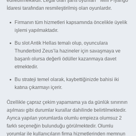
edilebilmektedir. Legal olan şans oyunları” “Milli Piyango
İdaresi tarafından resmileştirilmiş olan oyunlardır.
Firmanın tüm hizmetleri kapsamında öncelikle üyelik
işlemi yapılmaktadır.
Bu slot Antik Hellas temalı olup, oyunculara
Thunderbird Zeus’la hazineler için savaşmaya ve
başarılı olursa değerli ödüller kazanmaya davet
etmektedir.
Bu strateji temel olarak, kaybettiğinizde bahisi iki
katına çıkarmayı içerir.
Özellikle çapraz çekim yapamama ya da günlük sınırının
aşılması gibi durumlar kurallar dahilinde belirtilmektedir.
Ayrıca yapılan yorumlarda olumlu empieza olumsuz 2
farklı seçeneğin bulunduğu görülmektedir. Olumlu
yorumlar ile kullanıcıların firma hizmetlerinden memnun