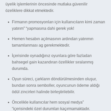
üyelik işlemlerinin öncesinde mutlaka güvenilir
özeliklere dikkat etmektedir.
Firmanın promosyonları için kullanıcıların kimi zaman
yatırım” “yapmasına dahi gerek yok!
Hemen hesabın açılmasının ardından yatırımın
tamamlanması ag gerekmektedir.
İçerisinde oynadığınız oyunlara göre fazladan
bahsegel gain kazandıran özellikler sıralanmış
durumda.
Oyun süreci, çarkların döndürülmesinden oluşur,
bundan sonra semboller, oyuncunun ödeme aldığı
ödül zincirleri halinde birleştirilebilir.
Öncelikle kullanıcılar hem sosyal medya”
“içerisindeki özel durumları kaçırmamaktadır.