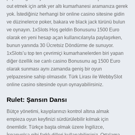
out etmek için artık yer altı kumarhanesi aramanıza gerek
yok. İstediğiniz herhangi bir online casino sitesine gidin
ve düzinelerce poker, bakara ve black jack türünü bulun
ve oynayın. 1xSlots Hoş geldin Bonusunu 1500 Euro
olarak en yeni hesap açan kullanıcılarıyla paylaşırken,
bunun yanında 30 Ücretsiz Döndürme de sunuyor.
1xSlots’u top ten çevrimiçi kumarhanelerden biri yapan
diğer özellik ise canlı casino Bonusunu ag 1500 Euro
olarak sunması aynı zamanda geniş bir oyun
yelpazesine sahip olmasıdır. Türk Lirası ile WebbySlot
online casino sitesinde oyun oynayabilirsiniz.
Rulet: Şansın Dansı
Bütçe yönetimi, kayıplarınızı kontrol altına almak
empieza oyun keyfinizi sürdürülebilir kılmak için
önemlidir. Türkçe başta olmak üzere İngilizce,
İspanyolca gibi farklı dilleri kullanabilirsiniz. Ortalama