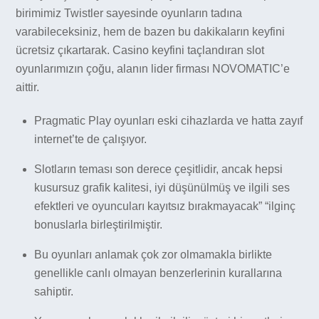
birimimiz Twistler sayesinde oyunların tadına
varabileceksiniz, hem de bazen bu dakikaların keyfini
ücretsiz çıkartarak. Casino keyfini taçlandıran slot
oyunlarımızın çoğu, alanın lider firması NOVOMATIC’e
aittir.
Pragmatic Play oyunları eski cihazlarda ve hatta zayıf
internet’te de çalışıyor.
Slotların teması son derece çeşitlidir, ancak hepsi
kusursuz grafik kalitesi, iyi düşünülmüş ve ilgili ses
efektleri ve oyuncuları kayıtsız bırakmayacak” “ilginç
bonuslarla birleştirilmiştir.
Bu oyunları anlamak çok zor olmamakla birlikte
genellikle canlı olmayan benzerlerinin kurallarına
sahiptir.