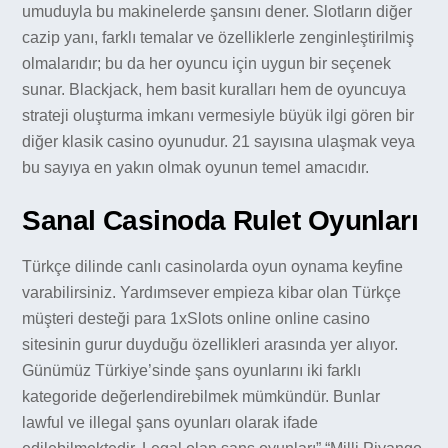
umuduyla bu makinelerde şansını dener. Slotların diğer
cazip yanı, farklı temalar ve özelliklerle zenginleştirilmiş
olmalarıdır; bu da her oyuncu için uygun bir seçenek
sunar. Blackjack, hem basit kuralları hem de oyuncuya
strateji oluşturma imkanı vermesiyle büyük ilgi gören bir
diğer klasik casino oyunudur. 21 sayısına ulaşmak veya
bu sayıya en yakın olmak oyunun temel amacıdır.
Sanal Casinoda Rulet Oyunları
Türkçe dilinde canlı casinolarda oyun oynama keyfine
varabilirsiniz. Yardımsever empieza kibar olan Türkçe
müşteri desteği para 1xSlots online online casino
sitesinin gurur duyduğu özellikleri arasında yer alıyor.
Günümüz Türkiye’sinde şans oyunlarını iki farklı
kategoride değerlendirebilmek mümkündür. Bunlar
lawful ve illegal şans oyunları olarak ifade