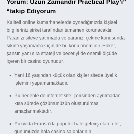
Yorum: Uzun Zamandır Practical Play’i”
“takip Ediyorum
Kaliteli online kumarhanelerde oynadığınızda kişisel
bilgileriniz şirket tarafından tamamen korunacaktır.
Paranızı siteye yatırmada ve paranızı çekme konusunda
sıkıntı yaşamamak için de bu konu önemlidir. Poker,
şansın yanı sıra strateji ve beceriyi de önemli ölçüde
içeren bir casino oyunudur.
Yani 16 yaşından küçük olan kişiler sitede üyelik
işlemini yapamamaktadır.
Bu nedenle de internet site içerisinden ayrılmadan
kısa sürede çözümünüzün oluşturulması
amaçlanmaktadır.
Yüzyılda Fransa’da popüler hale gelmiş olan rulet,
günümüzde hala casino salonlarının