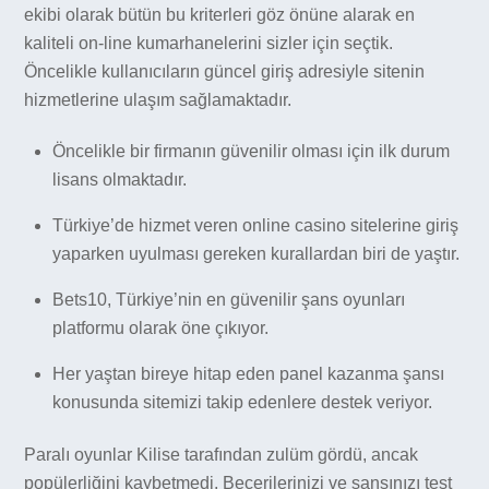
ekibi olarak bütün bu kriterleri göz önüne alarak en
kaliteli on-line kumarhanelerini sizler için seçtik.
Öncelikle kullanıcıların güncel giriş adresiyle sitenin
hizmetlerine ulaşım sağlamaktadır.
Öncelikle bir firmanın güvenilir olması için ilk durum
lisans olmaktadır.
Türkiye’de hizmet veren online casino sitelerine giriş
yaparken uyulması gereken kurallardan biri de yaştır.
Bets10, Türkiye’nin en güvenilir şans oyunları
platformu olarak öne çıkıyor.
Her yaştan bireye hitap eden panel kazanma şansı
konusunda sitemizi takip edenlere destek veriyor.
Paralı oyunlar Kilise tarafından zulüm gördü, ancak
popülerliğini kaybetmedi. Becerilerinizi ve şansınızı test