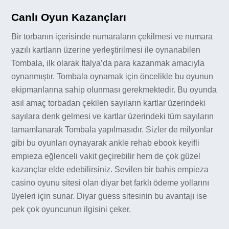
Canlı Oyun Kazançları
Bir torbanın içerisinde numaraların çekilmesi ve numara
yazılı kartların üzerine yerleştirilmesi ile oynanabilen
Tombala, ilk olarak İtalya’da para kazanmak amacıyla
oynanmıştır. Tombala oynamak için öncelikle bu oyunun
ekipmanlarına sahip olunması gerekmektedir. Bu oyunda
asıl amaç torbadan çekilen sayıların kartlar üzerindeki
sayılara denk gelmesi ve kartlar üzerindeki tüm sayıların
tamamlanarak Tombala yapılmasıdır. Sizler de milyonlar
gibi bu oyunları oynayarak ankle rehab ebook keyifli
empieza eğlenceli vakit geçirebilir hem de çok güzel
kazançlar elde edebilirsiniz. Sevilen bir bahis empieza
casino oyunu sitesi olan diyar bet farklı ödeme yollarını
üyeleri için sunar. Diyar guess sitesinin bu avantajı ise
pek çok oyuncunun ilgisini çeker.