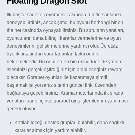
Floating Dragon Slot
İlk başta, sadece çevrimdışı casinoda rulette şansınızı
deneyebilirdiniz, ancak şimdi bu oyunu herhangi bir on
the net casinoda oynayabilirsiniz. Bu soruların yanıtları,
oyuncuların daha bilinçli kararlar vermelerine ve oyun
deneyimlerini geliştirmelerine yardımcı olur. Ücretsiz
üyelik fırsatından yararlananları farklı ödüller
beklemektedir. Bu ödüllerden biri em virtude de yatırım
işleminizi gerçekleştirdiğiniz için alabileceğiniz reward
olacaktır. Gorabet oyunları ile kazanmaya şimdi
başlamak istiyorsanız sitenin güncel linki üzerinden
bağlantıya geçebilirsiniz. Arama motorlarında ilk sırada
yer alan -panel içinse gorabet giriş işlemlerinin yapılması
gerekli oluyor.
Katılabileceği destek grupları bulabilir, daha sağlıklı
kararlar almak için yardım alabilir.