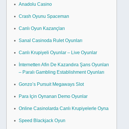
Anadolu Casino
Crash Oyunu Spaceman
Canlı Oyun Kazançları
Sanal Casinoda Rulet Oyunları
Canlı Krupiyeli Oyunlar – Live Oyunlar
İnternetten Afin De Kazandıra Şans Oyunları
– Paralı Gambling Establishment Oyunları
Gonzo’s Pursuit Megaways Slot
Para Için Oynanan Demo Oyunlar
Online Casinolarda Canlı Krupiyelerle Oyna
Speed Blackjack Oyun