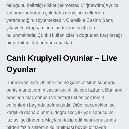
olduğunu belirttiği dikkat çekmektedir.” “[newline]Ayrıca
kullanıcılar burada çok daha geniş hizmetlerden
yararlandığını söylemektedir. Öncelikle Casino Şans
şikayetleri kapsamında farklı konu başlıkları
bulunmaktadır. Çünkü kullanıcıların doğrudan karşılaştığı
bir problem türü bulunmamaktadır.
Canlı Krupiyeli Oyunlar – Live
Oyunlar
Bunun yanı sıra On line casino Şans ofisinin sunduğu
bahis marketlerinin sayısı kesinlikle çok fazladır. Bunların
arasında maç sonucu ve betagt üst en çok tercih
edilenlerin başında gelmektedir. Diğer seçenekler ise
Back
karşılıklı diana olur mu, doğru skor, ilk yarı sonucu ve
To
fazlası şeklindedir. Maçların takip edilmesi konusunda
Top
birden fazla sistemin kullanılması büyük bir fayda