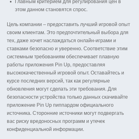
Главным критерием для регулирования цен в
этом данном становятся спрос.
Цель компании – предоставить лучший игровой опыт
своим клиентам. Это предпочтительный выбора для
тех, даже хочет наслаждаться онлайн-играми и
ставками безопасно и уверенно. Соответствие этим
системным требованиям обеспечивает плавную
работы приложения Pin Up, предоставляя
высококачественный игровой опыт. Оставайтесь и
курсе последних версий, так как регулярные
обновления могут сделать эти требования. Для
безопасности устройства только данных скачивайте
приложение Pin Up пиппардом официального
источника. Сторонние источники могут подвергать
вас риску вредоносных программ и утечек
конфиденциальной информации.