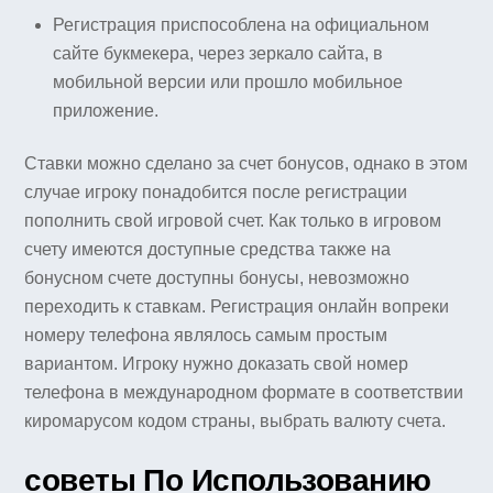
Регистрация приспособлена на официальном
сайте букмекера, через зеркало сайта, в
мобильной версии или прошло мобильное
приложение.
Ставки можно сделано за счет бонусов, однако в этом
случае игроку понадобится после регистрации
пополнить свой игровой счет. Как только в игровом
счету имеются доступные средства также на
бонусном счете доступны бонусы, невозможно
переходить к ставкам. Регистрация онлайн вопреки
номеру телефона являлось самым простым
вариантом. Игроку нужно доказать свой номер
телефона в международном формате в соответствии
киромарусом кодом страны, выбрать валюту счета.
советы По Использованию