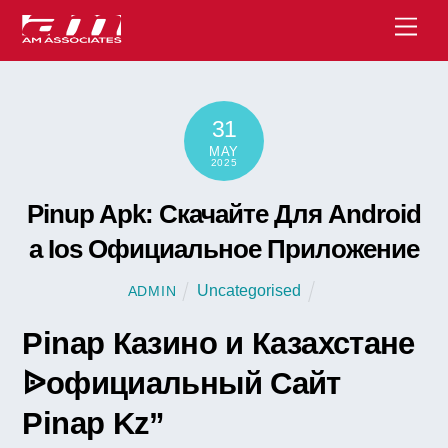
Skip
Men
to
content
31
MAY
2025
Pinup Apk: Скачайте Для Android
а Ios Официальное Приложение
Uncategorised
ADMIN
Pinap Казино и Казахстане
ᐉофициальный Сайт
Pinap Kz”