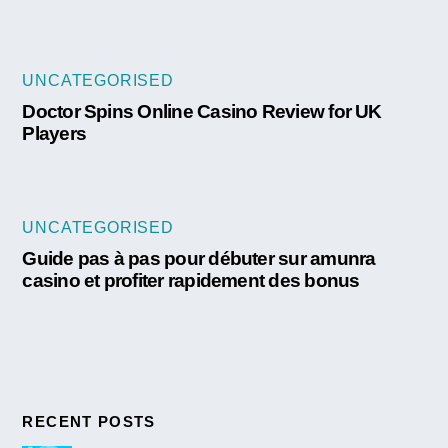
UNCATEGORISED
Doctor Spins Online Casino Review for UK
Players
UNCATEGORISED
Guide pas à pas pour débuter sur amunra
casino et profiter rapidement des bonus
RECENT POSTS