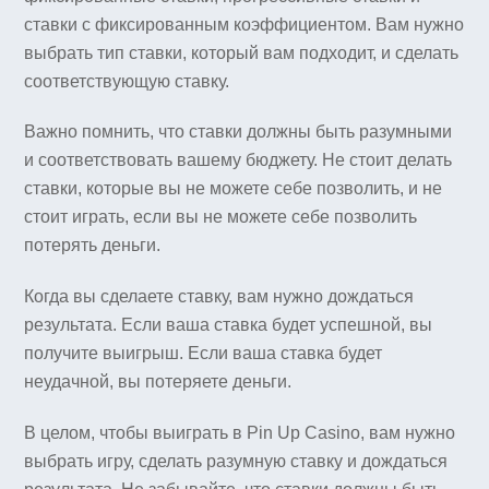
ставки с фиксированным коэффициентом. Вам нужно
выбрать тип ставки, который вам подходит, и сделать
соответствующую ставку.
Важно помнить, что ставки должны быть разумными
и соответствовать вашему бюджету. Не стоит делать
ставки, которые вы не можете себе позволить, и не
стоит играть, если вы не можете себе позволить
потерять деньги.
Когда вы сделаете ставку, вам нужно дождаться
результата. Если ваша ставка будет успешной, вы
получите выигрыш. Если ваша ставка будет
неудачной, вы потеряете деньги.
В целом, чтобы выиграть в Pin Up Casino, вам нужно
выбрать игру, сделать разумную ставку и дождаться