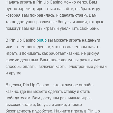
Начать играть в Pin Up Casino можно легко. Вам
нужно зарегистрироваться на сайте, выбрать игру,
которая вам понравилась, и сделать ставку. Вам
также доступны различные бонусы и акции, которые
помогут вам начать играть и увеличить свой банк.
В Pin Up Casino
pinup
вы можете играть на деньги
или на тестовые деньги, что позволяет вам начать
играть и понимать, как работает казино, не рискуя
своими деньгами. Вам также доступны различные
способы оплаты, включая карты, электронные деньги
и другие.
В целом, Pin Up Casino – это отличное онлайн-
казино, где вы можете сделать ставку и стать
победителем. Вам доступны различные игры,
высокие ставки, бонусы и акции, а также
безопасность и удобство. Начните играть в Pin Up