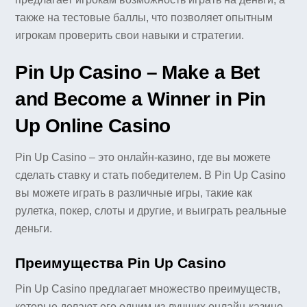
также на тестовые баллы, что позволяет опытным
игрокам проверить свои навыки и стратегии.
Pin Up Casino – Make a Bet
and Become a Winner in Pin
Up Online Casino
Pin Up Casino – это онлайн-казино, где вы можете
сделать ставку и стать победителем. В Pin Up Casino
вы можете играть в различные игры, такие как
рулетка, покер, слоты и другие, и выиграть реальные
деньги.
Преимущества Pin Up Casino
Pin Up Casino предлагает множество преимуществ,
которые делают его одним из лучших онлайн-казино.