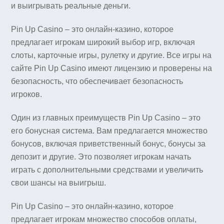
и выигрывать реальные деньги.
Pin Up Casino – это онлайн-казино, которое
предлагает игрокам широкий выбор игр, включая
слоты, карточные игры, рулетку и другие. Все игры на
сайте Pin Up Casino имеют лицензию и проверены на
безопасность, что обеспечивает безопасность
игроков.
Один из главных преимуществ Pin Up Casino – это
его бонусная система. Вам предлагается множество
бонусов, включая приветственный бонус, бонусы за
депозит и другие. Это позволяет игрокам начать
играть с дополнительными средствами и увеличить
свои шансы на выигрыш.
Pin Up Casino – это онлайн-казино, которое
предлагает игрокам множество способов оплаты,