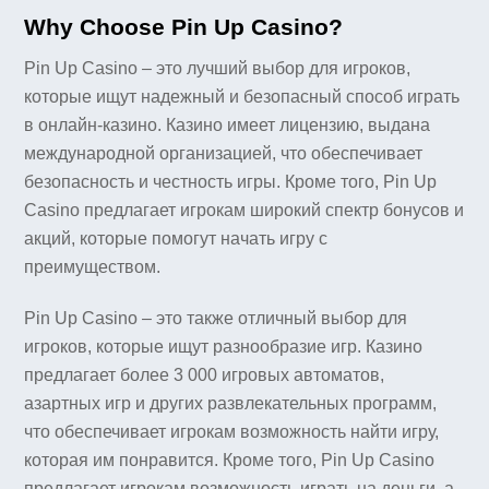
Why Choose Pin Up Casino?
Pin Up Casino – это лучший выбор для игроков,
которые ищут надежный и безопасный способ играть
в онлайн-казино. Казино имеет лицензию, выдана
международной организацией, что обеспечивает
безопасность и честность игры. Кроме того, Pin Up
Casino предлагает игрокам широкий спектр бонусов и
акций, которые помогут начать игру с
преимуществом.
Pin Up Casino – это также отличный выбор для
игроков, которые ищут разнообразие игр. Казино
предлагает более 3 000 игровых автоматов,
азартных игр и других развлекательных программ,
что обеспечивает игрокам возможность найти игру,
которая им понравится. Кроме того, Pin Up Casino
предлагает игрокам возможность играть на деньги, а