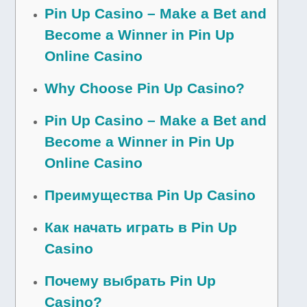
Pin Up Casino – Make a Bet and
Become a Winner in Pin Up
Online Casino
Why Choose Pin Up Casino?
Pin Up Casino – Make a Bet and
Become a Winner in Pin Up
Online Casino
Преимущества Pin Up Casino
Как начать играть в Pin Up
Casino
Почему выбрать Pin Up
Casino?