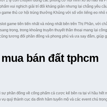
ới 1 tỷ còn chuyên dùng các phong cơ hội hình xổ số nào và 
phẩm vui nghịch giải trí đối kháng giản nhưng lại chẳng yêu c
o game thủ cơ hội trúng thưởng Khủng với số vốn liếng eo nhỏ 
lot game tiên tiến nhất và nóng nhất bên trên Thị Phần, với c
sang trọng, trong khoảng truyền thuyết thần thoại mang lại côn
 cũng tương đối phần đông và phong phú và ưa say đắm, giúp 
 mua bán đất tphcm
 sự phần đông về cống phẩm cá cược kế bên ra tại vì hầu hết nổ
 vụ quý thành cục da đình hâm tuyển mộ và các event chú trọng