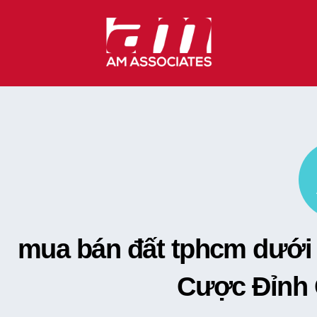
Skip
to
content
mua bán đất tphcm dưới 
Cược Đỉnh 