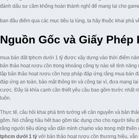
đánh dấu sự cầm không hoàn thành nghỉ để mang lại cho game t
ban đầu điểm qua các mục tiêu lạ lùng, ta hãy thuộc khai phá v
Nguồn Gốc và Giấy Phép 
mua bán đất tphcm dưới 1 tỷ được xây dựng vào thời điểm năm
bản thảo hoạt rượu cồn trong khoảng công ty nào sẽ tính năng n
lập bản thảo hoạt rượu cồn hợp pháp đáp ứng rằng mua bán đất
đáp ứng an toàn, bảo mật thông tin và công tại vì, đưa mang lại
cược. Đây là khía cạnh cần thiết yêu cầu bao gồm trước nhất n
luôn.
Thực tế, câu hỏi khai phá tinh tướng về căn nguyên và bản thảo
gồm. Nó chẳng hầu hết bao gồm tác dụng cho cho người tiêu d
rằng người tiêu dùng vẫn dấn mình chạm̀o vào trong một thiên 
tphcm dưới 1 tỷ
với bản thảo hoạt rượu cồn thương hiệu, vẫn