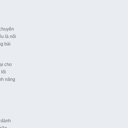
 chuyên
u là nổi
ng bài
ại cho
lối
ính năng
o dành