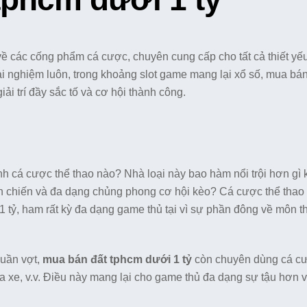
ề các cống phẩm cá cược, chuyên cung cấp cho tất cả thiết yế
i nghiệm luôn, trong khoảng slot game mang lại xổ số, mua bán
ải trí đầy sắc tố và cơ hội thành công.
 cá cược thể thao nào? Nhà loại này bao hàm nổi trội hơn gì k
n chiến và đa dạng chủng phong cơ hội kèo? Cá cược thể thao 
tỷ, ham rất kỳ đa dạng game thủ tại vì sự phần đông về môn th
quần vợt,
mua bán đất tphcm dưới 1 tỷ
còn chuyên dùng cá c
 xe, v.v. Điều này mang lại cho game thủ đa dạng sự tậu hơn v