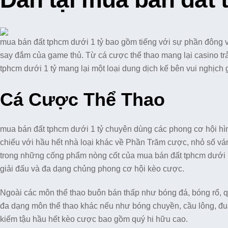
mua bán đất tphcm dưới 1 tỷ bao gồm tiếng với sự phần đông v
say đắm của game thủ. Từ cá cược thể thao mang lại casino trả
tphcm dưới 1 tỷ mang lại một loại dung dịch kế bên vui nghịch gi
Cá Cược Thể Thao
mua bán đất tphcm dưới 1 tỷ chuyên dùng các phong cơ hội hình
chiếu với hầu hết nhà loại khác về Phần Trăm cược, nhỏ số vá
trong những cống phẩm nòng cốt của mua bán đất tphcm dưới 1 
giải đấu và đa dạng chủng phong cơ hội kèo cược.
Ngoài các môn thể thao buôn bán thấp như bóng đá, bóng rổ, 
đa dạng môn thể thao khác nếu như bóng chuyền, cầu lông, đua
kiếm tậu hầu hết kèo cược bao gồm quý hi hữu cao.