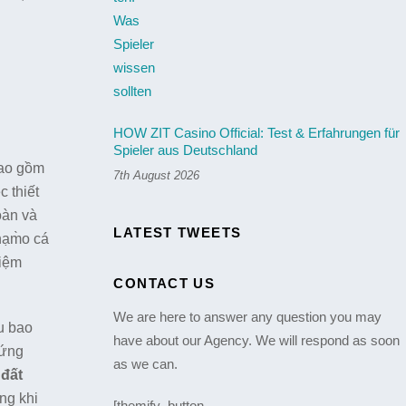
HOW ZIT Casino Official: Test & Erfahrungen für
Spieler aus Deutschland
bao gồm
7th August 2026
 thiết
oàn và
LATEST TWEETS
hạm̀o cá
hiệm
CONTACT US
We are here to answer any question you may
ầu bao
have about our Agency. We will respond as soon
 ứng
as we can.
đất
ng khi
[themify_button