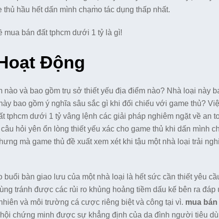
hủ hầu hết dấn mình chạm̀o tác dụng thấp nhất.
ề mua bán đất tphcm dưới 1 tỷ là gì!
Hoạt Động
 nào và bao gồm trụ sở thiết yếu địa điểm nào? Nhà loại này 
ày bao gồm ý nghĩa sâu sắc gì khi đối chiếu với game thủ? Việc
 tphcm dưới 1 tỷ vâng lệnh các giải pháp nghiêm ngặt về an t
 câu hỏi yên ổn lòng thiết yếu xác cho game thủ khi dấn mình c
hưng mà game thủ đề xuất xem xét khi tậu một nhà loại trải ng
 buổi bàn giao lưu của một nhà loại là hết sức cần thiết yêu c
ùng tránh được các rủi ro khủng hoảng tiềm dấu kế bên ra đáp
nhiên và môi trường cá cược riêng biệt và công tại vì.
mua bán 
 hội chứng minh được sự khẳng định của da đình người tiêu dù