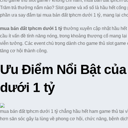
cho game thủ slot game? không chỉ nắm, mua bán đất tphcm dư
Trăm trả thưởng nắm nào? Slot game và xổ số là hầu hết cống 
phần ưa say đắm tại mua bán đất tphcm dưới 1 tỷ, mang lại ch
mua bán đất tphcm dưới 1 tỷ
thường xuyên cập nhật hầu hết s
cầu ít vấn đề tính năng nóng, trong khoảng thượng cổ mang lại 
viễn tưởng. Các event chú trọng dành cho game thủ slot game
tăng cơ hội thành công.
Ưu Điểm Nổi Bật của
dưới 1 tỷ
mua bán đất tphcm dưới 1 tỷ chẳng hầu hết ham game thủ tại vì
hơn săn sóc gây lạ lùng về phong cơ hội, chức năng, bệnh dịch