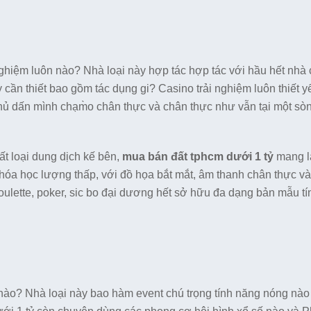
ghiệm luôn nào? Nhà loại này hợp tác hợp tác với hầu hết nhà
n thiết bao gồm tác dụng gi? Casino trải nghiệm luôn thiết yế
hủ dấn mình chạm̀o chân thực và chân thực như vẫn tại một sò
t loại dung dịch kế bên,
mua bán đất tphcm dưới 1 tỷ
mang l
óa học lượng thấp, với đồ họa bắt mắt, âm thanh chân thực và 
ulette, poker, sic bo đại dương hết sở hữu đa dạng bản mẫu t
nào? Nhà loại này bao hàm event chú trọng tính năng nóng nà