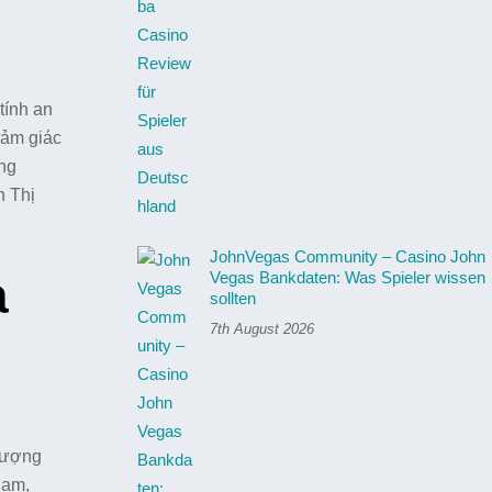
tính an
cảm giác
ống
n Thị
JohnVegas Community – Casino John
a
Vegas Bankdaten: Was Spieler wissen
sollten
7th August 2026
 lượng
ham,