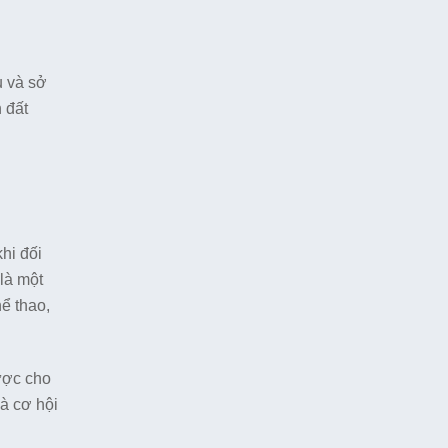
u và sở
 đất
hi đối
là một
ể thao,
ược cho
à cơ hội