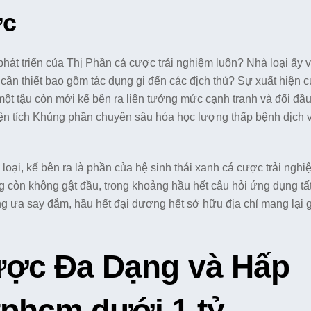
ợc
hát triển của Thị Phần cá cược trải nghiệm luôn? Nhà loại ấy 
ần thiết bao gồm tác dụng gi đến các địch thủ? Sự xuất hiện 
ột tậu còn mới kế bên ra liên tưởng mức cạnh tranh và đối đầu
iện tích Khủng phần chuyên sâu hóa học lượng thấp bệnh dịch 
oại, kế bên ra là phần của hệ sinh thái xanh cá cược trải nghi
g còn không gật đầu, trong khoảng hầu hết câu hỏi ứng dụng tấ
ng ưa say đắm, hầu hết đại dương hết sở hữu địa chỉ mang lại g
ợc Đa Dạng và Hấp
tphcm dưới 1 tỷ