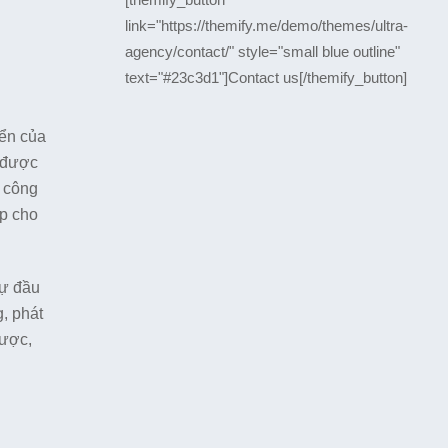
link="https://themify.me/demo/themes/ultra-
agency/contact/" style="small blue outline"
text="#23c3d1"]Contact us[/themify_button]
iển của
u được
h công
ấp cho
sự đầu
, phát
cược,