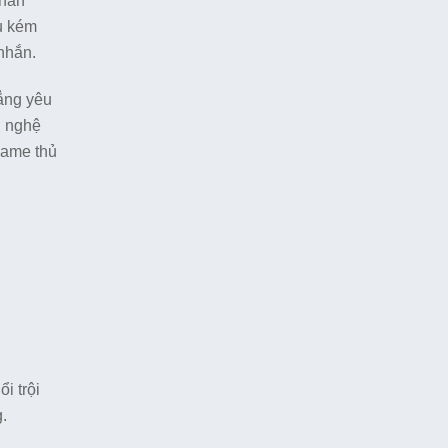
Phần
ầu kém
nhắn.
hẳng yêu
g nghệ
game thủ
i trội
.