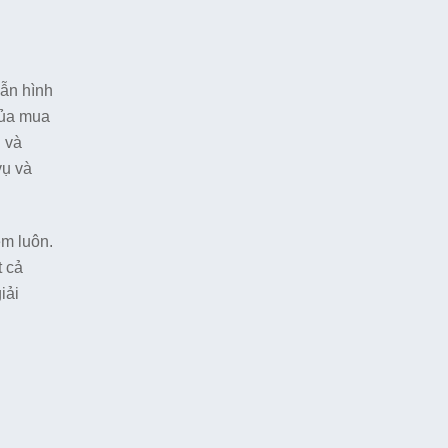
vẫn hình
của mua
 và
vụ và
ệm luôn.
t cả
iải