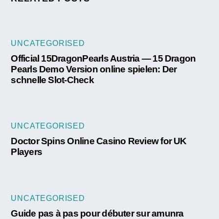
UNCATEGORISED
Official 15DragonPearls Austria — 15 Dragon
Pearls Demo Version online spielen: Der
schnelle Slot-Check
UNCATEGORISED
Doctor Spins Online Casino Review for UK
Players
UNCATEGORISED
Guide pas à pas pour débuter sur amunra