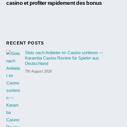
casino et profiter rapidement des bonus
RECENT POSTS
Slots nach Anbieter im Casino sortieren —
Karamba Casino Review für Spieler aus
Deutschland
7th August 2026