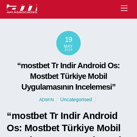
Skip
Men
to
content
19
MAY
2025
“mostbet Tr Indir Android Os:
Mostbet Türkiye Mobil
Uygulamasının Incelemesi”
Uncategorised
ADMIN
“mostbet Tr Indir Android
Os: Mostbet Türkiye Mobil