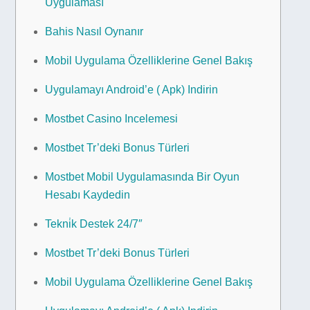
Uygulaması
Bahis Nasıl Oynanır
Mobil Uygulama Özelliklerine Genel Bakış
Uygulamayı Android’e ( Apk) Indirin
Mostbet Casino Incelemesi
Mostbet Tr’deki Bonus Türleri
Mostbet Mobil Uygulamasında Bir Oyun
Hesabı Kaydedin
Tekni̇k Destek 24/7″
Mostbet Tr’deki Bonus Türleri
Mobil Uygulama Özelliklerine Genel Bakış