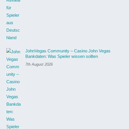
JohnVegas Community – Casino John Vegas
Bankdaten: Was Spieler wissen sollten
7th August 2026