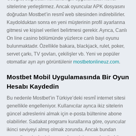
sitelerine yerleştirmez. Ancak oyuncular APK dosyasını
doğrudan Mostbet’in resmî web sitesinden indirebilirler.
Kaydolduktan sonra en yeni müşterinin profil ayarlarına
gitmesi ve kişisel verileri belirtmesi gerekir. Ayrıca, Canlı
On line casino bölümünde yüzlerce canlı bayi oyunu
bulunmaktadır. Özellikle bakara, blackjack, rulet, poker,
servet çarkı, TV şovları, çekilişler vb. Yeni ve popüler
otomatlar ayrı ayrı görüntülenir
mostbetonlineuz.com
.
Mostbet Mobil Uygulamasında Bir Oyun
Hesabı Kaydedin
Bu nedenle Mostbet’in Türkiye’deki resmî internet sitesi
genellikle engelleniyor. Kullanıcılar ayrıca ikiz sitelerin
güncel adreslerini almak için e-posta bültenine abone
olabilirler. Sadakat programı kurallarına göre, oyuncular
ikinci seviyeyi almış olmak zorunda. Ancak bundan