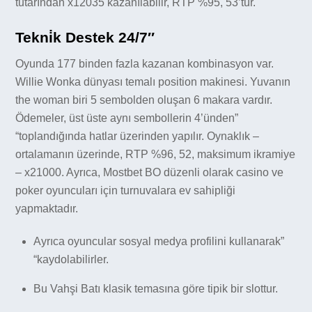
tutarından x12035 kazanılabilir, RTP %95, 53’tür.
Tekni̇k Destek 24/7″
Oyunda 177 binden fazla kazanan kombinasyon var.
Willie Wonka dünyası temalı position makinesi. Yuvanın
the woman biri 5 sembolden oluşan 6 makara vardır.
Ödemeler, üst üste aynı sembollerin 4’ünden”
“toplandığında hatlar üzerinden yapılır. Oynaklık –
ortalamanın üzerinde, RTP %96, 52, maksimum ikramiye
– x21000. Ayrıca, Mostbet BO düzenli olarak casino ve
poker oyuncuları için turnuvalara ev sahipliği
yapmaktadır.
Ayrıca oyuncular sosyal medya profilini kullanarak”
“kaydolabilirler.
Bu Vahşi Batı klasik temasına göre tipik bir slottur.