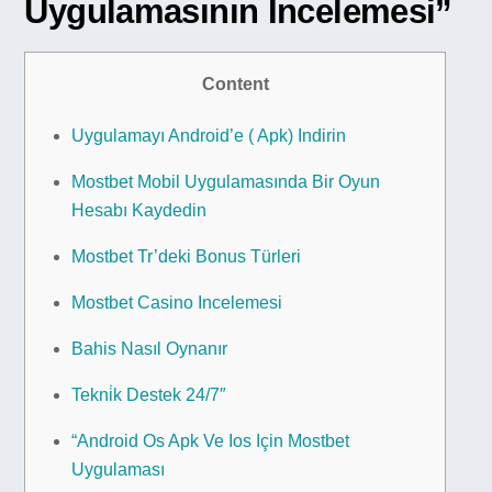
Uygulamasının Incelemesi”
Content
Uygulamayı Android’e ( Apk) Indirin
Mostbet Mobil Uygulamasında Bir Oyun
Hesabı Kaydedin
Mostbet Tr’deki Bonus Türleri
Mostbet Casino Incelemesi
Bahis Nasıl Oynanır
Tekni̇k Destek 24/7″
“Android Os Apk Ve Ios Için Mostbet
Uygulaması