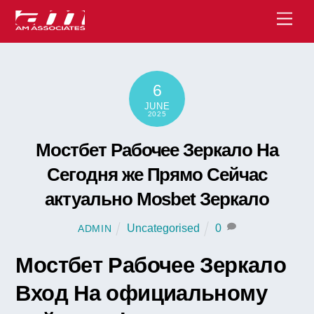
Skip
Men
to
content
6
JUNE
2025
Мостбет Рабочее Зеркало На
Сегодня же Прямо Сейчас
актуально Mosbet Зеркало
Uncategorised
0
ADMIN
Мостбет Рабочее Зеркало
Вход На официальному