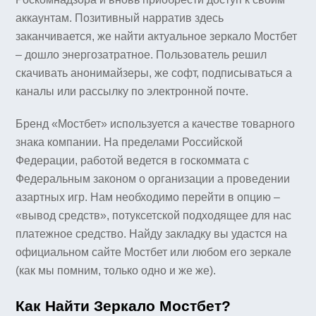
аккаунтам. Позитивный нарратив здесь
заканчивается, же найти актуальное зеркало Мостбет
– дошло энергозатратное. Пользователь решил
скачивать анонимайзеры, же софт, подписываться а
каналы или рассылку по электронной почте.
Бренд «Мостбет» используется а качестве товарного
знака компании. На пределами Российской
Федерации, работой ведется в госкоммата с
Федеральным законом о организации а проведении
азартных игр. Нам необходимо перейти в опцию –
«вывод средств», потуксетской подходящее для нас
платежное средство. Найду закладку вы удастся на
официальном сайте Мостбет или любом его зеркале
(как мы помним, только одно и же же).
Как Найти Зеркало Мостбет?