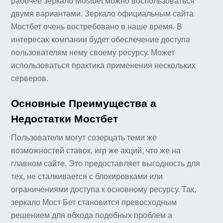
рабочее зеркало Мostbet можно воспользоваться
двумя вариантами. Зеркало официальным сайта
Мостбет очень востребовано в наше время. В
интересах компании будет обеспечение доступа
пользователям нему своему ресурсу. Может
использоваться практика применения нескольких
серверов.
Основные Преимущества а
Недостатки Мостбет
Пользователи могут созерцать теми же
возможностей ставок, игр же акций, что же на
главном сайте. Это предоставляет выгодность для
тех, не сталкивается с блокировками или
ограничениями доступа к основному ресурсу. Так,
зеркало Мост Бет становится превосходным
решением для обхода подобных проблем а