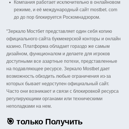
Компания работает исключительно в онлайновом
режиме, и её международный сайт mostbet. com
до до пор блокируется Роскомнадзором.
“Зеркало Мостбет представляет один себя копию
официального сайта букмекерской конторы и онлайн
казино. Платформа обладает гораздо же самым
дизайном, функционалом и делаете для игроков
доступными все азартные потехи, представленные
на подавляющее ресурсе. Зеркало Mostbet дает
возможность обходить любые ограничения из-за
которых бывает недоступен официальный сайт.
Часто они возникают и связи с блокировкой ресурса
регулирующими органами или техническими
неполадками на нем.
🎯 только Получить