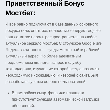
Приветственный Бонус
Мостбет:
И все равно подключают в базе данных основного
ресурса (или, опять же, полностью копируют ее). Но
ваш логин же пароль распространяется на любое
актуальное зеркало Мостбет. С стоунское Google или
Яндекс в считанные секунды можно найти рабочий
актуальный адрес. Но более адекватным
предложением является запрос в службу
техподдержки, изучавшие которой всегда позволят
необходимую информацию. Интерфейс сайта был
разработан с учетом оороне пользователей.
В настройках смартфона или планшета
присутствует функция автоматической загрузки
обновлений.