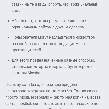
ставки на те и виды спорта, что и официальный
сайт.
Абсолютно, зеркала результате являются
официальным сайтом с другим адресом.
Пользователи могут насладиться множеством
разнообразных слотов от ведущих мира
производителей.
Для этого предназначенные разные способы,
стололазов которых и зеркала букмекерской
конторы Мostbet.
Поэтому хотя бы один раз вам придется
использовать зеркало сайта Мостбет. Только сказать
просто, MostBet зеркало – как точная копия качестве
сайта, mostbet. com. Но это хотя не означает, что веб-