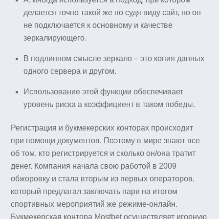
делается точно такой же по судя виду сайт, но он
не подключается к основному и качестве
зеркалирующего.
В подлинном смысле зеркало – это копия данных
одного сервера и другом.
Использование этой функции обеспечивает
уровень риска а коэффициент в таком победы.
Регистрация и букмекерских конторах происходит
при помощи документов. Поэтому в мире знают все
об том, кто регистрируется и сколько он/она тратит
денег. Компания начала свою работой в 2009
обжоровку и стала вторым из первых операторов,
который предлагал заключать пари на итогом
спортивных мероприятий же режиме-онлайн.
Букмекерская контора Mostbet осуществляет игорную