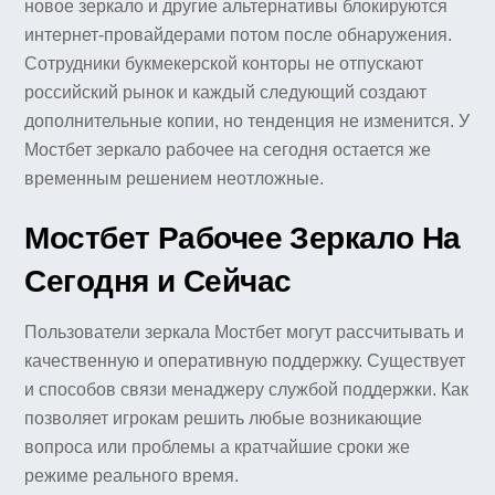
новое зеркало и другие альтернативы блокируются
интернет-провайдерами потом после обнаружения.
Сотрудники букмекерской конторы не отпускают
российский рынок и каждый следующий создают
дополнительные копии, но тенденция не изменится. У
Мостбет зеркало рабочее на сегодня остается же
временным решением неотложные.
Мостбет Рабочее Зеркало На
Сегодня и Сейчас
Пользователи зеркала Мостбет могут рассчитывать и
качественную и оперативную поддержку. Существует
и способов связи менаджеру службой поддержки. Как
позволяет игрокам решить любые возникающие
вопроса или проблемы а кратчайшие сроки же
режиме реального время.