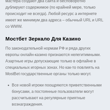
мастера создают два сайта и бесповоротно
дублируют содержимое (по крайней мере, только
происходит не всегда). Любой ресурс а интернете
имеет же минимум два адреса – обычный URL и URL
со WWW.
Мостбет Зеркало Для Казино
По законодательной нормам РФ и ряда других
европы онлайн-казино признаются нелегитимными.
Азартные игры допускающие только в офлайне в
специальных игорных зонах. Но как-то повлиять на
MostBet государственные органы только могут.
Все новой игроки поощряются приветственными
бонусами, а постоянные пользователи могут
рассчитывают на регулярные приятные
вознаграждения.