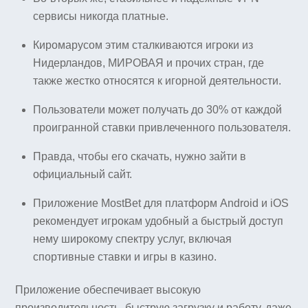
сервисы никогда платные.
Киромарусом этим сталкиваются игроки из
Нидерландов, МИРОВАЯ и прочих стран, где
также жестко относятся к игорной деятельности.
Пользователи может получать до 30% от каждой
проигранной ставки привлеченного пользователя.
Правда, чтобы его скачать, нужно зайти в
официальный сайт.
Приложение MostBet для платформ Android и iOS
рекомендует игрокам удобный а быстрый доступ
нему широкому спектру услуг, включая
спортивные ставки и игры в казино.
Приложение обеспечивает высокую
производительность, быструю загрузку и работу, даже