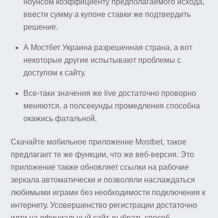
ноунсом коэффициенту предполагаемого исхода,
ввести сумму а купоне ставки же подтвердить
решение.
А Мостбет Украина разрешенная страна, а вот
некоторые другие испытывают проблемы с
доступом к сайту.
Все-таки значения же live достаточно проворно
меняются, а полсекунды промедления способна
окажись фатальной.
Скачайте мобильное приложение Mostbet, такое
предлагает те же функции, что же веб-версия. Это
приложение также обновляет ссылки на рабочие
зеркала автоматически и позволяли наслаждаться
любимыми играми без необходимости подключения к
интернету. Усовершенство регистрации достаточно
идти на официальный сайт, выбрать способ