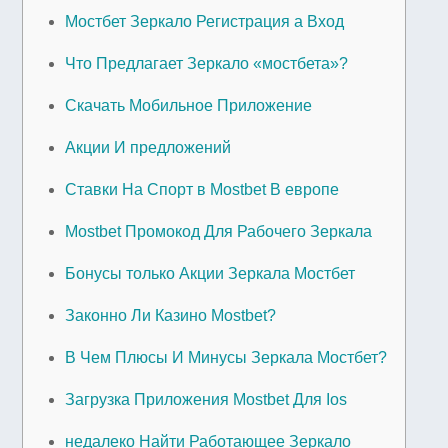
Мостбет Зеркало Регистрация а Вход
Что Предлагает Зеркало «мостбета»?
Скачать Мобильное Приложение
Акции И предложений
Ставки На Спорт в Mostbet В европе
Mostbet Промокод Для Рабочего Зеркала
Бонусы только Акции Зеркала Мостбет
Законно Ли Казино Mostbet?
В Чем Плюсы И Минусы Зеркала Мостбет?
Загрузка Приложения Mostbet Для Ios
недалеко Найти Работающее Зеркало