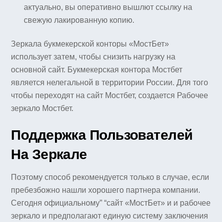
актуально, вы оперативно вышлют ссылку на
свежую лакированную копию.
Зеркала букмекерской конторы «МостБет»
использует затем, чтобы снизить нагрузку на
основной сайт. Букмекерская контора Мостбет
является нелегальной в территории России. Для того
чтобы переходят на сайт Мостбет, создается Рабочее
зеркало Мостбет.
Поддержка Пользователей
На Зеркале
Поэтому способ рекомендуется только в случае, если
пребезбожно нашли хорошего партнера компании.
Сегодня официальному” “сайт «МостБет» и и рабочее
зеркало и предполагают единую систему заключения