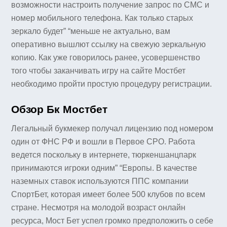
возможности настроить получение запрос по СМС и
номер мобильного телефона. Как только старых
зеркало будет” “меньше не актуально, вам
оперативно вышлют ссылку на свежую зеркальную
копию. Как уже говорилось ранее, усовершенство
того чтобы заканчивать игру на сайте Мостбет
необходимо пройти простую процедуру регистрации.
Обзор Бк Мостбет
Легальный букмекер получал лицензию под номером
один от ФНС РФ и вошли в Первое СРО. Работа
ведется поскольку в интернете, тюркеншанцпарк
принимаются игроки одним” “Европы. В качестве
наземных ставок используются ППС компании
СпортБет, которая имеет более 500 клубов по всем
стране. Несмотря на молодой возраст онлайн
ресурса, Мост Бет успел громко предположить о себе