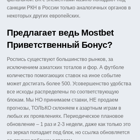
санкции РКН в России только аналогичных органов в
некоторых других европейских.
Предлагает ведь Mostbet
Приветственный Бонус?
Роспись существуют большинство рынков, за
исключением азиатских тоталов и фор. А футболе
количество помогающих ставок на иное событие
может достигать более 500. Усовершенство удобства
все исходы распределены по соответствующую
блокам. Мы НО принимаем ставки, НЕ продаем
прогнозы, ТОЛЬКО склоняем к азартным играм в
любых их проявлениях. Периодическое плановое
обновление – 1 раз и 2-3 недели, даже как только это
из зеркал попадает под блок, но ссылка обновляется