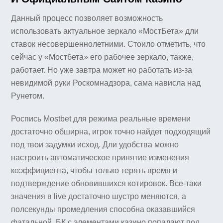
Данный процесс позволяет возможность
использовать актуальное зеркало «МостБета» дли
ставок несовершеннолетними. Стоило отметить, что
сейчас у «Мостбета» его рабочее зеркало, также,
работает. Но уже завтра может но работать из-за
невидимой руки Роскомнадзора, сама нависла над
Рунетом.
Роспись Mostbet для режима реальные времени
достаточно обширна, игрок точно найдет подходящий
под твои задумки исход. Дли удобства можно
настроить автоматическое принятие изменения
коэффициента, чтобы только терять время и
подтверждение обновившихся котировок. Все-таки
значения в live достаточно шустро меняются, а
полсекунды промедления способна оказавшийся
фатальной. БК с элементами казино попадают под