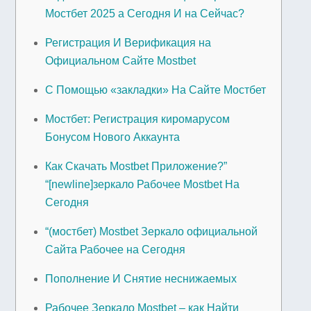
Мостбет 2025 а Сегодня И на Сейчас?
Регистрация И Верификация на
Официальном Сайте Mostbet
С Помощью «закладки» На Сайте Мостбет
Мостбет: Регистрация киромарусом
Бонусом Нового Аккаунта
Как Скачать Mostbet Приложение?”
“[newline]зеркало Рабочее Mostbet На
Сегодня
“(мостбет) Mostbet Зеркало официальной
Сайта Рабочее на Сегодня
Пополнение И Снятие неснижаемых
Рабочее Зеркало Mostbet – как Найти