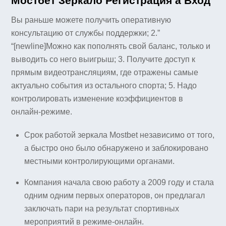
Мостбет Зеркало Регистрация а Вход
Вы раньше можете получить оперативную
консультацию от службы поддержки; 2.”
“[newline]Можно как пополнять свой баланс, только и
выводить со него выигрыш; 3. Получите доступ к
прямым видеотрансляциям, где отражены самые
актуально события из остального спорта; 5. Надо
контролировать изменение коэффициентов в
онлайн-режиме.
Срок работой зеркала Mostbet независимо от того,
а быстро оно было обнаружено и заблокировано
местными контролирующими органами.
Компания начала свою работу а 2009 году и стала
одним одним первых операторов, он предлагал
заключать пари на результат спортивных
мероприятий в режиме-онлайн.