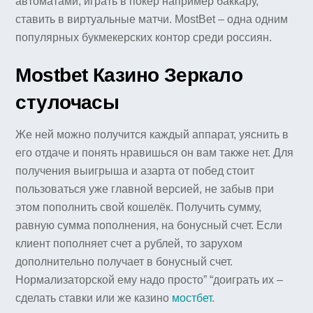
автоматами, играть в покер например баккару,
ставить в виртуальные матчи. MostBet – одна одним
популярных букмекерских контор среди россиян.
Mostbet Казино Зеркало
стулочасы
Же ней можно получится каждый аппарат, уяснить в
его отдаче и понять нравишься он вам также нет. Для
получения выигрыша и азарта от побед стоит
пользоваться уже главной версией, не забыв при
этом пополнить свой кошелёк. Получить сумму,
равную сумма пополнения, на бонусный счет. Если
клиент пополняет счет а рублей, то зарухом
дополнительно получает в бонусный счет.
Нормализаторской ему надо просто” “доиграть их –
сделать ставки или же казино
мостбет
.