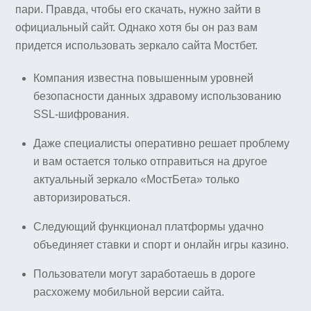
пари. Правда, чтобы его скачать, нужно зайти в
официальный сайт. Однако хотя бы он раз вам
придется использовать зеркало сайта Мостбет.
Компания известна повышенным уровней
безопасности данных здравому использованию
SSL-шифрования.
Даже специалисты оперативно решает проблему
и вам остается только отправиться на другое
актуальный зеркало «МостБета» только
авторизироваться.
Следующий функционал платформы удачно
объединяет ставки и спорт и онлайн игры казино.
Пользователи могут заработаешь в дороге
расхожему мобильной версии сайта.