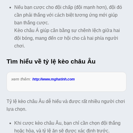
Nếu bạn cược cho đội chấp (đội mạnh hơn), đội đó
cần phải thắng với cách biệt tương ứng mới giúp
bạn thắng cược.
Kèo châu Á giúp cân bằng sự chênh lệch giữa hai
đội bóng, mang đến cơ hội cho cả hai phía người
chơi.
Tìm hiểu về tỷ lệ kèo châu Âu
xem thêm:
http://www.mghatinh.com
Tỷ lệ kèo châu Âu dễ hiểu và được rất nhiều người chơi
lựa chọn.
Khi cược kèo châu Âu, bạn chỉ cần chọn đội thắng
hoặc hòa, và tỷ lệ ăn sẽ được xác định trước.