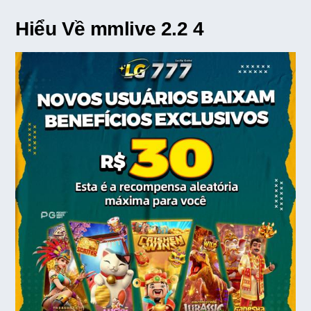
Hiểu Về mmlive 2.2 4