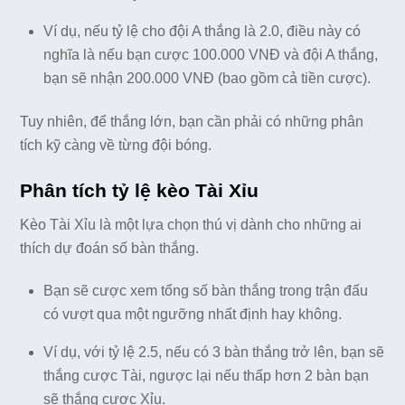
Ví dụ, nếu tỷ lệ cho đội A thắng là 2.0, điều này có
nghĩa là nếu bạn cược 100.000 VNĐ và đội A thắng,
bạn sẽ nhận 200.000 VNĐ (bao gồm cả tiền cược).
Tuy nhiên, để thắng lớn, bạn cần phải có những phân
tích kỹ càng về từng đội bóng.
Phân tích tỷ lệ kèo Tài Xỉu
Kèo Tài Xỉu là một lựa chọn thú vị dành cho những ai
thích dự đoán số bàn thắng.
Bạn sẽ cược xem tổng số bàn thắng trong trận đấu
có vượt qua một ngưỡng nhất định hay không.
Ví dụ, với tỷ lệ 2.5, nếu có 3 bàn thắng trở lên, bạn sẽ
thắng cược Tài, ngược lại nếu thấp hơn 2 bàn bạn
sẽ thắng cược Xỉu.