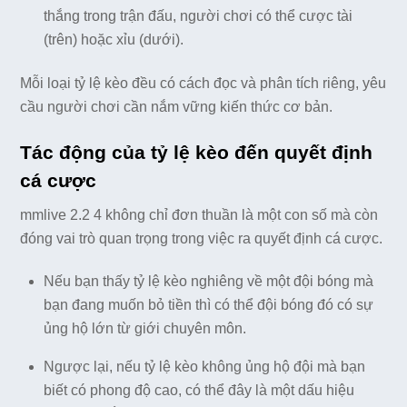
thắng trong trận đấu, người chơi có thể cược tài
(trên) hoặc xỉu (dưới).
Mỗi loại tỷ lệ kèo đều có cách đọc và phân tích riêng, yêu
cầu người chơi cần nắm vững kiến thức cơ bản.
Tác động của tỷ lệ kèo đến quyết định
cá cược
mmlive 2.2 4 không chỉ đơn thuần là một con số mà còn
đóng vai trò quan trọng trong việc ra quyết định cá cược.
Nếu bạn thấy tỷ lệ kèo nghiêng về một đội bóng mà
bạn đang muốn bỏ tiền thì có thể đội bóng đó có sự
ủng hộ lớn từ giới chuyên môn.
Ngược lại, nếu tỷ lệ kèo không ủng hộ đội mà bạn
biết có phong độ cao, có thể đây là một dấu hiệu