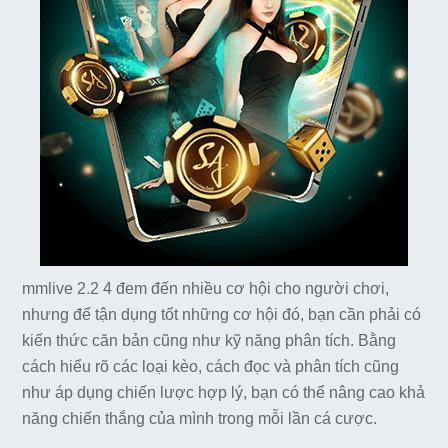
mmlive 2.2 4 đem đến nhiều cơ hội cho người chơi,
nhưng để tận dụng tốt những cơ hội đó, bạn cần phải có
kiến thức căn bản cũng như kỹ năng phân tích. Bằng
cách hiểu rõ các loại kèo, cách đọc và phân tích cũng
như áp dụng chiến lược hợp lý, bạn có thể nâng cao khả
năng chiến thắng của mình trong mỗi lần cá cược.