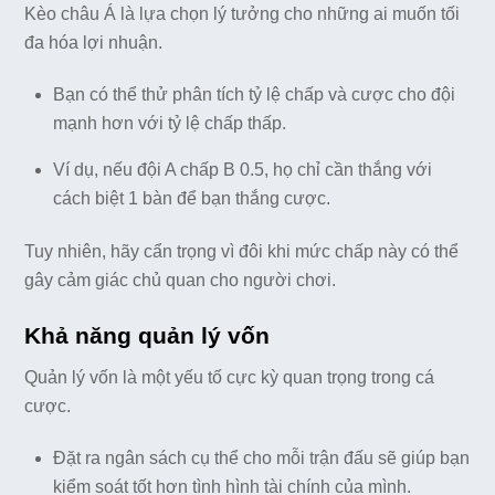
Kèo châu Á là lựa chọn lý tưởng cho những ai muốn tối
đa hóa lợi nhuận.
Bạn có thể thử phân tích tỷ lệ chấp và cược cho đội
mạnh hơn với tỷ lệ chấp thấp.
Ví dụ, nếu đội A chấp B 0.5, họ chỉ cần thắng với
cách biệt 1 bàn để bạn thắng cược.
Tuy nhiên, hãy cẩn trọng vì đôi khi mức chấp này có thể
gây cảm giác chủ quan cho người chơi.
Khả năng quản lý vốn
Quản lý vốn là một yếu tố cực kỳ quan trọng trong cá
cược.
Đặt ra ngân sách cụ thể cho mỗi trận đấu sẽ giúp bạn
kiểm soát tốt hơn tình hình tài chính của mình.