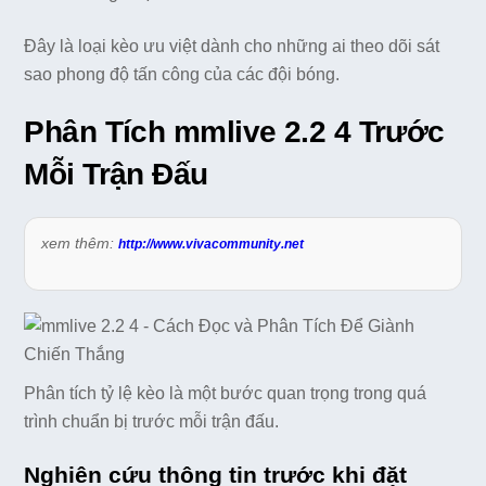
Đây là loại kèo ưu việt dành cho những ai theo dõi sát
sao phong độ tấn công của các đội bóng.
Phân Tích mmlive 2.2 4 Trước
Mỗi Trận Đấu
xem thêm:
http://www.vivacommunity.net
Phân tích tỷ lệ kèo là một bước quan trọng trong quá
trình chuẩn bị trước mỗi trận đấu.
Nghiên cứu thông tin trước khi đặt