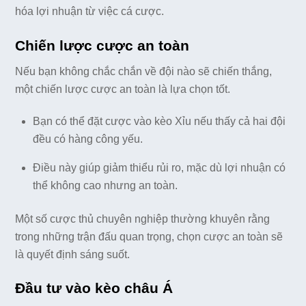
hóa lợi nhuận từ việc cá cược.
Chiến lược cược an toàn
Nếu bạn không chắc chắn về đội nào sẽ chiến thắng,
một chiến lược cược an toàn là lựa chọn tốt.
Bạn có thể đặt cược vào kèo Xỉu nếu thấy cả hai đội
đều có hàng công yếu.
Điều này giúp giảm thiểu rủi ro, mặc dù lợi nhuận có
thể không cao nhưng an toàn.
Một số cược thủ chuyên nghiệp thường khuyên rằng
trong những trận đấu quan trọng, chọn cược an toàn sẽ
là quyết định sáng suốt.
Đầu tư vào kèo châu Á