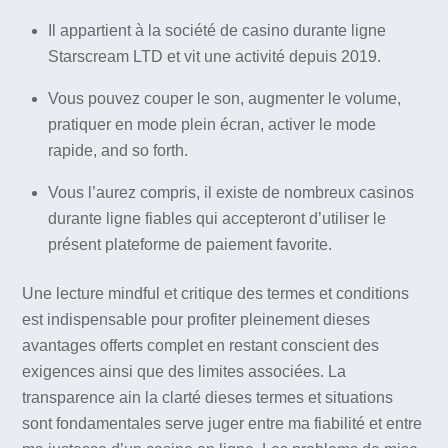
Il appartient à la société de casino durante ligne
Starscream LTD et vit une activité depuis 2019.
Vous pouvez couper le son, augmenter le volume,
pratiquer en mode plein écran, activer le mode
rapide, and so forth.
Vous l’aurez compris, il existe de nombreux casinos
durante ligne fiables qui accepteront d’utiliser le
présent plateforme de paiement favorite.
Une lecture mindful et critique des termes et conditions
est indispensable pour profiter pleinement dieses
avantages offerts complet en restant conscient des
exigences ainsi que des limites associées. La
transparence ain la clarté dieses termes et situations
sont fondamentales serve juger entre ma fiabilité et entre