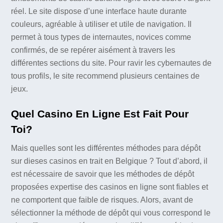
réel. Le site dispose d’une interface haute durante
couleurs, agréable à utiliser et utile de navigation. Il
permet à tous types de internautes, novices comme
confirmés, de se repérer aisément à travers les
différentes sections du site. Pour ravir les cybernautes de
tous profils, le site recommend plusieurs centaines de
jeux.
Quel Casino En Ligne Est Fait Pour
Toi?
Mais quelles sont les différentes méthodes para dépôt
sur dieses casinos en trait en Belgique ? Tout d’abord, il
est nécessaire de savoir que les méthodes de dépôt
proposées expertise des casinos en ligne sont fiables et
ne comportent que faible de risques. Alors, avant de
sélectionner la méthode de dépôt qui vous correspond le