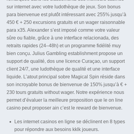
sur internet avec votre ludothèque de jeux. Son bonus
para bienvenue est plutôt intéressant avec 255% jusqu’à
450 € + 250 excursions gratuits et un wager raisonnable
para x35. Alexander s’est imposé comme votre valeur
sûre ou fiable, grâce à une interface relacionada, des
retraits rapides (24–48h) et un programme fidélité muy
bien conçu. Julius Gambling establishment propose un
support de qualité, dos une licence Curaçao, un support
client 24/7, une ludothèque de qualité et une interface
liquide. L’atout principal sobre Magical Spin réside dans
son incroyable bonus de bienvenue de 150% jusqu’à € +
230 tours gratuits without wager. Notre expérience nous
permet d’évaluer la meilleure proposition que le on line
casino peut proposer ain c’est le reward de bienvenue.
Les internet casinos en ligne se déclinent en 8 types
pour répondre aux besoins kklk joueurs.