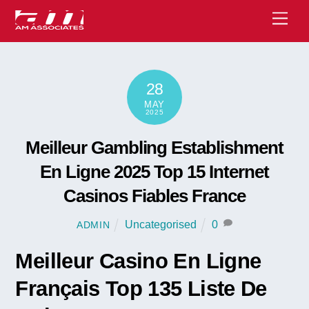
Skip
Men
to
content
28
MAY
2025
Meilleur Gambling Establishment
En Ligne 2025 Top 15 Internet
Casinos Fiables France
Uncategorised
0
ADMIN
Meilleur Casino En Ligne
Français Top 135 Liste De