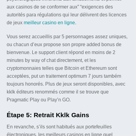
aux casinos de se conformer aux” “exigences des
autorités para régulations qui leur délivrent des licences
de jeux
meilleur casino en ligne
.
Vous serez accueillis par 5 personnages assez uniques,
ou chacun d’eux propose son propre added bonus de
bienvenue. Le support client répond en moins de 2
minutes by way of chat directement, et les
cryptomonnaies telles que Bitcoin et Ethereum sont
acceptées, put un traitement optimum 7 jours também
toujours honorés. Plus de jeux seront disponibles, avec
kklk éditeurs renommés comme il se trouve que
Pragmatic Play ou Play’n GO.
Étape 5: Retrait Kklk Gains
En revanche, s’ils sont habitués aux portefeuilles
électroniques, les meilleurs casinos en ligne quel