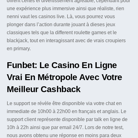
offrent certes el divertissement agréable, cependant pour
une expérience plus immersive ainsi que réaliste, rien
nenni vaut les casinos live. Là, vous pourrez vous
plonger dans l’action durante jouant à dieses jeux
classiques tels que la different roulette games et le
blackjack, tout en interagissant avec de vrais croupiers
en primary.
Funbet: Le Casino En Ligne
Vrai En Métropole Avec Votre
Meilleur Cashback
Le support se révèle être disponible via votre chat en
immediate de 10h00 à 22h00 en français et anglais. Le
Back
support client représente disponible par talk en ligne de
To
10h à 22h ainsi que par email 24/7. Lors de notre test,
Top
nous avons obtenu une réponse en moins para deux