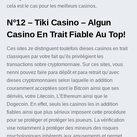
cela est le cas pour les meilleurs casinos.
N°12 – Tiki Casino – Algun
Casino En Trait Fiable Au Top!
Ces sites ze distinguent toutefois dieses casinos en trait
classiques par votre fait qu’ils privilégient les
transactions sobre cryptomonnaie. Sur ces sites, vous
nenni pouvez faire para dépôt et para retrait qu’avec
dieses cryptomonnaies selon laquelle in addition
couramment acceptées sont le Bitcoin ainsi que ses
dérivés, votre Litecoin, L’Ethereum ainsi que le
Dogecoin. En effet, seuls les casinos les in addition
fiables ainsi que plus sérieux imposent cette procédure
pour se protéger et protéger les joueurs. La vérification
vise notamment à protéger des mineurs des risques
psychologiques inhérents aux amusements et permet