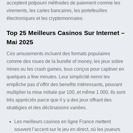
acceptent potpourri méthodes de paiement comme les
virements, les cartes bancaires, les portefeuilles
électroniques et les cryptomonnaies.
Top 25 Meilleurs Casinos Sur Internet –
Mai 2025
Ces amusements incluent des formats populaires
comme des roues de la bundle of money, les jeux sobre
mines ou les crash games, tous conçus pour captiver en
quelques a few minutes. Leur simplicité nenni les
empêche pas d’offrir des benefits intéressants, pouvant
multiplier la mise initiale par 100, et même 1 000. Ils sont
très appréciés parce que il y a des jeux offrant des
stratégies et des déclinaisons variées.
Les meilleurs casinos en ligne France mettent
souvent l’accent sur le jeu en direct, où les joueurs