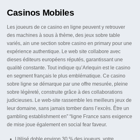
Casinos Mobiles
Les joueurs de ce casino en ligne peuvent y retrouver
des machines à sous à thème, des jeux sobre table
variés, ain une section sobre casino en primary pour une
expérience authentique. Le web site collabore avec
dieses éditeurs européens réputés, garantissant une
qualité constante. Tout indique qu’Arlequin est le casino
en segment français le plus emblématique. Ce casino
sobre ligne se démarque par une offre mesurée, pleine
sobre légèreté, construite grâce à des collaborations
judicieuses. Le web-site rassemble les meilleurs jeux de
leur domaine, sans jamais tomber dans l’excès. Être un
gambling establishment en” “ligne France sans exigence
de mise joue également en social fear faveur.
Utilisé doble environ 30 % des joueurs, votre