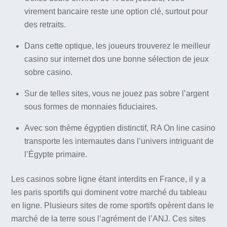
virement bancaire reste une option clé, surtout pour
des retraits.
Dans cette optique, les joueurs trouverez le meilleur
casino sur internet dos une bonne sélection de jeux
sobre casino.
Sur de telles sites, vous ne jouez pas sobre l’argent
sous formes de monnaies fiduciaires.
Avec son thème égyptien distinctif, RA On line casino
transporte les internautes dans l’univers intriguant de
l’Égypte primaire.
Les casinos sobre ligne étant interdits en France, il y a
les paris sportifs qui dominent votre marché du tableau
en ligne. Plusieurs sites de rome sportifs opèrent dans le
marché de la terre sous l’agrément de l’ANJ. Ces sites