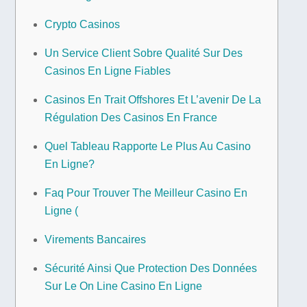
Crypto Casinos
Un Service Client Sobre Qualité Sur Des
Casinos En Ligne Fiables
Casinos En Trait Offshores Et L’avenir De La
Régulation Des Casinos En France
Quel Tableau Rapporte Le Plus Au Casino
En Ligne?
Faq Pour Trouver The Meilleur Casino En
Ligne (
Virements Bancaires
Sécurité Ainsi Que Protection Des Données
Sur Le On Line Casino En Ligne