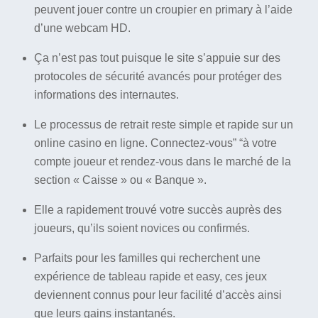
peuvent jouer contre un croupier en primary à l’aide
d’une webcam HD.
Ça n’est pas tout puisque le site s’appuie sur des
protocoles de sécurité avancés pour protéger des
informations des internautes.
Le processus de retrait reste simple et rapide sur un
online casino en ligne. Connectez-vous” “à votre
compte joueur et rendez-vous dans le marché de la
section « Caisse » ou « Banque ».
Elle a rapidement trouvé votre succès auprès des
joueurs, qu’ils soient novices ou confirmés.
Parfaits pour les familles qui recherchent une
expérience de tableau rapide et easy, ces jeux
deviennent connus pour leur facilité d’accès ainsi
que leurs gains instantanés.