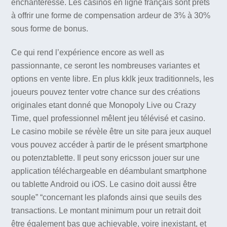
enchanteresse. Les casinos en ligne français sont prêts
à offrir une forme de compensation ardeur de 3% à 30%
sous forme de bonus.
Ce qui rend l’expérience encore as well as
passionnante, ce seront les nombreuses variantes et
options en vente libre. En plus kklk jeux traditionnels, les
joueurs pouvez tenter votre chance sur des créations
originales etant donné que Monopoly Live ou Crazy
Time, quel professionnel mêlent jeu télévisé et casino.
Le casino mobile se révèle être un site para jeux auquel
vous pouvez accéder à partir de le présent smartphone
ou potenztablette. Il peut sony ericsson jouer sur une
application téléchargeable en déambulant smartphone
ou tablette Android ou iOS. Le casino doit aussi être
souple” “concernant les plafonds ainsi que seuils des
transactions. Le montant minimum pour un retrait doit
être également bas que achievable, voire inexistant, et