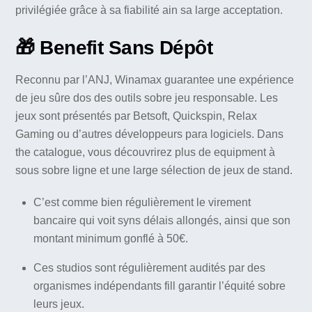
privilégiée grâce à sa fiabilité ain sa large acceptation.
🎁 Benefit Sans Dépôt
Reconnu par l’ANJ, Winamax guarantee une expérience
de jeu sûre dos des outils sobre jeu responsable. Les
jeux sont présentés par Betsoft, Quickspin, Relax
Gaming ou d’autres développeurs para logiciels. Dans
the catalogue, vous découvrirez plus de equipment à
sous sobre ligne et une large sélection de jeux de stand.
C’est comme bien régulièrement le virement
bancaire qui voit syns délais allongés, ainsi que son
montant minimum gonflé à 50€.
Ces studios sont régulièrement audités par des
organismes indépendants fill garantir l’équité sobre
leurs jeux.