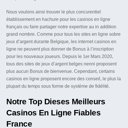
Nous voulons ainsi trouver le plus concurentiel
établissement en hachure pour les casinos en ligne
français ou faire partager notre expertise au in addition
grand nombre. Comme pour tous les sites en ligne sobre
jeux d’argent durante Belgique, les internet casinos en
ligne ne peuvent plus donner de Bonus à l’inscription
pour les nouveaux joueurs. Depuis le 1er Mars 2020,
tous des sites de jeux d’argent belges nenni proposent
plus aucun Bonus de bienvenue. Cependant, certains
casinos en ligne proposent encore des conseil, le plus la
plupart du temps sous forme de système de fidélité.
Notre Top Dieses Meilleurs
Casinos En Ligne Fiables
France