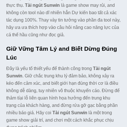
thực thụ.
Tài ngút Sunwin
là game show may rủi, and
không còn tool nào dĩ nhiên hẳn Dự kiến bao tất cả xác
tác dụng 100%. Thay vày tin tưởng vào phần đa tool này,
hãy ưa ưa thích hợp vào câu hỏi nâng cao năng lực của
cá thể hầu cũng như đọc giả.
Giữ Vững Tâm Lý and Biết Dừng Đúng
Lúc
Đây là yếu tố thiết yếu để thành công trong
Tài ngút
Sunwin
. Giữ chắc trung khu lý đảm bảo, không xảy ra
kéo đến cảm xúc, and biết giới hạn đúng thời cơ là điều
không dễ dàng, tuy nhiên vô thuộc khuyến cáo. Đừng để
thảm tíại lỗ liên quan hình họa hưởng đến trung khu
trạng của khách hàng, and đừng rứa gỡ gạc bằng phần
nhiều báo giá. Hãy coi
Tài ngút Sunwin
là một trong
game show giải trí, and chơi một cách khắc phục chịu