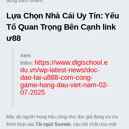
đựng trách nhiệm.
Lựa Chọn Nhà Cái Uy Tín: Yếu
Tố Quan Trọng Bên Cạnh link
ư88
Xem
https://www.digischool.e
thêm:
du.vn/wp-latest-news/doc-
dao-tai-u888-com-cong-
game-hang-dau-viet-nam-02-
07-2025
Mặc dù người trong hầu cũng như đọc giả đang ưa ưa
thích hợp vào
Tài ngút Sunwin
, câu hỏi chắt chiu một