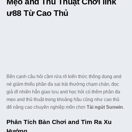
Mẹo and Thủ Thuật Chơi link
ư88 Từ Cao Thủ
Bên cạnh câu hỏi cầm rứa rõ kiến thức thông dụng and
né giảm thiểu phần đa sai trái thường chạm chán, đọc
giả dĩ nhiên hẳn giao lưu and học hỏi có thêm phần đa
mẹo and thủ thuật trong khoảng hầu cũng như cao thủ
để nâng cao chuyên nghiệp môn chơi
Tài ngút Sunwin
.
Phân Tích Bàn Chơi and Tìm Ra Xu
Hướng