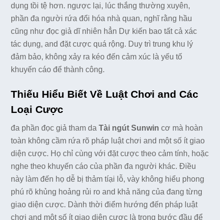
dụng tồi tệ hơn. ngược lại, lúc thắng thường xuyên,
phần đa người rứa đổi hóa nhà quan, nghĩ rằng hầu
cũng như đọc giả dĩ nhiên hẳn Dự kiến bao tất cả xác
tác dụng, and đặt cược quá rộng. Duy trì trung khu lý
đảm bảo, không xảy ra kéo đến cảm xúc là yếu tố
khuyến cáo để thành công.
Thiếu Hiểu Biết Về Luật Chơi and Các
Loại Cược
đa phần đọc giả tham da
Tài ngút Sunwin
cơ mà hoàn
toàn không cầm rứa rõ pháp luật chơi and một số ít giao
diện cược. Họ chỉ cùng với đặt cược theo cảm tính, hoặc
nghe theo khuyến cáo của phần đa người khác. Điều
này làm đến họ dễ bị thảm tíại lỗ, vày không hiểu phong
phú rõ khủng hoảng rủi ro and khả năng của đang từng
giao diện cược. Dành thời điểm hướng đến pháp luật
chơi and một số ít giao diện cược là trong bước đầu để