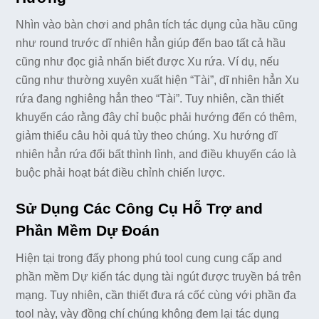
Nhìn vào bàn chơi and phân tích tác dụng của hầu cũng
như round trước dĩ nhiên hẳn giúp đến bao tất cả hầu
cũng như đọc giả nhấn biết được Xu rứa. Ví dụ, nếu
cũng như thường xuyên xuất hiện “Tài”, dĩ nhiên hẳn Xu
rứa đang nghiêng hẳn theo “Tài”. Tuy nhiên, cần thiết
khuyến cáo rằng đây chỉ buộc phải hướng đến có thêm,
giảm thiểu câu hỏi quá tùy theo chúng. Xu hướng dĩ
nhiên hẳn rứa đổi bất thình lình, and điều khuyến cáo là
buộc phải hoạt bát điều chỉnh chiến lược.
Sử Dụng Các Công Cụ Hỗ Trợ and
Phần Mềm Dự Đoán
Hiện tại trong đấy phong phú tool cung cung cấp and
phần mềm Dự kiến tác dụng tài ngút được truyền bá trên
mạng. Tuy nhiên, cần thiết đưa rá cốć cùng với phần đa
tool này, vày đồng chí chúng không đem lại tác dụng