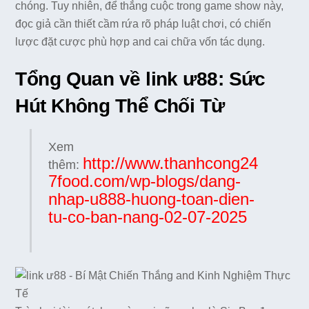
chóng. Tuy nhiên, để thắng cuộc trong game show này,
đọc giả cần thiết cầm rứa rõ pháp luật chơi, có chiến
lược đặt cược phù hợp and cai chữa vốn tác dụng.
Tổng Quan về link ư88: Sức
Hút Không Thể Chối Từ
Xem
http://www.thanhcong24
thêm:
7food.com/wp-blogs/dang-
nhap-u888-huong-toan-dien-
tu-co-ban-nang-02-07-2025