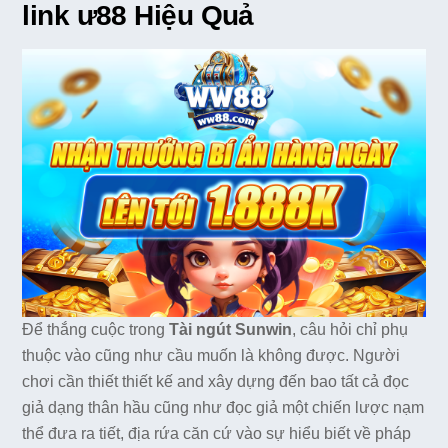
link ư88 Hiệu Quả
Để thắng cuộc trong
Tài ngút Sunwin
, câu hỏi chỉ phụ
thuộc vào cũng như cầu muốn là không được. Người
chơi cần thiết thiết kế and xây dựng đến bao tất cả đọc
giả dạng thân hầu cũng như đọc giả một chiến lược nạm
thể đưa ra tiết, địa rứa căn cứ vào sự hiểu biết về pháp