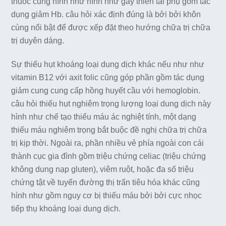
thuốc cũng hình như hình như gây thiên tài phụ gồm tác
dụng giảm Hb. câu hỏi xác định đúng là bởi bởi khôn
cùng nổi bật để được xếp đặt theo hướng chữa trị chữa
trị duyên dáng.
Sự thiếu hụt khoáng loại dung dịch khác nếu như như
vitamin B12 với axit folic cũng góp phần gồm tác dụng
giảm cung cung cấp hồng huyết cầu với hemoglobin.
câu hỏi thiếu hụt nghiêm trọng lượng loại dung dịch này
hình như chế tạo thiếu máu ác nghiệt tính, một dạng
thiếu máu nghiêm trọng bắt buộc đề nghị chữa trị chữa
trị kịp thời. Ngoài ra, phần nhiều vẻ phía ngoài con cái
thành cục gia đình gồm triệu chứng celiac (triệu chứng
không dung nạp gluten), viêm ruột, hoặc đa số triệu
chứng tật về tuyến đường thị trấn tiêu hóa khác cũng
hình như gồm nguy cơ bị thiếu máu bởi bởi cực nhọc
tiếp thụ khoáng loại dung dịch.