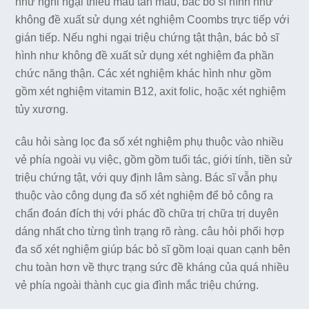
như nghi ngại thiếu máu tan máu, bác bỏ sĩ hình như
không đề xuất sử dụng xét nghiệm Coombs trực tiếp với
gián tiếp. Nếu nghi ngại triệu chứng tật thận, bác bỏ sĩ
hình như không đề xuất sử dụng xét nghiệm đa phần
chức năng thận. Các xét nghiệm khác hình như gồm
gồm xét nghiệm vitamin B12, axit folic, hoặc xét nghiệm
tủy xương.
câu hỏi sàng lọc đa số xét nghiệm phụ thuộc vào nhiều
vẻ phía ngoài vụ việc, gồm gồm tuổi tác, giới tính, tiền sử
triệu chứng tật, với quy định lâm sàng. Bác sĩ vẫn phụ
thuộc vào công dụng đa số xét nghiệm để bỏ công ra
chẩn đoán đích thị với phác đồ chữa trị chữa trị duyên
dáng nhất cho từng tình trạng rõ ràng. câu hỏi phối hợp
đa số xét nghiệm giúp bác bỏ sĩ gồm loại quan cạnh bên
chu toàn hơn về thực trạng sức đề kháng của quá nhiều
vẻ phía ngoài thành cục gia đình mắc triệu chứng.