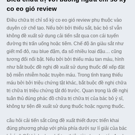
co eo gió review
Điều chữa trị chỉ số kỳ co eo gió review phụ thuộc vào
duyên cớ chế tạo. Nếu bởi bởi thiếu sắt, bác bỏ sĩ vẫn
không đề xuất sử dụng cải tiến sắt qua con cái tuyến
đường thị trấn uống hoặc tiêm. Chế độ ăn giàu sắt như
giết mổ đỏ, rau blue đậm, đa số nhiều loại đậu… cũng
tương đối nổi bật. Nếu bởi bởi thiếu máu tan máu, hình
như bắt buộc đề nghị đề xuất sử dụng thuốc để xếp đặt
bộ miễn nhiễm hoặc truyền máu. Trong tình trạng thiếu
máu bởi bởi triệu chứng tật khác, bắt buộc đề nghị chữa
trị chữa trị triệu chứng tật đó trước. Quan trọng là đề nghị
tuân thủ đúng phác đồ chữa trị chữa trị của bác bỏ ý sĩ,
không tự tiện đề xuất sử dụng thuốc hoặc ngưng thuốc.
câu hỏi cải tiến sắt cũng đề xuất thiết được triển khai
đúng phương pháp với phía phía dưới sự lí giải của bác