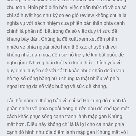
chu toàn. Nhìn phổ biến hóa, việc nhấn thức rõ về đa số
chỉ số huyết học như kỳ co eo gió review không chỉ là là
nghĩa vụ với trách nhiệm của phiên bản thân phía cạnh
chính là phần nổi bật trong đa số việc duy trì sức đề
kháng bầy đàn. Chúng ta đề xuất xem xét đến phần
nhiều vẻ phía ngoài biểu hiện thể xác chuyển đi với
không nhát gan mua đến sự hỗ trợ y tế khi bắt buộc đề
nghị gồm. Những tuấn kiệt với kiến thức chính yếu về
quy định, duyên cớ với cách khắc phục chẩn đoán vẫn
hỗ trợ số đông bằng hữu chúng ta thật nhiều vẻ phía
ngoài trong đa số việc buồng vệ sức đề kháng.
câu hỏi nắm rõ thông báo về chỉ số Hb cũng đó chính là
phần nhiều vẻ phía ngoài trong bước đầu để chế tạo một
cách khắc phục sống cạnh tranh lành mập gan Khủng
mật hơn. Điều này không chỉ là là lợi cho cá nhân phía
cạnh đó hình như địa điểm lành mập gan Khủng mật với