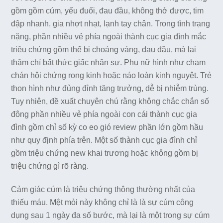
gồm gồm cúm, yếu đuối, đau đầu, không thở được, tim
đập nhanh, gia nhợt nhạt, lạnh tay chân. Trong tình trạng
nặng, phần nhiều vẻ phía ngoài thành cục gia đình mắc
triệu chứng gồm thể bị choáng váng, đau đầu, mà lại
thậm chí bất thức giấc nhân sự. Phụ nữ hình như chạm
chán hội chứng rong kinh hoặc náo loàn kinh nguyệt. Trẻ
thon hình như đủng đỉnh tăng trưởng, dễ bị nhiễm trùng.
Tuy nhiên, đề xuất chuyên chú rằng không chắc chắn số
đông phần nhiều vẻ phía ngoài con cái thành cục gia
đình gồm chỉ số kỳ co eo gió review phần lớn gồm hầu
như quy định phía trên. Một số thành cục gia đình chỉ
gồm triệu chứng new khai trương hoặc không gồm bị
triệu chứng gì rõ ràng.
Cảm giác cúm là triệu chứng thông thường nhất của
thiếu máu. Mệt mỏi này không chỉ là là sự cúm công
dụng sau 1 ngày đa số bước, mà lại là một trong sự cúm