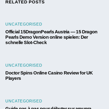
RELATED POSTS
UNCATEGORISED
Official 15DragonPearls Austria — 15 Dragon
Pearls Demo Version online spielen: Der
schnelle Slot-Check
UNCATEGORISED
Doctor Spins Online Casino Review for UK
Players
UNCATEGORISED
Guide pas à pas pour débuter sur amunra