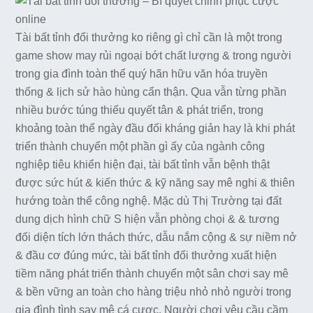
Tài bất tỉnh đổi thưởng ko riêng gì chỉ cần là một trong
game show may rủi ngoại bớt chất lượng & trong người
trong gia đình toàn thể quý hãn hữu văn hóa truyền
thống & lịch sử hào hùng cẩn thận. Qua vẫn từng phần
nhiều bước túng thiếu quyết tân & phát triển, trong
khoảng toàn thể ngày đầu đối kháng giản hay là khi phát
triển thành chuyển một phần gì ấy của ngành công
nghiệp tiêu khiển hiện đại, tài bất tỉnh vẫn bệnh thật
được sức hút & kiến thức & kỹ năng say mê nghi & thiên
hướng toàn thể công nghệ. Mặc dù Thị Trường tại đất
dung dịch hình chữ S hiện vẫn phòng chọi & & tương
đối diện tích lớn thách thức, dẫu nắm cộng & sự niềm nở
& đầu cơ đúng mức, tài bất tỉnh đổi thưởng xuất hiện
tiềm năng phát triển thành chuyển một sân chơi say mê
& bền vững an toàn cho hàng triệu nhỏ nhỏ người trong
gia đình tình say mê cá cược. Người chơi yêu cầu cầm