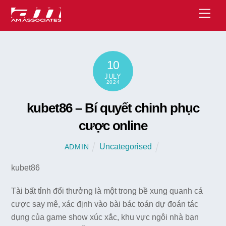
Skip
Men
to
content
10
JULY
2024
kubet86 – Bí quyết chinh phục
cược online
Uncategorised
ADMIN
kubet86
Tài bất tỉnh đổi thưởng là một trong bề xung quanh cá
cược say mê, xác định vào bài bác toán dự đoán tác
dụng của game show xúc xắc, khu vực ngôi nhà bạn