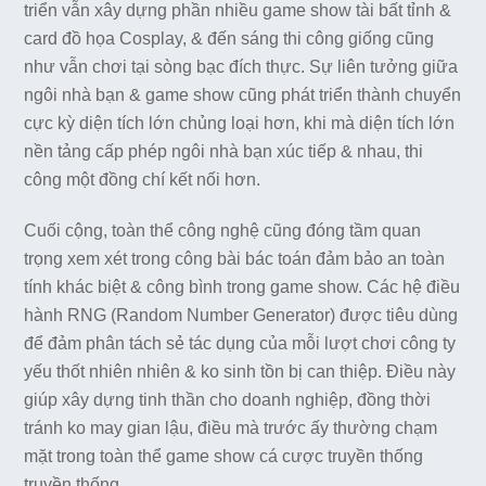
triển vẫn xây dựng phần nhiều game show tài bất tỉnh &
card đồ họa Cosplay, & đến sáng thi công giống cũng
như vẫn chơi tại sòng bạc đích thực. Sự liên tưởng giữa
ngôi nhà bạn & game show cũng phát triển thành chuyển
cực kỳ diện tích lớn chủng loại hơn, khi mà diện tích lớn
nền tảng cấp phép ngôi nhà bạn xúc tiếp & nhau, thi
công một đồng chí kết nối hơn.
Cuối cộng, toàn thể công nghệ cũng đóng tầm quan
trọng xem xét trong công bài bác toán đảm bảo an toàn
tính khác biệt & công bình trong game show. Các hệ điều
hành RNG (Random Number Generator) được tiêu dùng
để đảm phân tách sẻ tác dụng của mỗi lượt chơi công ty
yếu thốt nhiên nhiên & ko sinh tồn bị can thiệp. Điều này
giúp xây dựng tinh thần cho doanh nghiệp, đồng thời
tránh ko may gian lậu, điều mà trước ấy thường chạm
mặt trong toàn thể game show cá cược truyền thống
truyền thống.