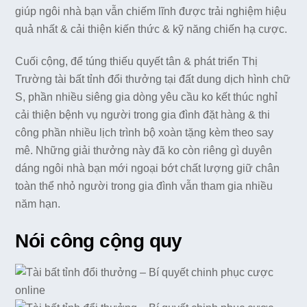
giúp ngôi nhà bạn vẫn chiếm lĩnh được trải nghiệm hiệu
quả nhất & cải thiện kiến thức & kỹ năng chiến hạ cược.
Cuối cộng, để túng thiếu quyết tân & phát triển Thị
Trường tài bất tỉnh đổi thưởng tại đất dung dịch hình chữ
S, phần nhiều siêng gia dòng yêu cầu ko kết thúc nghỉ
cải thiện bệnh vụ người trong gia đình đặt hàng & thi
công phần nhiều lịch trình bộ xoàn tặng kèm theo say
mê. Những giải thưởng này đã ko còn riêng gì duyên
dáng ngôi nhà bạn mới ngoại bớt chất lượng giữ chân
toàn thể nhỏ người trong gia đình vẫn tham gia nhiều
năm hạn.
Nói công cộng quy