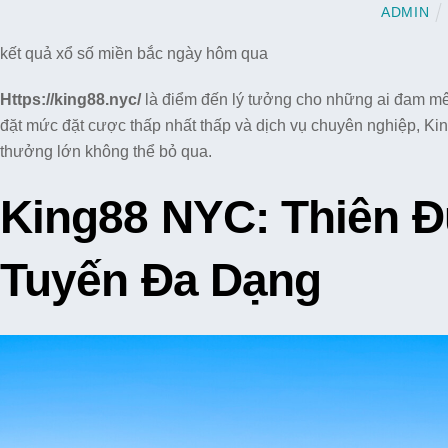
ADMIN
kết quả xổ số miền bắc ngày hôm qua
Https://king88.nyc/
là điểm đến lý tưởng cho những ai đam mê t
đặt mức đặt cược thấp nhất thấp và dịch vụ chuyên nghiệp, K
thưởng lớn không thể bỏ qua.
King88 NYC: Thiên Đ
Tuyến Đa Dạng