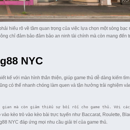
à phải hiểu rõ về tầm quan trọng của việc lựa chọn một sòng bạ
không chỉ đảm bảo đảm bảo an ninh tài chính mà còn mang đến t
ng88 NYC
t kế với màn hình thân thiện, giúp game thủ dễ dàng kiếm tìm
cũng có thể nhanh chóng làm quen và tận hưởng trải nghiệm và
 vào kèo trò vào kèo bài trực tuyến như Baccarat, Roulette, Bla
g88 NYC đáp ứng mọi nhu cầu giải trí của game thủ.