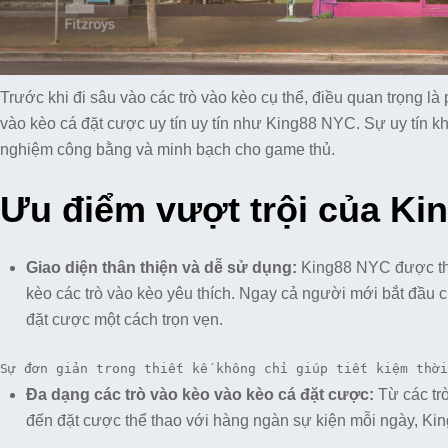
Trước khi đi sâu vào các trò vào kèo cụ thể, điều quan trọng l
vào kèo cá đặt cược uy tín uy tín như King88 NYC. Sự uy tín 
nghiệm công bằng và minh bạch cho game thủ.
Ưu điểm vượt trội của Ki
Giao diện thân thiện và dễ sử dụng:
King88 NYC được thiế
kèo các trò vào kèo yêu thích. Ngay cả người mới bắt đầu 
đặt cược một cách trọn vẹn.
Đa dạng các trò vào kèo vào kèo cá đặt cược:
Từ các trò
đến đặt cược thể thao với hàng ngàn sự kiện mỗi ngày, Kin