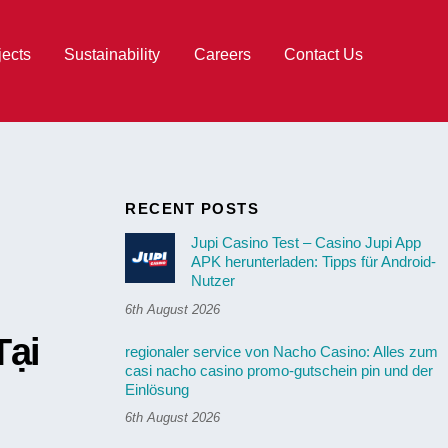
jects
Sustainability
Careers
Contact Us
RECENT POSTS
Jupi Casino Test – Casino Jupi App
APK herunterladen: Tipps für Android-
Nutzer
6th August 2026
Tại
regionaler service von Nacho Casino: Alles zum
casi nacho casino promo-gutschein pin und der
Einlösung
6th August 2026