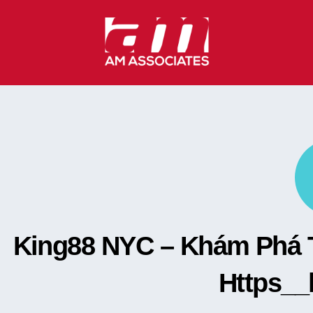
Skip
to
content
King88 NYC – Khám Phá Th
Https__