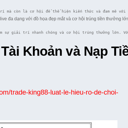
ive đa dạng với đồ họa đẹp mắt và cơ hội trúng tiền thưởng lớn
Tài Khoản và Nạp Ti
om/trade-king88-luat-le-hieu-ro-de-choi-