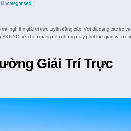
Uncategorised
rải nghiệm giải trí trực tuyến đẳng cấp. Với đa dạng các trò và
ing88 NYC hứa hẹn mang đến những giây phút thư giãn và cơ hộ
ường Giải Trí Trực