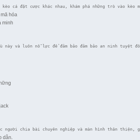
 mã hóa
à minh
những
jack
p dẫn.