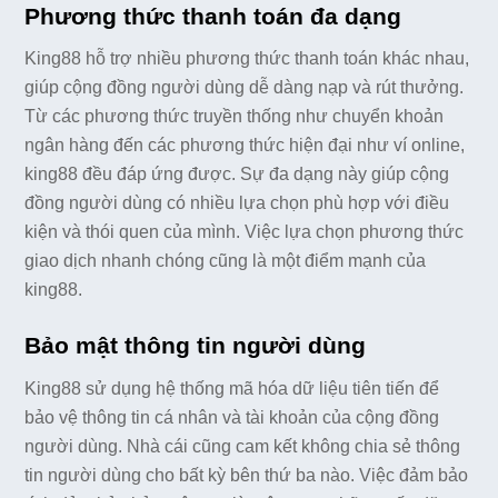
Phương thức thanh toán đa dạng
King88 hỗ trợ nhiều phương thức thanh toán khác nhau,
giúp cộng đồng người dùng dễ dàng nạp và rút thưởng.
Từ các phương thức truyền thống như chuyển khoản
ngân hàng đến các phương thức hiện đại như ví online,
king88 đều đáp ứng được. Sự đa dạng này giúp cộng
đồng người dùng có nhiều lựa chọn phù hợp với điều
kiện và thói quen của mình. Việc lựa chọn phương thức
giao dịch nhanh chóng cũng là một điểm mạnh của
king88.
Bảo mật thông tin người dùng
King88 sử dụng hệ thống mã hóa dữ liệu tiên tiến để
bảo vệ thông tin cá nhân và tài khoản của cộng đồng
người dùng. Nhà cái cũng cam kết không chia sẻ thông
tin người dùng cho bất kỳ bên thứ ba nào. Việc đảm bảo