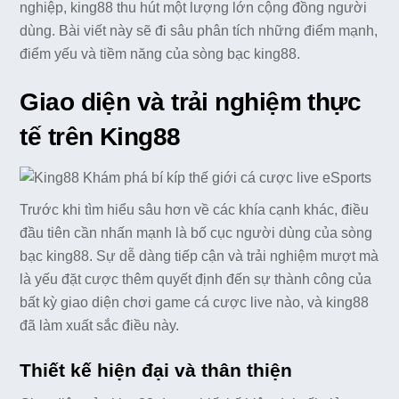
nghiệp, king88 thu hút một lượng lớn cộng đồng người
dùng. Bài viết này sẽ đi sâu phân tích những điểm mạnh,
điểm yếu và tiềm năng của sòng bạc king88.
Giao diện và trải nghiệm thực
tế trên King88
Trước khi tìm hiểu sâu hơn về các khía cạnh khác, điều
đầu tiên cần nhấn mạnh là bố cục người dùng của sòng
bạc king88. Sự dễ dàng tiếp cận và trải nghiệm mượt mà
là yếu đặt cược thêm quyết định đến sự thành công của
bất kỳ giao diện chơi game cá cược live nào, và king88
đã làm xuất sắc điều này.
Thiết kế hiện đại và thân thiện