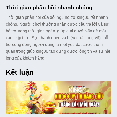
Thời gian phản hồi nhanh chóng
Thời gian phản hồi của đội ngũ hỗ trợ king88 rất nhanh
chóng. Người chơi thường nhận được câu trả lời và sự
hỗ trợ trong thời gian ngắn, giúp giải quyết vấn đề một
cách kịp thời. Sự nhanh nhẹn và hiệu quả trong việc hỗ
trợ cộng đồng người dùng là một yếu đặt cược thêm
quan trọng giúp king88 tạo dựng được lòng tin và sự hài
lòng của khách hàng.
Kết luận