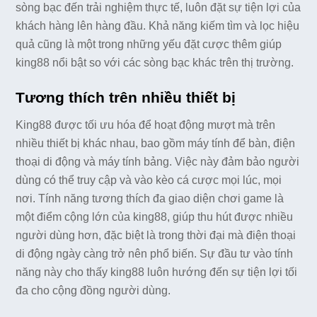
sòng bạc đến trải nghiệm thực tế, luôn đặt sự tiện lợi của
khách hàng lên hàng đầu. Khả năng kiếm tìm và lọc hiệu
quả cũng là một trong những yếu đặt cược thêm giúp
king88 nổi bật so với các sòng bạc khác trên thị trường.
Tương thích trên nhiều thiết bị
King88 được tối ưu hóa để hoạt động mượt mà trên
nhiều thiết bị khác nhau, bao gồm máy tính để bàn, điện
thoại di động và máy tính bảng. Việc này đảm bảo người
dùng có thể truy cập và vào kèo cá cược mọi lúc, mọi
nơi. Tính năng tương thích đa giao diện chơi game là
một điểm cộng lớn của king88, giúp thu hút được nhiều
người dùng hơn, đặc biệt là trong thời đại mà điện thoại
di động ngày càng trở nên phổ biến. Sự đầu tư vào tính
năng này cho thấy king88 luôn hướng đến sự tiện lợi tối
đa cho cộng đồng người dùng.