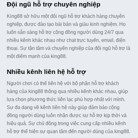
Đội ngũ hỗ trợ chuyên nghiệp
King88 sở hữu một đội ngũ hỗ trợ khách hàng chuyên
nghiệp, được đào tạo bài bản và giàu kinh nghiệm. Họ
luôn sẵn sàng hỗ trợ cộng đồng người dùng 24/7 qua
nhiều kênh khác nhau như chat trực tuyến, email, điện
thoại. Sự tận tâm và chuyên nghiệp của đội ngũ hỗ trợ là
một điểm mạnh của king88.
Nhiều kênh liên hệ hỗ trợ
Người chơi có thể liên hệ với bộ phận hỗ trợ khách
hàng của king88 thông qua nhiều kênh khác nhau, giúp
lựa chọn phương thức liên lạc phù hợp nhất với mình.
Sự đa dạng về kênh liên hệ này giúp đảm bảo cộng
đồng người dùng luôn nhận được sự hỗ trợ kịp thời và
hiệu quả. Sự chủ động trong việc cung cấp nhiều kênh
hỗ trợ thể hiện sự quan tâm đến người dùng của king88.