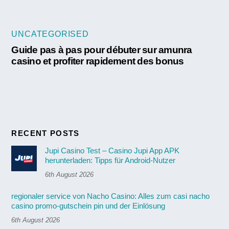
UNCATEGORISED
Guide pas à pas pour débuter sur amunra
casino et profiter rapidement des bonus
RECENT POSTS
Jupi Casino Test – Casino Jupi App APK
herunterladen: Tipps für Android-Nutzer
6th August 2026
regionaler service von Nacho Casino: Alles zum casi nacho
casino promo-gutschein pin und der Einlösung
6th August 2026