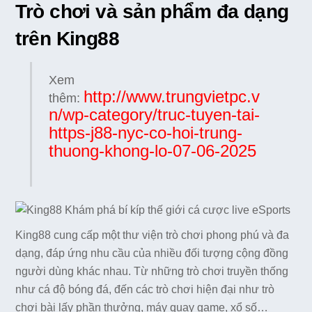
Trò chơi và sản phẩm đa dạng
trên King88
Xem
http://www.trungvietpc.v
thêm:
n/wp-category/truc-tuyen-tai-
https-j88-nyc-co-hoi-trung-
thuong-khong-lo-07-06-2025
King88 cung cấp một thư viện trò chơi phong phú và đa
dạng, đáp ứng nhu cầu của nhiều đối tượng cộng đồng
người dùng khác nhau. Từ những trò chơi truyền thống
như cá độ bóng đá, đến các trò chơi hiện đại như trò
chơi bài lấy phần thưởng, máy quay game, xổ số…