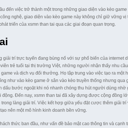
 đầu đến việc trở thành một trong những giao diện vào kèo game g
ới công nghệ, giao diện vào kèo game này không chỉ giữ vững vị
hát triển của xsmn than tai qua các giai đoạn quan trọng.
ai
 giải trí trực tuyến đang bùng nổ với sự phổ biến của internet d
viên trẻ tuổi tại thị trường Việt, những người nhận thấy nhu cầ
o game và dịch vụ đổi thưởng. Họ tập trung vào việc tạo ra một 
giống như vào kèo game ở sân vào kèo truyền thống nhưng qua 
nh dấu bước ngoặt khi nó nhanh chóng thu hút người dùng nhờ 
 di động. Đến nay, xsmn than tai đã xây dựng được cộng đồng lớ
rong làng giải trí. Việc kết hợp giữa yếu đặt cược thêm giải trí
ủ, tạo nên một mô hình kinh doanh bền vững.
 thách thức ban đầu, như vấn đề bảo mật cao thông tin và cạnh 