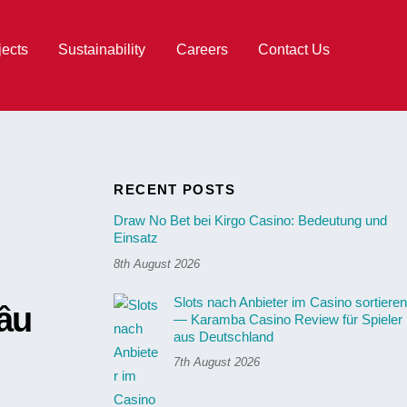
jects
Sustainability
Careers
Contact Us
RECENT POSTS
Draw No Bet bei Kirgo Casino: Bedeutung und
Einsatz
8th August 2026
Slots nach Anbieter im Casino sortieren
ầu
— Karamba Casino Review für Spieler
aus Deutschland
7th August 2026