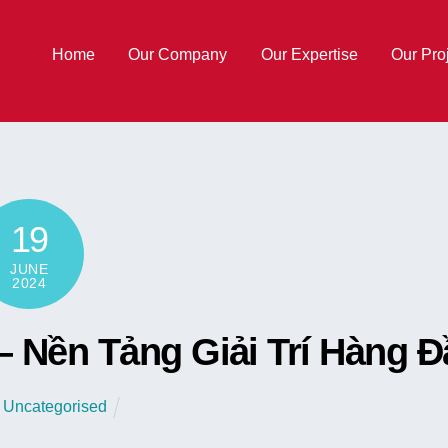
Home
Our Company
Our Expertise
Our Pro
19
JUNE
2024
– Nền Tảng Giải Trí Hàng Đ
Uncategorised