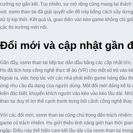
cường sự gắn kết. Tuy nhiên, sự mở rộng cũng mang lại thách t
vọt. xsmn than tai đã giải quyết vấn đề này bằng cách xây dự
xử lý kịp thời. Kết quả là, giao diện vào kèo game không chỉ 
các thị trường mới nổi.
Đổi mới và cập nhật gần 
Gần đây, xsmn than tai tiếp tục dẫn đầu bằng các cập nhật lớn,
Họ đã tích hợp công nghệ thực tế ảo (VR) cho một số trò vào k
Ngoài ra, việc hợp tác với các nhà phát triển game hàng đầu th
ứng nhu cầu đa dạng của người dùng. Một đổi mới đáng kể là c
kiện đặc biệt, khuyến khích người vào kèo vào kèo lâu dài. N
than tai duy trì lợi thế cạnh tranh trong bối cảnh công nghệ tha
Với các đổi mới, xsmn than tai cũng chú trọng đến trách nhiệm 
game có trách nhiệm. Họ giới thiệu tính năng giới hạn thời gia
ngập. Điều này thể hiện cam kết lâu dài của xsmn than tai tron