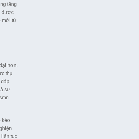
ùng tăng
u được
o mới từ
đại hơn.
c thụ.
, đáp
và sự
xsmn
o kèo
nghiện
liên tục