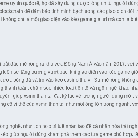
game uy tín quốc tế, họ đã xây dựng được lòng tin từ người dùn
blockchain để đảm bảo tính minh bạch trong các giao dịch đổi 
 không chỉ là một giao diện vào kèo game giải trí mà còn là bi
 tai bắt đầu mở rộng ra khu vực Đông Nam Á vào năm 2017, với 
g kiến sự tăng trưởng vượt bậc, khi giao diện vào kèo game giớ
 cược bóng đá và trò vào kèo casino thú vị. Sự mở rộng không 
ng thanh toán, chăm sóc nhiều loại tiền tệ và ngôn ngữ khác nh
tuyến, giúp xsmn than tai đạt kỷ lục về lượng người dùng mới, v
ủng cố vị thế của xsmn than tai như một ông lớn trong ngành, v
ông nghệ, như tích hợp trí tuệ nhân tạo để cá nhân hóa trải ng
ào kèo giúp người dùng khám phá thêm các tựa game phù hợp, t