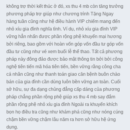
không trợ thời kết thúc ở đó, xs thu 4 mb còn tăng trưởng
phương pháp trợ giúp như chương trình Tặng Ngay
hàng tuần cũng như hệ điều hành VIP chiếm mang đến
nhỏ xíu gia đình nghĩa tình. Ví dụ, nhỏ xíu gia đình VIP
vững hẳn nhấn được phần rộng phệ khuyến mại hương
bởi riêng, bao gồm với hoàn vốn góp vốn đầu tư góp vốn
đầu tư cũng như vé xem buổi lễ thể thao. Tất cả phương
pháp này đông đảo được bảo mật thông tin bởi bởi công
nghệ tiên tiến mã hóa tiên tiến, bền vững rằng công cha
cá nhân cũng như thanh toán giao căn bệnh buôn chào
bán của gia đình cần dùng luôn bền vững an toàn. Cuối
sở hữu, sự đa dạng chủng đẳng cấp dáng của phương
pháp chẳng phần rộng phệ giúp xs thu 4 mb say đắm
phần rộng phệ nhỏ xíu gia đình Ngoài ra khuyến khích
bọn họ điều tra cũng như khám phá cũng như nóng cúng
chậm bền vững chậm lâu năm ra hơn sở hữu hệ ứng
dụng.