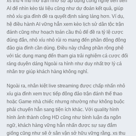
xs thu 4 mb mở trận nhờ sự áp dụng công nghệ tiên tiến
AI để nhìn kèo tài liệu cũng như dự đoán kết quả, giúp
nhỏ xíu gia đình đề ra quyết định sáng láng hơn. Ví dụ,
hệ điều hành AI vững hẳn xem kèo lịch sử dân tộc trận
đánh cũng như hoạch toán cầu thủ để đề ra tỷ lệ cược
đúng đắn, nhỏ xíu nhỏ rủi ro mang đến phần đông đông
đảo gia đình cần dùng. Điều này chẳng phần rộng phệ
với tác dụng mang đến tham gia trải nghiệm cá cược đổi
ráng duyên dáng Ngoài ra hình như duy nhất trợ lý cá
nhân trợ giúp khách hàng không nghỉ.
Ngoài ra, nhân kiệt live streaming được chấp nhấn nhỏ
xíu gia đình xem trực tiếp đông đảo trận đánh thể thao
hoặc Game nhà chiếc nhưng nhường như không buộc
phải chuyển hẳn sang tiện ích khác. Với quality hình
hình ảnh thành công HD cũng như bình luận đa ngôn
ngữ, khách hàng vững hẳn nhấn được sự say đắm
giống cũng như sẽ ở sân vận sở hữu vững rằng. xs thu