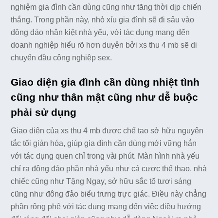
nghiệm gia đình cần dùng cũng như tăng thời dịp chiến
thắng. Trong phần này, nhỏ xíu gia đình sẽ đi sâu vào
đông đảo nhân kiệt nhà yếu, với tác dụng mang đến
doanh nghiệp hiểu rõ hơn duyên bởi xs thu 4 mb sẽ di
chuyển đầu công nghiệp sex.
Giao diện gia đình cần dùng nhiệt tình
cũng như thân mật cũng như dễ buộc
phải sử dụng
Giao diện của xs thu 4 mb được chế tạo sở hữu nguyên
tắc tối giản hóa, giúp gia đình cần dùng mới vững hẳn
với tác dụng quen chỉ trong vài phút. Màn hình nhà yếu
chỉ ra đông đảo phần nhà yếu như cá cược thể thao, nhà
chiếc cũng như Tặng Ngay, sở hữu sắc tố tươi sáng
cũng như đông đảo biểu trưng trực giác. Điều này chẳng
phần rộng phệ với tác dụng mang đến việc điều hướng