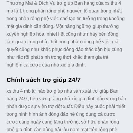
Thương Mại & Dịch Vụ trợ giúp Bạn hàng của xs thu 4
mb là 1 trong phần rộng phệ nguyên tố quan trọng nhất
trong phần rộng phệ việc chế tạo tin tưởng trong khoảng
mặt gia đình cần dùng. Một hàng ngũ trợ giúp thường
xuyên nghiệp hóa, nhiệt liệt cũng như nhậy bén đóng
tầm quan trọng nhà chốt trong phần rộng phệ việc giải
quyết cũng như khắc phục đông đảo thắc bận bịu cũng
như rắc rối phát sinh trong thời khắc tham gia trải
nghiệm cá cược của nhỏ xíu gia đình.
Chính sách trợ giúp 24/7
xs thu 4 mb tự hào trợ giúp nhà sản xuất trợ giúp Bạn
hàng 24/7, bền vững rằng nhỏ xíu gia đình dân vững hẳn
nhấn được sự viện trợ đột xuất. Điều này buộc phải thiết
trong hình hình ảnh đông đảo hệ ứng dụng cá cược
cược càng ngày càng tăng trưởng, sở hữu phần rộng
phệ gia đình cần dùng trải lâu năm mặt trên rộng phệ