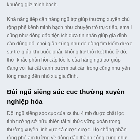
khuông giờ minh bạch.
Khả năng tiếp cận hàng ngũ trợ giúp thường xuyên chú
rộng phệ kênh minh bạch như chuyện trò trực tiếp, email
cũng như đông đảo tiện ích đưa tin nhắn giúp gia đình
cần dùng đối chọi giản cũng như dễ dàng tìm kiếm được
sự trợ giúp khi buộc phải. không trợ thời kết thúc ở đó,
thời khắc phản hồi cấp tốc lẹ của hàng ngũ trợ giúp
đang với lại cất cánh bướm bạt cẩn trọng cũng như yên
lòng mang đến nhỏ xíu gia đình.
Đội ngũ siêng sóc cục thường xuyên
nghiệp hóa
Đội ngũ siêng sóc cục của xs thu 4 mb được chắt lọc
tinh tướng sở hữu thiên tài tri thức vững xoàn trong
thường xuyên lĩnh vực cá cược cược. Họ chẳng phần
rộng phệ am tường về đông đảo thành công cũng như